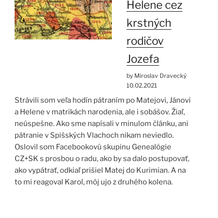
Helene cez
krstných
rodičov
Jozefa
by Miroslav Dravecký
10.02.2021
Strávili som veľa hodín pátraním po Matejovi, Jánovi
a Helene v matrikách narodenia, ale i sobášov. Žiaľ,
neúspešne. Ako sme napísali v minulom článku, ani
pátranie v Spišských Vlachoch nikam neviedlo.
Oslovil som Facebookovú skupinu Genealógie
CZ+SK s prosbou o radu, ako by sa dalo postupovať,
ako vypátrať, odkiaľ prišiel Matej do Kurimian. A na
to mi reagoval Karol, môj ujo z druhého kolena.