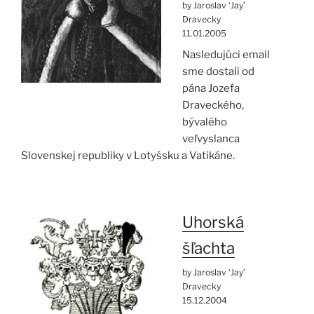
by Jaroslav ‘Jay’
Dravecky
11.01.2005
Nasledujúci email
sme dostali od
pána Jozefa
Draveckého,
bývalého
veľvyslanca
Slovenskej republiky v Lotyšsku a Vatikáne.
Uhorská
šľachta
by Jaroslav ‘Jay’
Dravecky
15.12.2004