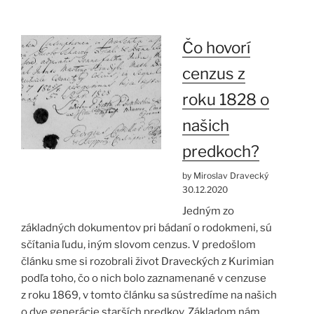
Čo hovorí
cenzus z
roku 1828 o
našich
predkoch?
by Miroslav Dravecký
30.12.2020
Jedným zo
základných dokumentov pri bádaní o rodokmeni, sú
sčítania ľudu, iným slovom cenzus. V predošlom
článku sme si rozobrali život Draveckých z Kurimian
podľa toho, čo o nich bolo zaznamenané v cenzuse
z roku 1869, v tomto článku sa sústredíme na našich
o dve generácie starších predkov. Základom nám