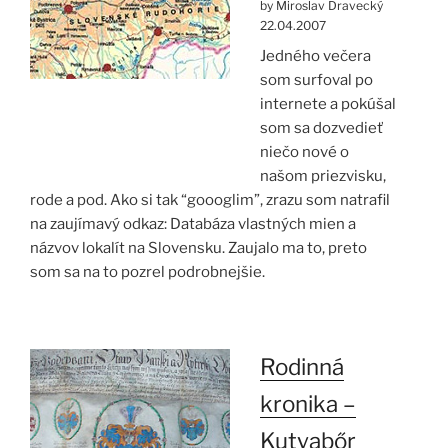
by Miroslav Dravecký
22.04.2007
Jedného večera
som surfoval po
internete a pokúšal
som sa dozvedieť
niečo nové o
našom priezvisku,
rode a pod. Ako si tak “goooglim”, zrazu som natrafil
na zaujímavý odkaz: Databáza vlastných mien a
názvov lokalít na Slovensku. Zaujalo ma to, preto
som sa na to pozrel podrobnejšie.
Rodinná
kronika –
Kutyabőr