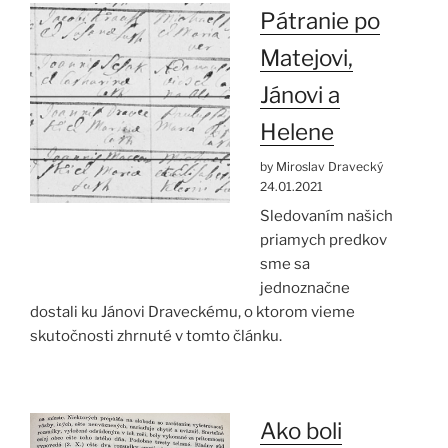
Pátranie po
Matejovi,
Jánovi a
Helene
by Miroslav Dravecký
24.01.2021
Sledovaním našich
priamych predkov
sme sa
jednoznačne
dostali ku Jánovi Draveckému, o ktorom vieme
skutočnosti zhrnuté v tomto článku.
Ako boli