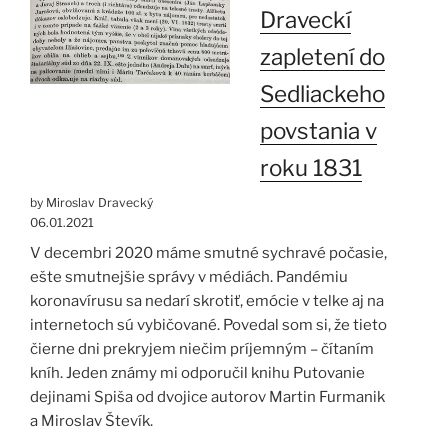
Draveckí
zapletení do
Sedliackeho
povstania v
roku 1831
by Miroslav Dravecký
06.01.2021
V decembri 2020 máme smutné sychravé počasie,
ešte smutnejšie správy v médiách. Pandémiu
koronavírusu sa nedarí skrotiť, emócie v telke aj na
internetoch sú vybičované. Povedal som si, že tieto
čierne dni prekryjem niečim príjemným – čítaním
kníh. Jeden známy mi odporučil knihu Putovanie
dejinami Spiša od dvojice autorov Martin Furmanik
a Miroslav Števík.