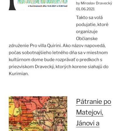
by Miroslav Dravecký
01.06.2021
Takto sa volá
podujatie, ktoré
organizuje
Občianske
združenie Pro villa Quirini. Ako názov napovedá,
počas sobotnajšieho letného dňa sa v miestnom
kultúrnom dome bude rozprávať o predkoch s
priezviskom Dravecký, ktorých korene siahajú do
Kurimian.
Pátranie po
Matejovi,
Jánovi a