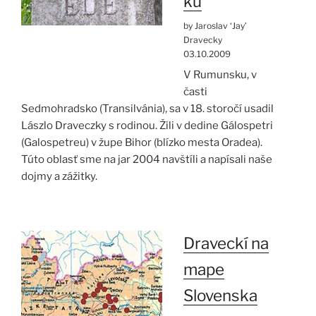
ku
by Jaroslav ‘Jay’
Dravecky
03.10.2009
V Rumunsku, v
časti
Sedmohradsko (Transilvánia), sa v 18. storočí usadil
Lászlo Draveczky s rodinou. Žili v dedine Gálospetri
(Galospetreu) v župe Bihor (blízko mesta Oradea).
Túto oblasť sme na jar 2004 navštíli a napísali naše
dojmy a zážitky.
Draveckí na
mape
Slovenska