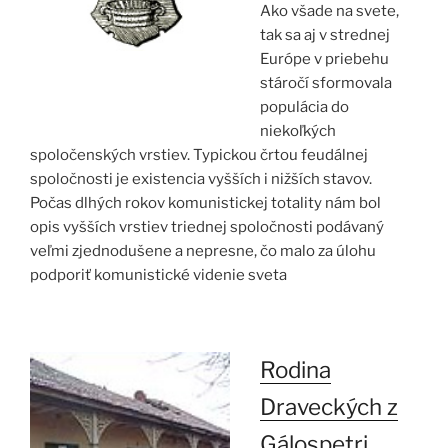
Ako všade na svete,
tak sa aj v strednej
Európe v priebehu
stáročí sformovala
populácia do
niekoľkých
spoločenských vrstiev. Typickou črtou feudálnej
spoločnosti je existencia vyšších i nižších stavov.
Počas dlhých rokov komunistickej totality nám bol
opis vyšších vrstiev triednej spoločnosti podávaný
veľmi zjednodušene a nepresne, čo malo za úlohu
podporiť komunistické videnie sveta
Rodina
Draveckých z
Gálospetri