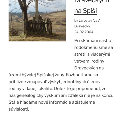
Draveckých
na Spiši
by Jaroslav ‘Jay’
Dravecky
24.02.2004
Pri skúmaní nášho
rodokmeňu sme sa
stretli s viacerými
vetvami rodiny
Draveckých na
území bývalej Spišskej župy. Rozhodli sme sa
približne zmapovať výskyt jednotlivých členov
rodiny v danej lokalite. Dôležité je pripomenúť, že
náš genealogický výskum ani zďaleka nie je na konci.
Stále hľadáme nové informácie a zisťujeme
súvislosti.