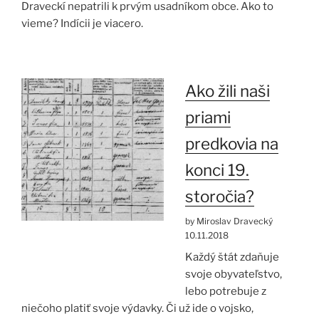
Draveckí nepatrili k prvým usadníkom obce. Ako to
vieme? Indícii je viacero.
Ako žili naši
priami
predkovia na
konci 19.
storočia?
by Miroslav Dravecký
10.11.2018
Každý štát zdaňuje
svoje obyvateľstvo,
lebo potrebuje z
niečoho platiť svoje výdavky. Či už ide o vojsko,