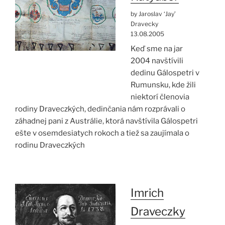
by Jaroslav ‘Jay’
Dravecky
13.08.2005
Keď sme na jar
2004 navštívili
dedinu Gálospetri v
Rumunsku, kde žili
niektorí členovia
rodiny Draveczkých, dedinčania nám rozprávali o
záhadnej pani z Austrálie, ktorá navštívila Gálospetri
ešte v osemdesiatych rokoch a tiež sa zaujímala o
rodinu Draveczkých
Imrich
Draveczky