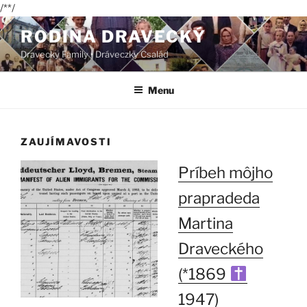
/*
*/
Skip
RODINA DRAVECKÝ
to
Dravecky Family • Dráveczky Család
content
Menu
ZAUJÍMAVOSTI
Príbeh môjho
prapradeda
Martina
Draveckého
(*1869
1947)