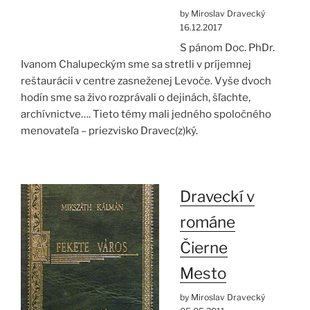
by Miroslav Dravecký
16.12.2017
S pánom Doc. PhDr.
Ivanom Chalupeckým sme sa stretli v príjemnej
reštaurácii v centre zasneženej Levoče. Vyše dvoch
hodín sme sa živo rozprávali o dejinách, šľachte,
archívnictve…. Tieto témy mali jedného spoločného
menovateľa – priezvisko Dravec(z)ký.
Draveckí v
románe
Čierne
Mesto
by Miroslav Dravecký