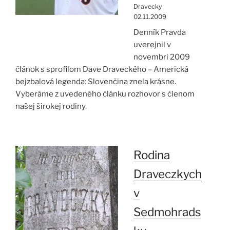
Dravecky
02.11.2009
Denník Pravda
uverejnil v
novembri 2009
článok s sprofilom Dave Draveckého – Americká
bejzbalová legenda: Slovenčina znela krásne.
Vyberáme z uvedeného článku rozhovor s členom
našej širokej rodiny.
Rodina
Draveczkych
v
Sedmohrads