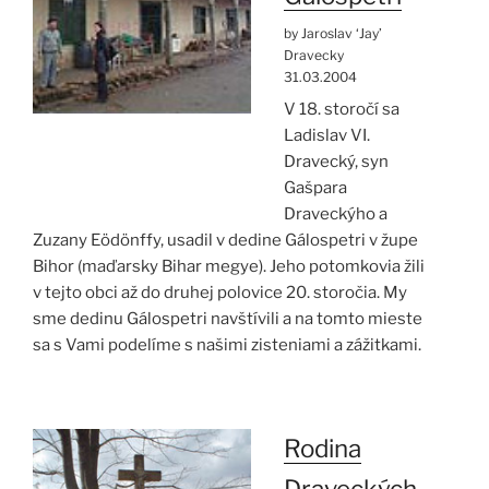
by Jaroslav ‘Jay’
Dravecky
31.03.2004
V 18. storočí sa
Ladislav VI.
Dravecký, syn
Gašpara
Draveckýho a
Zuzany Eödönffy, usadil v dedine Gálospetri v župe
Bihor (maďarsky Bihar megye). Jeho potomkovia žili
v tejto obci až do druhej polovice 20. storočia. My
sme dedinu Gálospetri navštívili a na tomto mieste
sa s Vami podelíme s našimi zisteniami a zážitkami.
Rodina