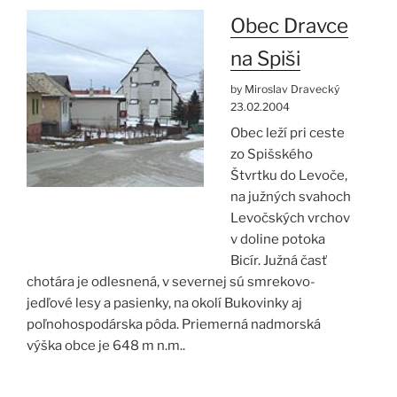
Obec Dravce
na Spiši
by Miroslav Dravecký
23.02.2004
Obec leží pri ceste
zo Spišského
Štvrtku do Levoče,
na južných svahoch
Levočských vrchov
v doline potoka
Bicír. Južná časť
chotára je odlesnená, v severnej sú smrekovo-
jedľové lesy a pasienky, na okolí Bukovinky aj
poľnohospodárska pôda. Priemerná nadmorská
výška obce je 648 m n.m..