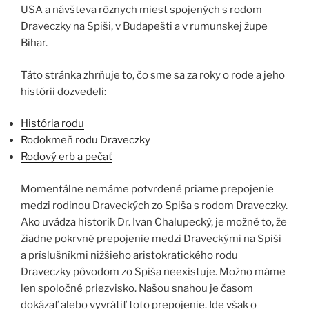
USA a návšteva rôznych miest spojených s rodom
Draveczky na Spiši, v Budapešti a v rumunskej župe
Bihar.
Táto stránka zhrňuje to, čo sme sa za roky o rode a jeho
histórii dozvedeli:
História rodu
Rodokmeň rodu Draveczky
Rodový erb a pečať
Momentálne nemáme potvrdené priame prepojenie
medzi rodinou Draveckých zo Spiša s rodom Draveczky.
Ako uvádza historik Dr. Ivan Chalupecký, je možné to, že
žiadne pokrvné prepojenie medzi Draveckými na Spiši
a príslušníkmi nižšieho aristokratického rodu
Draveczky pôvodom zo Spiša neexistuje. Možno máme
len spoločné priezvisko. Našou snahou je časom
dokázať alebo vyvrátiť toto prepojenie. Ide však o