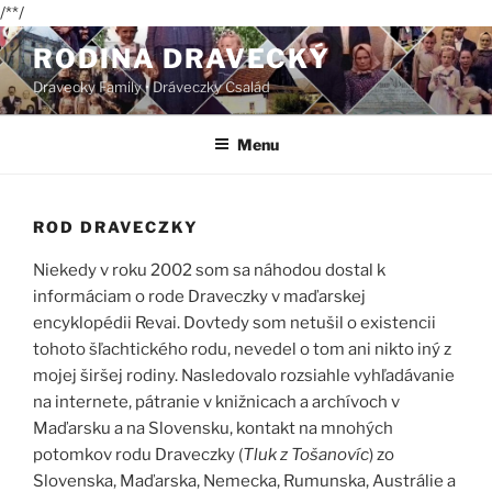
/*
*/
Skip
RODINA DRAVECKÝ
to
Dravecky Family • Dráveczky Család
content
Menu
ROD DRAVECZKY
Niekedy v roku 2002 som sa náhodou dostal k
informáciam o rode Draveczky v maďarskej
encyklopédii Revai. Dovtedy som netušil o existencii
tohoto šľachtického rodu, nevedel o tom ani nikto iný z
mojej širšej rodiny. Nasledovalo rozsiahle vyhľadávanie
na internete, pátranie v knižnicach a archívoch v
Maďarsku a na Slovensku, kontakt na mnohých
potomkov rodu Draveczky (
Tluk z Tošanovíc
) zo
Slovenska, Maďarska, Nemecka, Rumunska, Austrálie a