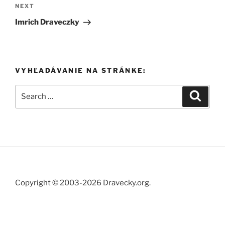
Next
NEXT
Post
Imrich Draveczky
VYHĽADÁVANIE NA STRÁNKE:
Search
Search
for:
Copyright © 2003-2026 Dravecky.org.