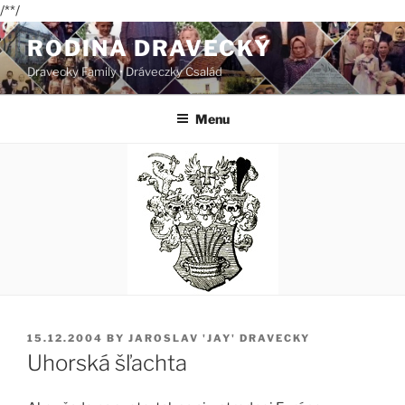
/*
*/
Skip
RODINA DRAVECKÝ
to
Dravecky Family • Dráveczky Család
content
Menu
POSTED
15.12.2004
BY
JAROSLAV 'JAY' DRAVECKY
ON
Uhorská šľachta