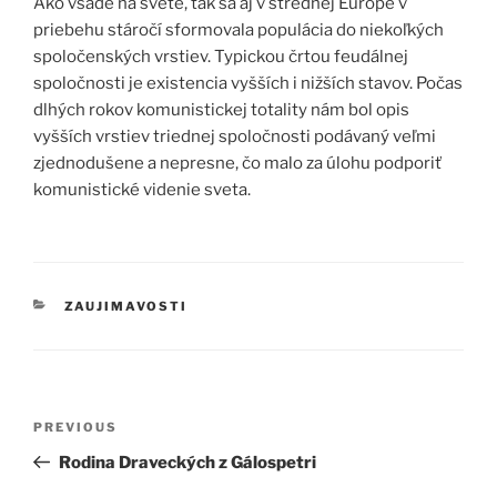
Ako všade na svete, tak sa aj v strednej Európe v
priebehu stáročí sformovala populácia do niekoľkých
spoločenských vrstiev. Typickou črtou feudálnej
spoločnosti je existencia vyšších i nižších stavov. Počas
dlhých rokov komunistickej totality nám bol opis
vyšších vrstiev triednej spoločnosti podávaný veľmi
zjednodušene a nepresne, čo malo za úlohu podporiť
komunistické videnie sveta.
CATEGORIES
ZAUJIMAVOSTI
Post
Previous
PREVIOUS
navigation
Post
Rodina Draveckých z Gálospetri