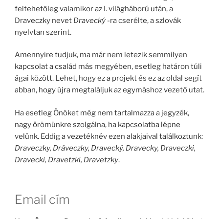
feltehetőleg valamikor az I. világháború után, a
Draveczky nevet
Dravecký
-ra cserélte, a szlovák
nyelvtan szerint.
Amennyire tudjuk, ma már nem letezik semmilyen
kapcsolat a család más megyében, esetleg határon túli
ágai között. Lehet, hogy ez a projekt és ez az oldal segít
abban, hogy újra megtaláljuk az egymáshoz vezető utat.
Ha esetleg Önöket még nem tartalmazza a jegyzék,
nagy örömünkre szolgálna, ha kapcsolatba lépne
velünk. Eddig a vezetéknév ezen alakjaival találkoztunk:
Draveczky, Dráveczky, Dravecký, Dravecky, Draveczki,
Dravecki, Dravetzki, Dravetzky
.
Email cím