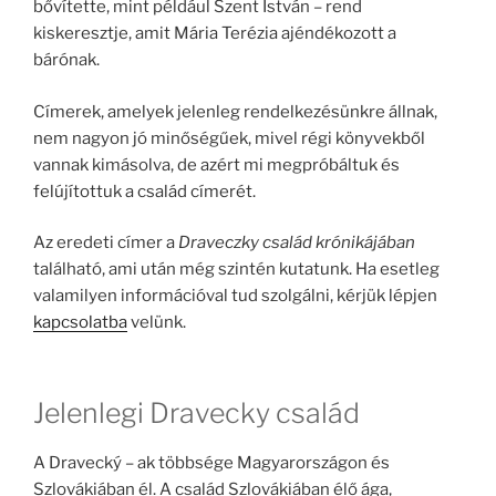
bővítette, mint például Szent István – rend
kiskeresztje, amit Mária Terézia ajéndékozott a
bárónak.
Címerek, amelyek jelenleg rendelkezésünkre állnak,
nem nagyon jó minőségűek, mivel régi könyvekből
vannak kimásolva, de azért mi megpróbáltuk és
felújítottuk a család címerét.
Az eredeti címer a
Draveczky család krónikájában
található, ami után még szintén kutatunk. Ha esetleg
valamilyen információval tud szolgálni, kérjük lépjen
kapcsolatba
velünk.
Jelenlegi Dravecky család
A Dravecký – ak többsége Magyarországon és
Szlovákiában él. A család Szlovákiában élő ága,