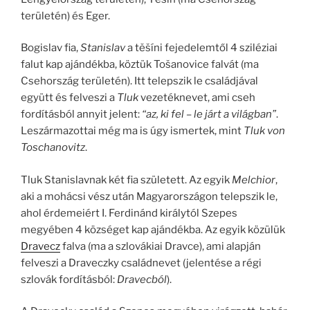
területén) és Eger.
Bogislav fia,
Stanislav
a těšíni fejedelemtől 4 sziléziai
falut kap ajándékba, köztük Tošanovice falvát (ma
Csehország területén). Itt telepszik le családjával
együtt és felveszi a
Tluk
vezetéknevet, ami cseh
fordításból annyit jelent:
“az, ki fel – le járt a világban”
.
Leszármazottai még ma is úgy ismertek, mint
Tluk von
Toschanovitz
.
Tluk Stanislavnak két fia született. Az egyik
Melchior
,
aki a mohácsi vész után Magyarországon telepszik le,
ahol érdemeiért I. Ferdinánd királytól Szepes
megyében 4 községet kap ajándékba. Az egyik közülük
Dravecz
falva (ma a szlovákiai Dravce), ami alapján
felveszi a Draveczky családnevet (jelentése a régi
szlovák fordításból:
Dravecból
).