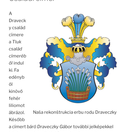
A
Draveck
y család
címere
a
Tluk
család
címeréb
ől
indul
ki. Fa
edényb
ől
kinövő
fehér
liliomot
Naša rekonštrukcia erbu rodu Draveczky
ábrázol.
Később
a címert
báró Draveczky Gábor
további jelképekkel