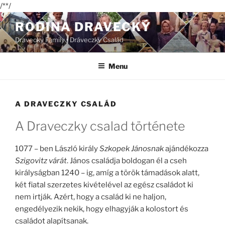
/*
*/
Skip
RODINA DRAVECKÝ
to
Dravecky Family • Dráveczky Család
content
Menu
A DRAVECZKY CSALÁD
A Draveczky csalad története
1077 – ben László király
Szkopek Jánosnak
ajándékozza
Szigovitz várát
. János családja boldogan él a cseh
királyságban 1240 – ig, amíg a török támadások alatt,
két fiatal szerzetes kivételével az egész családot ki
nem irtják. Azért, hogy a család ki ne haljon,
engedélyezik nekik, hogy elhagyják a kolostort és
családot alapítsanak.