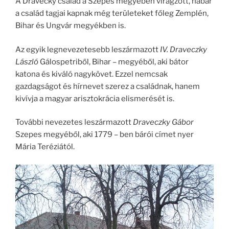
A Dravecky család a Szepes megyében virágzott, habár
a család tagjai kapnak még területeket főleg Zemplén,
Bihar és Ungvár megyékben is.
Az egyik legnevezetesebb leszármazott
IV. Draveczky
László
Gálospetriből, Bihar – megyéből, aki bátor
katona és kiváló nagykövet. Ezzel nemcsak
gazdagságot és hírnevet szerez a családnak, hanem
kivívja a magyar arisztokrácia elismerését is.
További nevezetes leszármazott
Draveczky Gábor
Szepes megyéből, aki 1779 – ben bárói címet nyer
Mária Teréziától.