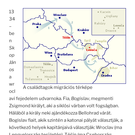
13
34
–
be
n
Sk
op
Ján
os
a
wr
A családtagok migrációs térképe
ocl
avi fejedelem udvarnoka. Fia,
Bogislav
, megmenti
Zsigmond királyt, aki a siklósi várban volt fogságban.
Hálából a király neki ajándékozza Bellohrad várát.
Bogislav fiait, akik szintén a katonai pályát választják, a
következő helyek kapitánjaivá választják: Wroclav (ma
Lengyelország területén), Těšín (ma Csehország