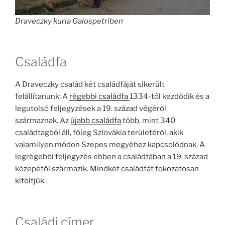
Draveczky kuria Galospetriben
Családfa
A Draveczky család két családfáját sikerült
felállítanunk: A
régebbi családfa
1334-től kezdődik és a
legutolsó feljegyzések a 19. század végéről
származnak. Az
újabb családfa
több, mint 340
családtagból áll, főleg Szlovákia területéről, akik
valamilyen módon Szepes megyéhez kapcsolódnak. A
legrégebbi feljegyzés ebben a családfában a 19. század
közepétől származik. Mindkét családfát fokozatosan
kitöltjük.
Családi címer