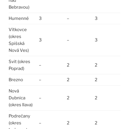
nad
Bebravou)
Humenné
3
–
3
Vítkovce
(okres
3
–
3
Spišská
Nová Ves)
Svit (okres
–
2
2
Poprad)
Brezno
–
2
2
Nová
Dubnica
–
2
2
(okres Ilava)
Podrečany
(okres
–
2
2