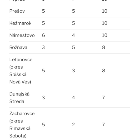
Prešov
5
5
10
Kežmarok
5
5
10
Námestovo
6
4
10
Rožňava
3
5
8
Letanovce
(okres
5
3
8
Spišská
Nová Ves)
Dunajská
3
4
7
Streda
Zacharovce
(okres
5
2
7
Rimavská
Sobota)