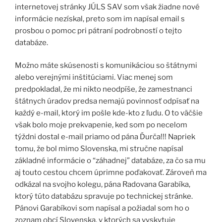
internetovej stránky JÚLS SAV som však žiadne nové
informácie nezískal, preto som im napísal email s
prosbou o pomoc pri pátraní podrobností o tejto
databáze.
Možno máte skúsenosti s komunikáciou so štátnymi
alebo verejnými inštitúciami. Viac menej som
predpokladal, že mi nikto neodpíše, že zamestnanci
štátnych úradov predsa nemajú povinnosť odpísať na
každý e-mail, ktorý im pošle kde-kto z ľudu. O to väčšie
však bolo moje prekvapenie, ked som po necelom
týždni dostal e-mail priamo od pána Ďurča!!! Napriek
tomu, že bol mimo Slovenska, mi stručne napísal
základné informácie o “záhadnej” databáze, za čo sa mu
aj touto cestou chcem úprimne poďakovať. Zároveň ma
odkázal na svojho kolegu, pána Radovana Garabíka,
ktorý túto databázu spravuje po technickej stránke.
Pánovi Garabíkovi som napísal a požiadal som ho o
zoznam obcí Slovenska, v ktorých sa vyskytuje