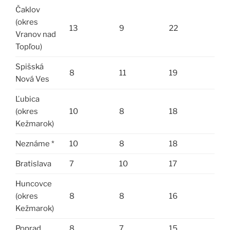
Čaklov
(okres
13
9
22
Vranov nad
Topľou)
Spišská
8
11
19
Nová Ves
Ľubica
(okres
10
8
18
Kežmarok)
Neznáme *
10
8
18
Bratislava
7
10
17
Huncovce
(okres
8
8
16
Kežmarok)
Poprad
8
7
15