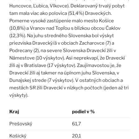
Huncovce, Ľubica, Vlkovce). Deklarovaný trvalý pobyt
tam mala viac ako polovica (51,4%) Draveckých.
Pomerne vysoké zastúpenie malo mesto Košice
(10,8%) a Vranov nad Topľou s blízkou obcou Čaklov
(12,3%). Na juhu stredného Slovenska bol výskyt
priezviska Dravecký/á v obciach Zacharovce (7) a
Podrecany (2), na severe Slovenska Draveckí žili v
Námestove (10 výskytov). Asi neprekvapí, že Draveckí
žili aj v Bratislave (17 výskytov). Zaujímavostou je, že
Draveckí žili aj takmer na úplnom juhu Slovenska, v
Dunajskej strede (7 výskytov). V ostatných obciach a
mestách SR žili Draveckí v nízkych počtoch (jeden až tri
výskyty).
Kraj
podiel v %
Prešovský
61,7
Košický
20,1