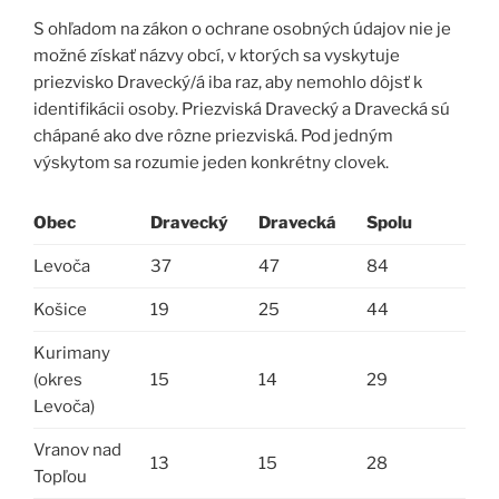
S ohľadom na zákon o ochrane osobných údajov nie je
možné získať názvy obcí, v ktorých sa vyskytuje
priezvisko Dravecký/á iba raz, aby nemohlo dôjsť k
identifikácii osoby. Priezviská Dravecký a Dravecká sú
chápané ako dve rôzne priezviská. Pod jedným
výskytom sa rozumie jeden konkrétny clovek.
Obec
Dravecký
Dravecká
Spolu
Levoča
37
47
84
Košice
19
25
44
Kurimany
(okres
15
14
29
Levoča)
Vranov nad
13
15
28
Topľou