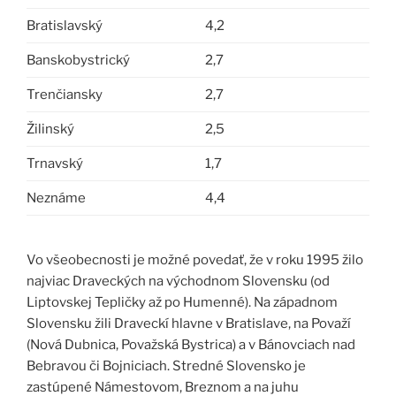
Bratislavský
4,2
Banskobystrický
2,7
Trenčiansky
2,7
Žilinský
2,5
Trnavský
1,7
Neznáme
4,4
Vo všeobecnosti je možné povedať, že v roku 1995 žilo
najviac Draveckých na východnom Slovensku (od
Liptovskej Tepličky až po Humenné). Na západnom
Slovensku žili Draveckí hlavne v Bratislave, na Považí
(Nová Dubnica, Považská Bystrica) a v Bánovciach nad
Bebravou či Bojniciach. Stredné Slovensko je
zastúpené Námestovom, Breznom a na juhu