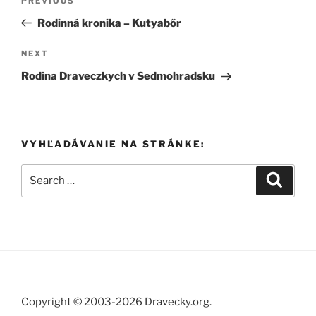
Previous
PREVIOUS
navigation
Post
Rodinná kronika – Kutyabőr
Next
NEXT
Post
Rodina Draveczkych v Sedmohradsku
VYHĽADÁVANIE NA STRÁNKE:
Search
Search
for:
Copyright © 2003-2026 Dravecky.org.