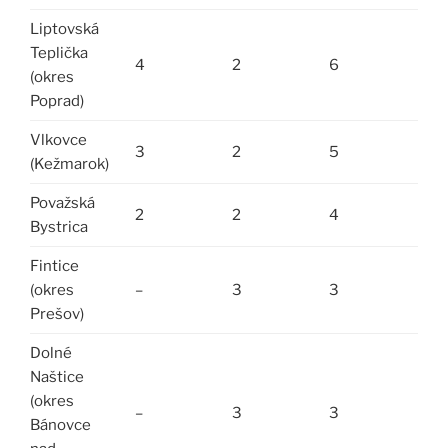
Liptovská
Teplička
4
2
6
(okres
Poprad)
Vlkovce
3
2
5
(Kežmarok)
Považská
2
2
4
Bystrica
Fintice
(okres
–
3
3
Prešov)
Dolné
Naštice
(okres
–
3
3
Bánovce