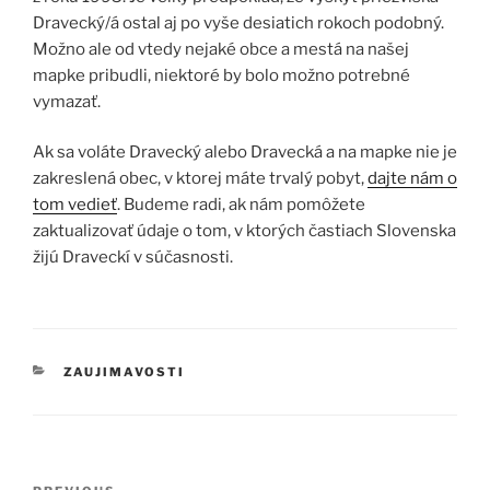
Dravecký/á ostal aj po vyše desiatich rokoch podobný.
Možno ale od vtedy nejaké obce a mestá na našej
mapke pribudli, niektoré by bolo možno potrebné
vymazať.
Ak sa voláte Dravecký alebo Dravecká a na mapke nie je
zakreslená obec, v ktorej máte trvalý pobyt,
dajte nám o
tom vedieť
. Budeme radi, ak nám pomôžete
zaktualizovať údaje o tom, v ktorých častiach Slovenska
žijú Draveckí v súčasnosti.
CATEGORIES
ZAUJIMAVOSTI
Post