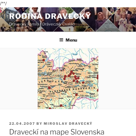
/*
*/
Skip
RODINA DRAVECKÝ
to
Dravecky Family • Dráveczky Család
content
Menu
POSTED
22.04.2007
BY
MIROSLAV DRAVECKÝ
ON
Draveckí na mape Slovenska