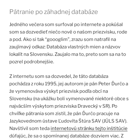
Pátranie po záhadnej databáze
Jedného večera som surfoval po internete a pokúšal
som sa dozvedieť niečo nové o našom priezvisku, rode
a pod. Ako si tak “goooglim”, zrazu som natrafil na
zaujímavý odkaz: Databáza vlastných mien a názvov
lokalít na Slovensku. Zaujalo ma to, preto som sa na to
pozrel podrobnejšie.
Z internetu som sa dozvedel, že táto databáza
pochádza z roku 1995, jej autorom je pán Peter Ďurčo a
že vymenováva výskyt priezvisk podľa obcí na
Slovensku (na ukážku boli vymenované niektoré obce s
najväcším výskytom priezviska Dravecký v SR). Po
chvíľke pátrania som zistil, že pán Ďurčo pracuje na
Jazykovednom ústave Ľudovíta Štúra SAV (JÚLS SAV).
Navštívil som teda
internetovú stránku tejto inštitúcie
dúfajúc, že sa o spomínanej databáze dozviem viac. Z