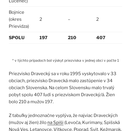
Lučenec)
Bojnice
(okres
2
–
2
Prievidza)
SPOLU
197
210
407
* v týchto prípadoch bol výskyt priezviska v jednej obci v počte 1
Priezvisko Dravecký sa v roku 1995 vyskytovalo v 33
obciach, priezvisko Dravecká malo zastúpenie v 34
obciach Slovenska. Na celom Slovensku malo trvalý
pobyt spolu 407 ľudí s priezviskom Dravecký/á. Žien
bolo 210 a mužov 197.
Z tabuľky jednoznačne vyplýva, že najviac Draveckých
(mužov aj žien) žilo
na Spiši
(Levoča, Kurimany, Spišská
Nová Ves, Letanovce, Vítkovce, Poprad, Svit, Kežmarok,