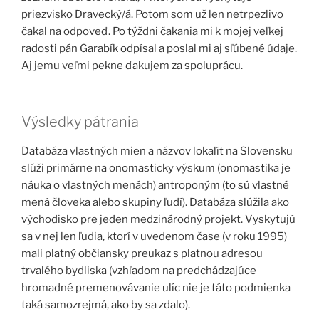
priezvisko Dravecký/á. Potom som už len netrpezlivo
čakal na odpoveď. Po týždni čakania mi k mojej veľkej
radosti pán Garabík odpísal a poslal mi aj sľúbené údaje.
Aj jemu veľmi pekne ďakujem za spoluprácu.
Výsledky pátrania
Databáza vlastných mien a názvov lokalít na Slovensku
slúži primárne na onomasticky výskum (onomastika je
náuka o vlastných menách) antroponým (to sú vlastné
mená človeka alebo skupiny ľudí). Databáza slúžila ako
východisko pre jeden medzinárodný projekt. Vyskytujú
sa v nej len ľudia, ktorí v uvedenom čase (v roku 1995)
mali platný občiansky preukaz s platnou adresou
trvalého bydliska (vzhľadom na predchádzajúce
hromadné premenovávanie ulíc nie je táto podmienka
taká samozrejmá, ako by sa zdalo).