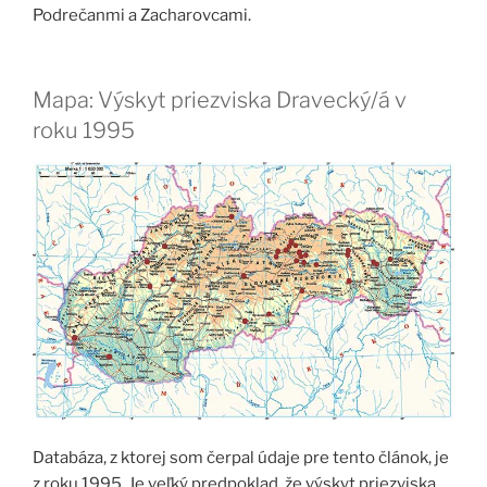
Podrečanmi a Zacharovcami.
Mapa: Výskyt priezviska Dravecký/á v
roku 1995
Databáza, z ktorej som čerpal údaje pre tento článok, je
z roku 1995. Je veľký predpoklad, že výskyt priezviska