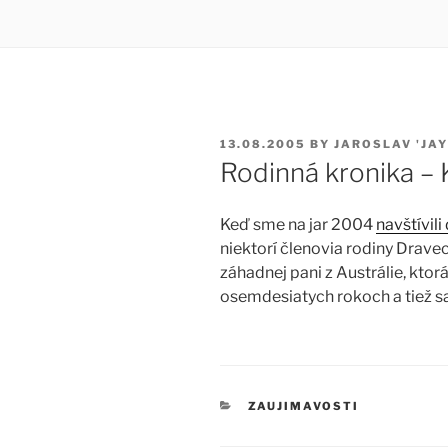
POSTED
13.08.2005
BY
JAROSLAV 'JAY
ON
Rodinná kronika –
Keď sme na jar 2004
navštívil
niektorí členovia rodiny Drave
záhadnej pani z Austrálie, ktorá
osemdesiatych rokoch a tiež s
CATEGORIES
ZAUJIMAVOSTI