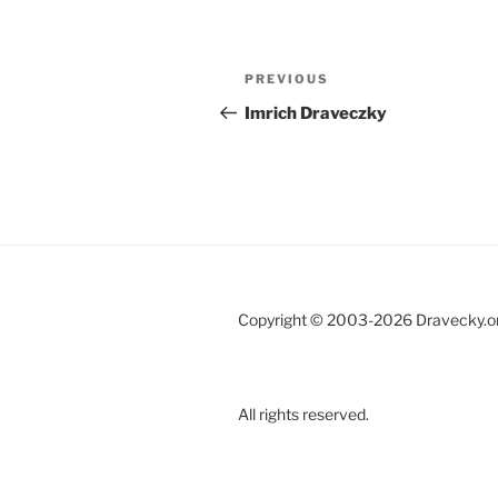
Post
Previous
PREVIOUS
navigation
Post
Imrich Draveczky
Copyright © 2003-2026 Dravecky.or
All rights reserved.