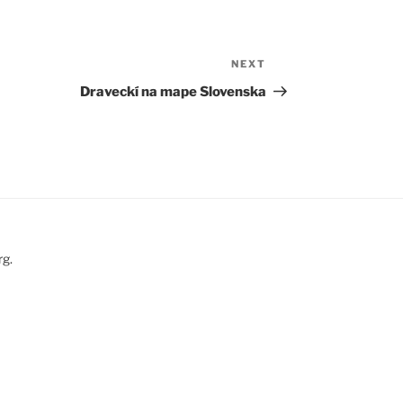
NEXT
Next
Post
Draveckí na mape Slovenska
g.