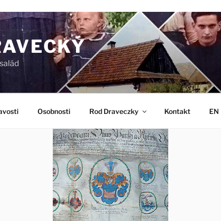
RAVECKÝ
salád
avosti
Osobnosti
Rod Draveczky
Kontakt
EN