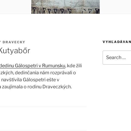
VYHĽADÁVAN
' DRAVECKY
 Kutyabőr
Search
for:
i dedinu Gálospetri v Rumunsku
, kde žili
czkých, dedinčania nám rozprávali o
 navštívila Gálospetri ešte v
a zaujímala o rodinu Draveczkých.