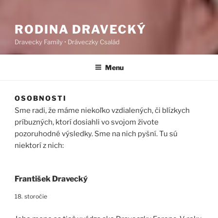
RODINA DRAVECKÝ
Dravecky Family • Dráveczky Család
Menu
OSOBNOSTI
Sme radi, že máme niekoľko vzdialených, či blízkych
príbuzných, ktorí dosiahli vo svojom živote
pozoruhodné výsledky. Sme na nich pyšní. Tu sú
niektorí z nich:
František Dravecký
18. storočie