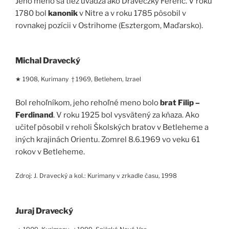
Jeho meno sa tiež uvádza ako Draveczky Ferenc. V roku
1780 bol
kanonik
v Nitre a v roku 1785 pôsobil v
rovnakej pozícii v Ostrihome (Esztergom, Maďarsko).
Michal Dravecký
★ 1908, Kurimany † 1969, Betlehem, Izrael
Bol rehoľníkom, jeho rehoľné meno bolo
brat Filip –
Ferdinand
. V roku 1925 bol vysvätený za kňaza. Ako
učiteľ pôsobil v reholi Školských bratov v Betleheme a
iných krajinách Orientu. Zomrel 8.6.1969 vo veku 61
rokov v Betleheme.
Zdroj: J. Dravecký a kol.: Kurimany v zrkadle času, 1998
Juraj Dravecký