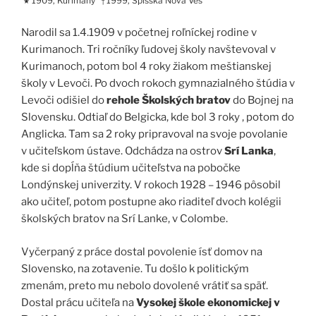
1909, Kurimany
1999, Spišská Nová Ves
★
†
Narodil sa 1.4.1909 v početnej roľníckej rodine v
Kurimanoch. Tri ročníky ľudovej školy navštevoval v
Kurimanoch, potom bol 4 roky žiakom meštianskej
školy v Levoči. Po dvoch rokoch gymnazialného štúdia v
Levoči odišiel do
rehole Školských bratov
do Bojnej na
Slovensku. Odtiaľ do Belgicka, kde bol 3 roky , potom do
Anglicka. Tam sa 2 roky pripravoval na svoje povolanie
v učiteľskom ústave. Odchádza na ostrov
Srí Lanka
,
kde si dopĺňa štúdium učiteľstva na pobočke
Londýnskej univerzity. V rokoch 1928 – 1946 pôsobil
ako učiteľ, potom postupne ako riaditeľ dvoch kolégii
školských bratov na Srí Lanke, v Colombe.
Vyčerpaný z práce dostal povolenie ísť domov na
Slovensko, na zotavenie. Tu došlo k politickým
zmenám, preto mu nebolo dovolené vrátiť sa späť.
Dostal prácu učiteľa na
Vysokej škole ekonomickej v