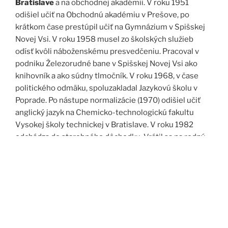
Bratislave
a na obchodnej akadémii. V roku 1951
odišiel učiť na Obchodnú akadémiu v Prešove, po
krátkom čase prestúpil učiť na Gymnázium v Spišskej
Novej Vsi. V roku 1958 musel zo školských služieb
odísť kvôli náboženskému presvedčeniu. Pracoval v
podniku Železorudné bane v Spišskej Novej Vsi ako
knihovník a ako súdny tlmočník. V roku 1968, v čase
politického odmäku, spoluzakladal Jazykovú školu v
Poprade. Po nástupe normalizácie (1970) odišiel učiť
anglický jazyk na Chemicko-technologickú fakultu
Vysokej školy technickej v Bratislave. V roku 1982
odchádza do starobného dôchodku. Vrátil sa na rodný
Spiš. Po roku 1989 pomáha vyučovať anglický jazyk na
viacerých školách, okrem iného aj v Kňazskom seminári
biskupa Jána Vojtaššáka v Spišskej Kapitule. Zomrel v
roku 1999 v Spišskej Novej Vsi.
Zdroj: J. Dravecký a kol.: Kurimany v zrkadle času, 1998