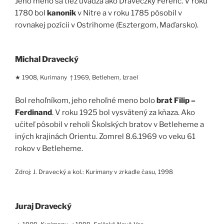
Jeho meno sa tiež uvádza ako Draveczky Ferenc. V roku
1780 bol
kanonik
v Nitre a v roku 1785 pôsobil v
rovnakej pozícii v Ostrihome (Esztergom, Maďarsko).
Michal Dravecký
★ 1908, Kurimany † 1969, Betlehem, Izrael
Bol rehoľníkom, jeho rehoľné meno bolo
brat Filip –
Ferdinand
. V roku 1925 bol vysvätený za kňaza. Ako
učiteľ pôsobil v reholi Školských bratov v Betleheme a
iných krajinách Orientu. Zomrel 8.6.1969 vo veku 61
rokov v Betleheme.
Zdroj: J. Dravecký a kol.: Kurimany v zrkadle času, 1998
Juraj Dravecký