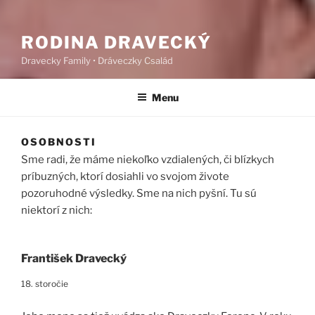
RODINA DRAVECKÝ
Dravecky Family • Dráveczky Család
Menu
OSOBNOSTI
Sme radi, že máme niekoľko vzdialených, či blízkych
príbuzných, ktorí dosiahli vo svojom živote
pozoruhodné výsledky. Sme na nich pyšní. Tu sú
niektorí z nich:
František Dravecký
18. storočie