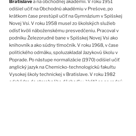
Bratislave
a na obchodnej akadémii. V roku 1951
odišiel učiť na Obchodnú akadémiu v Prešove, po
krátkom čase prestúpil učiť na Gymnázium v Spišskej
Novej Vsi. V roku 1958 musel zo školských služieb
odísť kvôli náboženskému presvedčeniu. Pracoval v
podniku Železorudné bane v Spišskej Novej Vsi ako
knihovník a ako súdny tlmočník. V roku 1968, v čase
politického odmäku, spoluzakladal Jazykovú školu v
Poprade. Po nástupe normalizácie (1970) odišiel učiť
anglický jazyk na Chemicko-technologickú fakultu
Vysokej školy technickej v Bratislave. V roku 1982
odchádza do starobného dôchodku. Vrátil sa na rodný
Spiš. Po roku 1989 pomáha vyučovať anglický jazyk na
viacerých školách, okrem iného aj v Kňazskom seminári
biskupa Jána Vojtaššáka v Spišskej Kapitule. Zomrel v
roku 1999 v Spišskej Novej Vsi.
Zdroj: J. Dravecký a kol.: Kurimany v zrkadle času, 1998