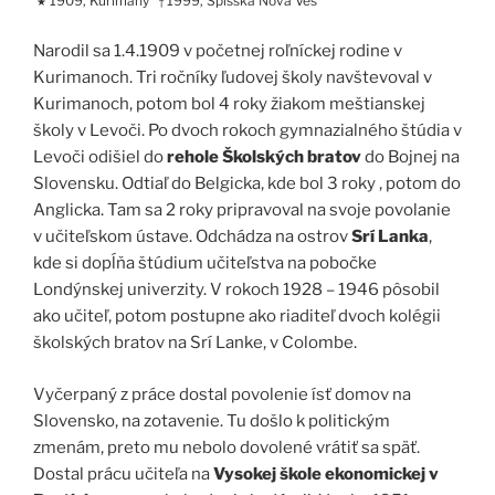
1909, Kurimany
1999, Spišská Nová Ves
★
†
Narodil sa 1.4.1909 v početnej roľníckej rodine v
Kurimanoch. Tri ročníky ľudovej školy navštevoval v
Kurimanoch, potom bol 4 roky žiakom meštianskej
školy v Levoči. Po dvoch rokoch gymnazialného štúdia v
Levoči odišiel do
rehole Školských bratov
do Bojnej na
Slovensku. Odtiaľ do Belgicka, kde bol 3 roky , potom do
Anglicka. Tam sa 2 roky pripravoval na svoje povolanie
v učiteľskom ústave. Odchádza na ostrov
Srí Lanka
,
kde si dopĺňa štúdium učiteľstva na pobočke
Londýnskej univerzity. V rokoch 1928 – 1946 pôsobil
ako učiteľ, potom postupne ako riaditeľ dvoch kolégii
školských bratov na Srí Lanke, v Colombe.
Vyčerpaný z práce dostal povolenie ísť domov na
Slovensko, na zotavenie. Tu došlo k politickým
zmenám, preto mu nebolo dovolené vrátiť sa späť.
Dostal prácu učiteľa na
Vysokej škole ekonomickej v