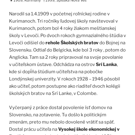
1909, Kurimany
1999, Spišská Nová Ves
★
†
Narodil sa 1.4.1909 v početnej roľníckej rodine v
Kurimanoch. Tri ročníky ľudovej školy navštevoval v
Kurimanoch, potom bol 4 roky žiakom meštianskej
školy v Levoči. Po dvoch rokoch gymnazialného štúdia v
Levoči odišiel do
rehole Školských bratov
do Bojnej na
Slovensku. Odtiaľ do Belgicka, kde bol 3 roky , potom do
Anglicka. Tam sa 2 roky pripravoval na svoje povolanie
v učiteľskom ústave. Odchádza na ostrov
Srí Lanka
,
kde si dopĺňa štúdium učiteľstva na pobočke
Londýnskej univerzity. V rokoch 1928 – 1946 pôsobil
ako učiteľ, potom postupne ako riaditeľ dvoch kolégii
školských bratov na Srí Lanke, v Colombe.
Vyčerpaný z práce dostal povolenie ísť domov na
Slovensko, na zotavenie. Tu došlo k politickým
zmenám, preto mu nebolo dovolené vrátiť sa späť.
Dostal prácu učiteľa na
Vysokej škole ekonomickej v