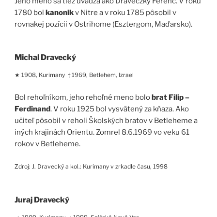
Jeho meno sa tiež uvádza ako Draveczky Ferenc. V roku
1780 bol
kanonik
v Nitre a v roku 1785 pôsobil v
rovnakej pozícii v Ostrihome (Esztergom, Maďarsko).
Michal Dravecký
★ 1908, Kurimany † 1969, Betlehem, Izrael
Bol rehoľníkom, jeho rehoľné meno bolo
brat Filip –
Ferdinand
. V roku 1925 bol vysvätený za kňaza. Ako
učiteľ pôsobil v reholi Školských bratov v Betleheme a
iných krajinách Orientu. Zomrel 8.6.1969 vo veku 61
rokov v Betleheme.
Zdroj: J. Dravecký a kol.: Kurimany v zrkadle času, 1998
Juraj Dravecký