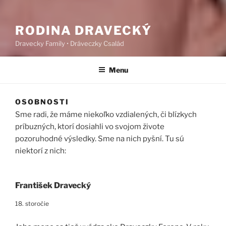
RODINA DRAVECKÝ
Dravecky Family • Dráveczky Család
Menu
OSOBNOSTI
Sme radi, že máme niekoľko vzdialených, či blízkych
príbuzných, ktorí dosiahli vo svojom živote
pozoruhodné výsledky. Sme na nich pyšní. Tu sú
niektorí z nich:
František Dravecký
18. storočie