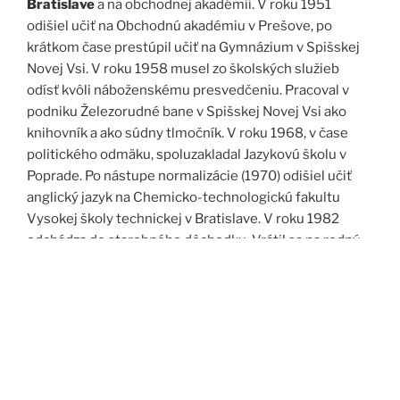
Bratislave
a na obchodnej akadémii. V roku 1951
odišiel učiť na Obchodnú akadémiu v Prešove, po
krátkom čase prestúpil učiť na Gymnázium v Spišskej
Novej Vsi. V roku 1958 musel zo školských služieb
odísť kvôli náboženskému presvedčeniu. Pracoval v
podniku Železorudné bane v Spišskej Novej Vsi ako
knihovník a ako súdny tlmočník. V roku 1968, v čase
politického odmäku, spoluzakladal Jazykovú školu v
Poprade. Po nástupe normalizácie (1970) odišiel učiť
anglický jazyk na Chemicko-technologickú fakultu
Vysokej školy technickej v Bratislave. V roku 1982
odchádza do starobného dôchodku. Vrátil sa na rodný
Spiš. Po roku 1989 pomáha vyučovať anglický jazyk na
viacerých školách, okrem iného aj v Kňazskom seminári
biskupa Jána Vojtaššáka v Spišskej Kapitule. Zomrel v
roku 1999 v Spišskej Novej Vsi.
Zdroj: J. Dravecký a kol.: Kurimany v zrkadle času, 1998