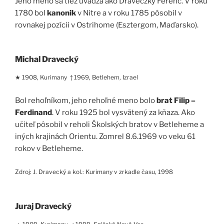
Jeho meno sa tiež uvádza ako Draveczky Ferenc. V roku
1780 bol
kanonik
v Nitre a v roku 1785 pôsobil v
rovnakej pozícii v Ostrihome (Esztergom, Maďarsko).
Michal Dravecký
★ 1908, Kurimany † 1969, Betlehem, Izrael
Bol rehoľníkom, jeho rehoľné meno bolo
brat Filip –
Ferdinand
. V roku 1925 bol vysvätený za kňaza. Ako
učiteľ pôsobil v reholi Školských bratov v Betleheme a
iných krajinách Orientu. Zomrel 8.6.1969 vo veku 61
rokov v Betleheme.
Zdroj: J. Dravecký a kol.: Kurimany v zrkadle času, 1998
Juraj Dravecký