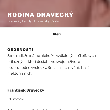
RODINA DRAVECKÝ
Dravecky Family • Dráveczky Család
Menu
OSOBNOSTI
Sme radi, že máme niekoľko vzdialených, či blízkych
príbuzných, ktorí dosiahli vo svojom živote
pozoruhodné výsledky. Sme na nich pyšní. Tu sú
niektorí z nich:
František Dravecký
18. storočie