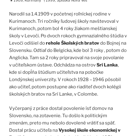
1909, Kurimany
1999, Spišská Nová Ves
★
†
Narodil sa 1.4.1909 v početnej roľníckej rodine v
Kurimanoch. Tri ročníky ľudovej školy navštevoval v
Kurimanoch, potom bol 4 roky žiakom meštianskej
školy v Levoči. Po dvoch rokoch gymnazialného štúdia v
Levoči odišiel do
rehole Školských bratov
do Bojnej na
Slovensku. Odtiaľ do Belgicka, kde bol 3 roky , potom do
Anglicka. Tam sa 2 roky pripravoval na svoje povolanie
v učiteľskom ústave. Odchádza na ostrov
Srí Lanka
,
kde si dopĺňa štúdium učiteľstva na pobočke
Londýnskej univerzity. V rokoch 1928 – 1946 pôsobil
ako učiteľ, potom postupne ako riaditeľ dvoch kolégii
školských bratov na Srí Lanke, v Colombe.
Vyčerpaný z práce dostal povolenie ísť domov na
Slovensko, na zotavenie. Tu došlo k politickým
zmenám, preto mu nebolo dovolené vrátiť sa späť.
Dostal prácu učiteľa na
Vysokej škole ekonomickej v