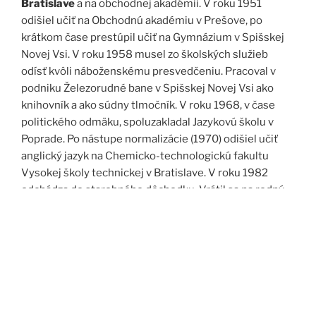
Bratislave
a na obchodnej akadémii. V roku 1951
odišiel učiť na Obchodnú akadémiu v Prešove, po
krátkom čase prestúpil učiť na Gymnázium v Spišskej
Novej Vsi. V roku 1958 musel zo školských služieb
odísť kvôli náboženskému presvedčeniu. Pracoval v
podniku Železorudné bane v Spišskej Novej Vsi ako
knihovník a ako súdny tlmočník. V roku 1968, v čase
politického odmäku, spoluzakladal Jazykovú školu v
Poprade. Po nástupe normalizácie (1970) odišiel učiť
anglický jazyk na Chemicko-technologickú fakultu
Vysokej školy technickej v Bratislave. V roku 1982
odchádza do starobného dôchodku. Vrátil sa na rodný
Spiš. Po roku 1989 pomáha vyučovať anglický jazyk na
viacerých školách, okrem iného aj v Kňazskom seminári
biskupa Jána Vojtaššáka v Spišskej Kapitule. Zomrel v
roku 1999 v Spišskej Novej Vsi.
Zdroj: J. Dravecký a kol.: Kurimany v zrkadle času, 1998