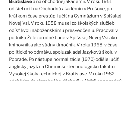
Bratislave
a na obchodnej akadémii. V roku 1951
odišiel učiť na Obchodnú akadémiu v Prešove, po
krátkom čase prestúpil učiť na Gymnázium v Spišskej
Novej Vsi. V roku 1958 musel zo školských služieb
odísť kvôli náboženskému presvedčeniu. Pracoval v
podniku Železorudné bane v Spišskej Novej Vsi ako
knihovník a ako súdny tlmočník. V roku 1968, v čase
politického odmäku, spoluzakladal Jazykovú školu v
Poprade. Po nástupe normalizácie (1970) odišiel učiť
anglický jazyk na Chemicko-technologickú fakultu
Vysokej školy technickej v Bratislave. V roku 1982
odchádza do starobného dôchodku. Vrátil sa na rodný
Spiš. Po roku 1989 pomáha vyučovať anglický jazyk na
viacerých školách, okrem iného aj v Kňazskom seminári
biskupa Jána Vojtaššáka v Spišskej Kapitule. Zomrel v
roku 1999 v Spišskej Novej Vsi.
Zdroj: J. Dravecký a kol.: Kurimany v zrkadle času, 1998