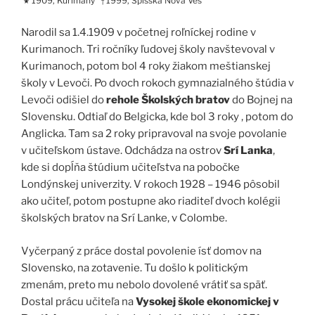
1909, Kurimany
1999, Spišská Nová Ves
★
†
Narodil sa 1.4.1909 v početnej roľníckej rodine v
Kurimanoch. Tri ročníky ľudovej školy navštevoval v
Kurimanoch, potom bol 4 roky žiakom meštianskej
školy v Levoči. Po dvoch rokoch gymnazialného štúdia v
Levoči odišiel do
rehole Školských bratov
do Bojnej na
Slovensku. Odtiaľ do Belgicka, kde bol 3 roky , potom do
Anglicka. Tam sa 2 roky pripravoval na svoje povolanie
v učiteľskom ústave. Odchádza na ostrov
Srí Lanka
,
kde si dopĺňa štúdium učiteľstva na pobočke
Londýnskej univerzity. V rokoch 1928 – 1946 pôsobil
ako učiteľ, potom postupne ako riaditeľ dvoch kolégii
školských bratov na Srí Lanke, v Colombe.
Vyčerpaný z práce dostal povolenie ísť domov na
Slovensko, na zotavenie. Tu došlo k politickým
zmenám, preto mu nebolo dovolené vrátiť sa späť.
Dostal prácu učiteľa na
Vysokej škole ekonomickej v