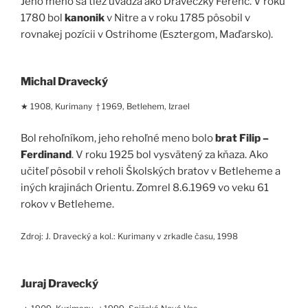
Jeho meno sa tiež uvádza ako Draveczky Ferenc. V roku
1780 bol
kanonik
v Nitre a v roku 1785 pôsobil v
rovnakej pozícii v Ostrihome (Esztergom, Maďarsko).
Michal Dravecký
★ 1908, Kurimany † 1969, Betlehem, Izrael
Bol rehoľníkom, jeho rehoľné meno bolo
brat Filip –
Ferdinand
. V roku 1925 bol vysvätený za kňaza. Ako
učiteľ pôsobil v reholi Školských bratov v Betleheme a
iných krajinách Orientu. Zomrel 8.6.1969 vo veku 61
rokov v Betleheme.
Zdroj: J. Dravecký a kol.: Kurimany v zrkadle času, 1998
Juraj Dravecký