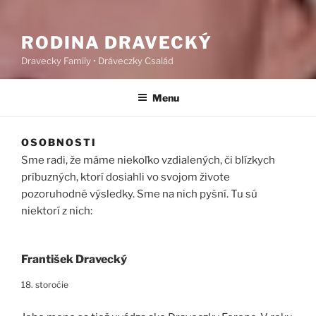
RODINA DRAVECKÝ
Dravecky Family • Dráveczky Család
Menu
OSOBNOSTI
Sme radi, že máme niekoľko vzdialených, či blízkych
príbuzných, ktorí dosiahli vo svojom živote
pozoruhodné výsledky. Sme na nich pyšní. Tu sú
niektorí z nich:
František Dravecký
18. storočie