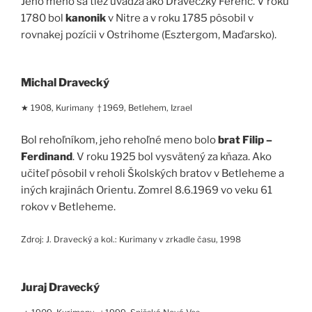
Jeho meno sa tiež uvádza ako Draveczky Ferenc. V roku
1780 bol
kanonik
v Nitre a v roku 1785 pôsobil v
rovnakej pozícii v Ostrihome (Esztergom, Maďarsko).
Michal Dravecký
★ 1908, Kurimany † 1969, Betlehem, Izrael
Bol rehoľníkom, jeho rehoľné meno bolo
brat Filip –
Ferdinand
. V roku 1925 bol vysvätený za kňaza. Ako
učiteľ pôsobil v reholi Školských bratov v Betleheme a
iných krajinách Orientu. Zomrel 8.6.1969 vo veku 61
rokov v Betleheme.
Zdroj: J. Dravecký a kol.: Kurimany v zrkadle času, 1998
Juraj Dravecký