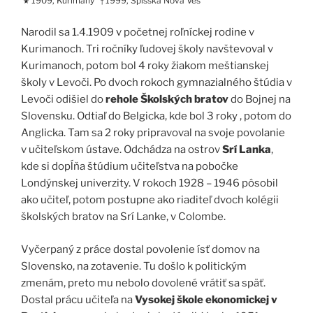
1909, Kurimany
1999, Spišská Nová Ves
★
†
Narodil sa 1.4.1909 v početnej roľníckej rodine v
Kurimanoch. Tri ročníky ľudovej školy navštevoval v
Kurimanoch, potom bol 4 roky žiakom meštianskej
školy v Levoči. Po dvoch rokoch gymnazialného štúdia v
Levoči odišiel do
rehole Školských bratov
do Bojnej na
Slovensku. Odtiaľ do Belgicka, kde bol 3 roky , potom do
Anglicka. Tam sa 2 roky pripravoval na svoje povolanie
v učiteľskom ústave. Odchádza na ostrov
Srí Lanka
,
kde si dopĺňa štúdium učiteľstva na pobočke
Londýnskej univerzity. V rokoch 1928 – 1946 pôsobil
ako učiteľ, potom postupne ako riaditeľ dvoch kolégii
školských bratov na Srí Lanke, v Colombe.
Vyčerpaný z práce dostal povolenie ísť domov na
Slovensko, na zotavenie. Tu došlo k politickým
zmenám, preto mu nebolo dovolené vrátiť sa späť.
Dostal prácu učiteľa na
Vysokej škole ekonomickej v