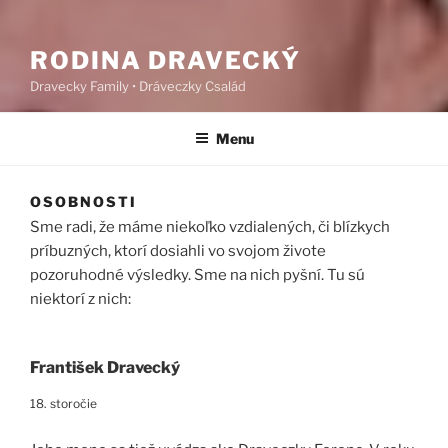
RODINA DRAVECKÝ
Dravecky Family • Dráveczky Család
Menu
OSOBNOSTI
Sme radi, že máme niekoľko vzdialených, či blízkych
príbuzných, ktorí dosiahli vo svojom živote
pozoruhodné výsledky. Sme na nich pyšní. Tu sú
niektorí z nich:
František Dravecký
18. storočie