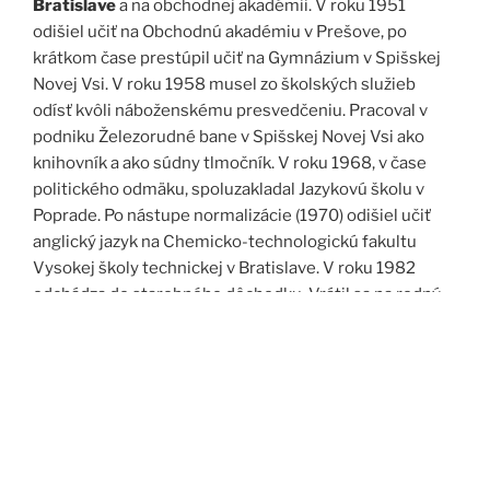
Bratislave
a na obchodnej akadémii. V roku 1951
odišiel učiť na Obchodnú akadémiu v Prešove, po
krátkom čase prestúpil učiť na Gymnázium v Spišskej
Novej Vsi. V roku 1958 musel zo školských služieb
odísť kvôli náboženskému presvedčeniu. Pracoval v
podniku Železorudné bane v Spišskej Novej Vsi ako
knihovník a ako súdny tlmočník. V roku 1968, v čase
politického odmäku, spoluzakladal Jazykovú školu v
Poprade. Po nástupe normalizácie (1970) odišiel učiť
anglický jazyk na Chemicko-technologickú fakultu
Vysokej školy technickej v Bratislave. V roku 1982
odchádza do starobného dôchodku. Vrátil sa na rodný
Spiš. Po roku 1989 pomáha vyučovať anglický jazyk na
viacerých školách, okrem iného aj v Kňazskom seminári
biskupa Jána Vojtaššáka v Spišskej Kapitule. Zomrel v
roku 1999 v Spišskej Novej Vsi.
Zdroj: J. Dravecký a kol.: Kurimany v zrkadle času, 1998