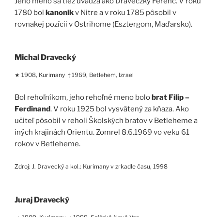
Jeho meno sa tiež uvádza ako Draveczky Ferenc. V roku
1780 bol
kanonik
v Nitre a v roku 1785 pôsobil v
rovnakej pozícii v Ostrihome (Esztergom, Maďarsko).
Michal Dravecký
★ 1908, Kurimany † 1969, Betlehem, Izrael
Bol rehoľníkom, jeho rehoľné meno bolo
brat Filip –
Ferdinand
. V roku 1925 bol vysvätený za kňaza. Ako
učiteľ pôsobil v reholi Školských bratov v Betleheme a
iných krajinách Orientu. Zomrel 8.6.1969 vo veku 61
rokov v Betleheme.
Zdroj: J. Dravecký a kol.: Kurimany v zrkadle času, 1998
Juraj Dravecký