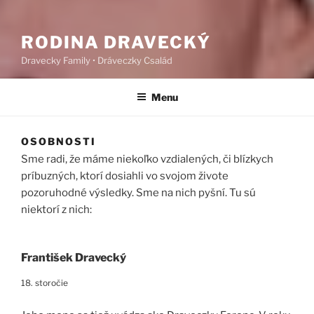
RODINA DRAVECKÝ
Dravecky Family • Dráveczky Család
Menu
OSOBNOSTI
Sme radi, že máme niekoľko vzdialených, či blízkych
príbuzných, ktorí dosiahli vo svojom živote
pozoruhodné výsledky. Sme na nich pyšní. Tu sú
niektorí z nich:
František Dravecký
18. storočie