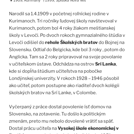
1909, Kurimany
1999, Spišská Nová Ves
★
†
Narodil sa 1.4.1909 v početnej roľníckej rodine v
Kurimanoch. Tri ročníky ľudovej školy navštevoval v
Kurimanoch, potom bol 4 roky žiakom meštianskej
školy v Levoči. Po dvoch rokoch gymnazialného štúdia v
Levoči odišiel do
rehole Školských bratov
do Bojnej na
Slovensku. Odtiaľ do Belgicka, kde bol 3 roky , potom do
Anglicka. Tam sa 2 roky pripravoval na svoje povolanie
v učiteľskom ústave. Odchádza na ostrov
Srí Lanka
,
kde si dopĺňa štúdium učiteľstva na pobočke
Londýnskej univerzity. V rokoch 1928 – 1946 pôsobil
ako učiteľ, potom postupne ako riaditeľ dvoch kolégii
školských bratov na Srí Lanke, v Colombe.
Vyčerpaný z práce dostal povolenie ísť domov na
Slovensko, na zotavenie. Tu došlo k politickým
zmenám, preto mu nebolo dovolené vrátiť sa späť.
Dostal prácu učiteľa na
Vysokej škole ekonomickej v