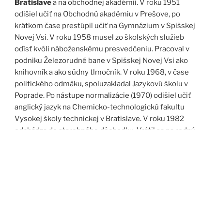
Bratislave
a na obchodnej akadémii. V roku 1951
odišiel učiť na Obchodnú akadémiu v Prešove, po
krátkom čase prestúpil učiť na Gymnázium v Spišskej
Novej Vsi. V roku 1958 musel zo školských služieb
odísť kvôli náboženskému presvedčeniu. Pracoval v
podniku Železorudné bane v Spišskej Novej Vsi ako
knihovník a ako súdny tlmočník. V roku 1968, v čase
politického odmäku, spoluzakladal Jazykovú školu v
Poprade. Po nástupe normalizácie (1970) odišiel učiť
anglický jazyk na Chemicko-technologickú fakultu
Vysokej školy technickej v Bratislave. V roku 1982
odchádza do starobného dôchodku. Vrátil sa na rodný
Spiš. Po roku 1989 pomáha vyučovať anglický jazyk na
viacerých školách, okrem iného aj v Kňazskom seminári
biskupa Jána Vojtaššáka v Spišskej Kapitule. Zomrel v
roku 1999 v Spišskej Novej Vsi.
Zdroj: J. Dravecký a kol.: Kurimany v zrkadle času, 1998