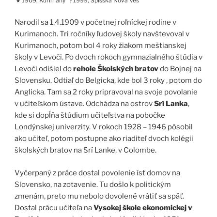
1909, Kurimany
1999, Spišská Nová Ves
★
†
Narodil sa 1.4.1909 v početnej roľníckej rodine v
Kurimanoch. Tri ročníky ľudovej školy navštevoval v
Kurimanoch, potom bol 4 roky žiakom meštianskej
školy v Levoči. Po dvoch rokoch gymnazialného štúdia v
Levoči odišiel do
rehole Školských bratov
do Bojnej na
Slovensku. Odtiaľ do Belgicka, kde bol 3 roky , potom do
Anglicka. Tam sa 2 roky pripravoval na svoje povolanie
v učiteľskom ústave. Odchádza na ostrov
Srí Lanka
,
kde si dopĺňa štúdium učiteľstva na pobočke
Londýnskej univerzity. V rokoch 1928 – 1946 pôsobil
ako učiteľ, potom postupne ako riaditeľ dvoch kolégii
školských bratov na Srí Lanke, v Colombe.
Vyčerpaný z práce dostal povolenie ísť domov na
Slovensko, na zotavenie. Tu došlo k politickým
zmenám, preto mu nebolo dovolené vrátiť sa späť.
Dostal prácu učiteľa na
Vysokej škole ekonomickej v