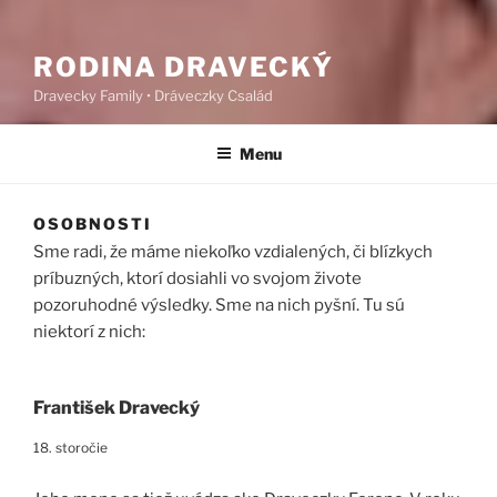
RODINA DRAVECKÝ
Dravecky Family • Dráveczky Család
Menu
OSOBNOSTI
Sme radi, že máme niekoľko vzdialených, či blízkych
príbuzných, ktorí dosiahli vo svojom živote
pozoruhodné výsledky. Sme na nich pyšní. Tu sú
niektorí z nich:
František Dravecký
18. storočie