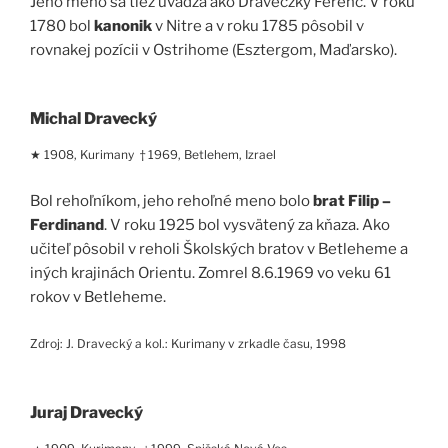
Jeho meno sa tiež uvádza ako Draveczky Ferenc. V roku
1780 bol
kanonik
v Nitre a v roku 1785 pôsobil v
rovnakej pozícii v Ostrihome (Esztergom, Maďarsko).
Michal Dravecký
★ 1908, Kurimany † 1969, Betlehem, Izrael
Bol rehoľníkom, jeho rehoľné meno bolo
brat Filip –
Ferdinand
. V roku 1925 bol vysvätený za kňaza. Ako
učiteľ pôsobil v reholi Školských bratov v Betleheme a
iných krajinách Orientu. Zomrel 8.6.1969 vo veku 61
rokov v Betleheme.
Zdroj: J. Dravecký a kol.: Kurimany v zrkadle času, 1998
Juraj Dravecký