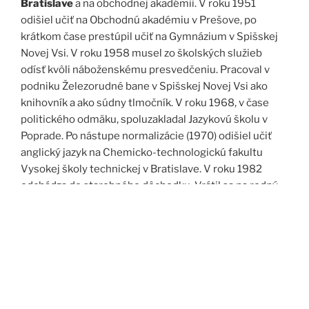
Bratislave
a na obchodnej akadémii. V roku 1951
odišiel učiť na Obchodnú akadémiu v Prešove, po
krátkom čase prestúpil učiť na Gymnázium v Spišskej
Novej Vsi. V roku 1958 musel zo školských služieb
odísť kvôli náboženskému presvedčeniu. Pracoval v
podniku Železorudné bane v Spišskej Novej Vsi ako
knihovník a ako súdny tlmočník. V roku 1968, v čase
politického odmäku, spoluzakladal Jazykovú školu v
Poprade. Po nástupe normalizácie (1970) odišiel učiť
anglický jazyk na Chemicko-technologickú fakultu
Vysokej školy technickej v Bratislave. V roku 1982
odchádza do starobného dôchodku. Vrátil sa na rodný
Spiš. Po roku 1989 pomáha vyučovať anglický jazyk na
viacerých školách, okrem iného aj v Kňazskom seminári
biskupa Jána Vojtaššáka v Spišskej Kapitule. Zomrel v
roku 1999 v Spišskej Novej Vsi.
Zdroj: J. Dravecký a kol.: Kurimany v zrkadle času, 1998