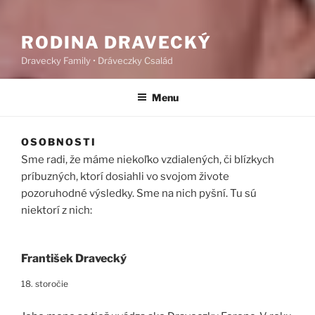
RODINA DRAVECKÝ
Dravecky Family • Dráveczky Család
Menu
OSOBNOSTI
Sme radi, že máme niekoľko vzdialených, či blízkych
príbuzných, ktorí dosiahli vo svojom živote
pozoruhodné výsledky. Sme na nich pyšní. Tu sú
niektorí z nich:
František Dravecký
18. storočie