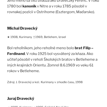
Jeho meno sa tiež uvádza ako Draveczky Ferenc. V roku
1780 bol
kanonik
v Nitre a v roku 1785 pôsobil v
rovnakej pozícii v Ostrihome (Esztergom, Maďarsko).
Michal Dravecký
★ 1908, Kurimany † 1969, Betlehem, Izrael
Bol rehoľníkom, jeho rehoľné meno bolo
brat Filip –
Ferdinand
. V roku 1925 bol vysvätený za kňaza. Ako
učiteľ pôsobil v reholi Školských bratov v Betleheme a
iných krajinách Orientu. Zomrel 8.6.1969 vo veku 61
rokov v Betleheme.
Zdroj: J. Dravecký a kol.: Kurimany v zrkadle času, 1998
Juraj Dravecký