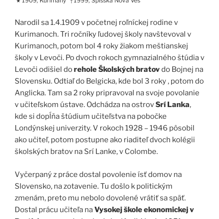
1909, Kurimany
1999, Spišská Nová Ves
★
†
Narodil sa 1.4.1909 v početnej roľníckej rodine v
Kurimanoch. Tri ročníky ľudovej školy navštevoval v
Kurimanoch, potom bol 4 roky žiakom meštianskej
školy v Levoči. Po dvoch rokoch gymnazialného štúdia v
Levoči odišiel do
rehole Školských bratov
do Bojnej na
Slovensku. Odtiaľ do Belgicka, kde bol 3 roky , potom do
Anglicka. Tam sa 2 roky pripravoval na svoje povolanie
v učiteľskom ústave. Odchádza na ostrov
Srí Lanka
,
kde si dopĺňa štúdium učiteľstva na pobočke
Londýnskej univerzity. V rokoch 1928 – 1946 pôsobil
ako učiteľ, potom postupne ako riaditeľ dvoch kolégii
školských bratov na Srí Lanke, v Colombe.
Vyčerpaný z práce dostal povolenie ísť domov na
Slovensko, na zotavenie. Tu došlo k politickým
zmenám, preto mu nebolo dovolené vrátiť sa späť.
Dostal prácu učiteľa na
Vysokej škole ekonomickej v