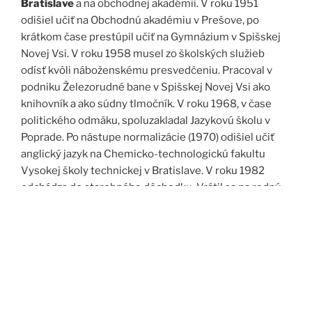
Bratislave
a na obchodnej akadémii. V roku 1951
odišiel učiť na Obchodnú akadémiu v Prešove, po
krátkom čase prestúpil učiť na Gymnázium v Spišskej
Novej Vsi. V roku 1958 musel zo školských služieb
odísť kvôli náboženskému presvedčeniu. Pracoval v
podniku Železorudné bane v Spišskej Novej Vsi ako
knihovník a ako súdny tlmočník. V roku 1968, v čase
politického odmäku, spoluzakladal Jazykovú školu v
Poprade. Po nástupe normalizácie (1970) odišiel učiť
anglický jazyk na Chemicko-technologickú fakultu
Vysokej školy technickej v Bratislave. V roku 1982
odchádza do starobného dôchodku. Vrátil sa na rodný
Spiš. Po roku 1989 pomáha vyučovať anglický jazyk na
viacerých školách, okrem iného aj v Kňazskom seminári
biskupa Jána Vojtaššáka v Spišskej Kapitule. Zomrel v
roku 1999 v Spišskej Novej Vsi.
Zdroj: J. Dravecký a kol.: Kurimany v zrkadle času, 1998