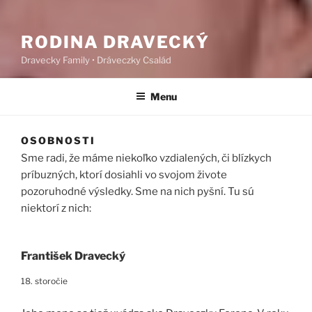
RODINA DRAVECKÝ
Dravecky Family • Dráveczky Család
Menu
OSOBNOSTI
Sme radi, že máme niekoľko vzdialených, či blízkych
príbuzných, ktorí dosiahli vo svojom živote
pozoruhodné výsledky. Sme na nich pyšní. Tu sú
niektorí z nich:
František Dravecký
18. storočie