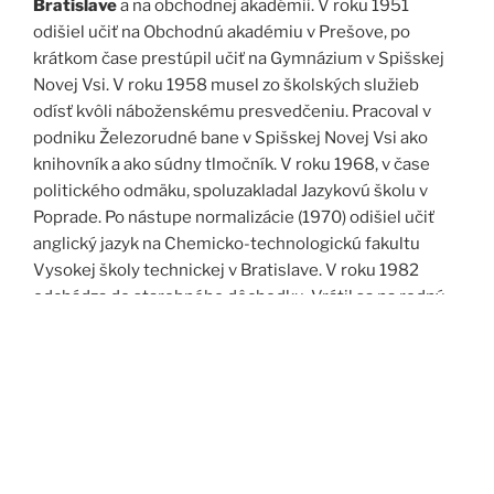
Bratislave
a na obchodnej akadémii. V roku 1951
odišiel učiť na Obchodnú akadémiu v Prešove, po
krátkom čase prestúpil učiť na Gymnázium v Spišskej
Novej Vsi. V roku 1958 musel zo školských služieb
odísť kvôli náboženskému presvedčeniu. Pracoval v
podniku Železorudné bane v Spišskej Novej Vsi ako
knihovník a ako súdny tlmočník. V roku 1968, v čase
politického odmäku, spoluzakladal Jazykovú školu v
Poprade. Po nástupe normalizácie (1970) odišiel učiť
anglický jazyk na Chemicko-technologickú fakultu
Vysokej školy technickej v Bratislave. V roku 1982
odchádza do starobného dôchodku. Vrátil sa na rodný
Spiš. Po roku 1989 pomáha vyučovať anglický jazyk na
viacerých školách, okrem iného aj v Kňazskom seminári
biskupa Jána Vojtaššáka v Spišskej Kapitule. Zomrel v
roku 1999 v Spišskej Novej Vsi.
Zdroj: J. Dravecký a kol.: Kurimany v zrkadle času, 1998