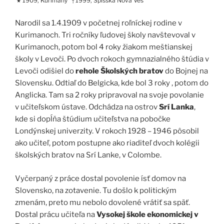
1909, Kurimany
1999, Spišská Nová Ves
★
†
Narodil sa 1.4.1909 v početnej roľníckej rodine v
Kurimanoch. Tri ročníky ľudovej školy navštevoval v
Kurimanoch, potom bol 4 roky žiakom meštianskej
školy v Levoči. Po dvoch rokoch gymnazialného štúdia v
Levoči odišiel do
rehole Školských bratov
do Bojnej na
Slovensku. Odtiaľ do Belgicka, kde bol 3 roky , potom do
Anglicka. Tam sa 2 roky pripravoval na svoje povolanie
v učiteľskom ústave. Odchádza na ostrov
Srí Lanka
,
kde si dopĺňa štúdium učiteľstva na pobočke
Londýnskej univerzity. V rokoch 1928 – 1946 pôsobil
ako učiteľ, potom postupne ako riaditeľ dvoch kolégii
školských bratov na Srí Lanke, v Colombe.
Vyčerpaný z práce dostal povolenie ísť domov na
Slovensko, na zotavenie. Tu došlo k politickým
zmenám, preto mu nebolo dovolené vrátiť sa späť.
Dostal prácu učiteľa na
Vysokej škole ekonomickej v