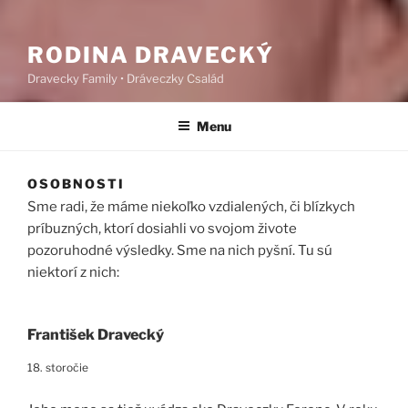
RODINA DRAVECKÝ
Dravecky Family • Dráveczky Család
Menu
OSOBNOSTI
Sme radi, že máme niekoľko vzdialených, či blízkych
príbuzných, ktorí dosiahli vo svojom živote
pozoruhodné výsledky. Sme na nich pyšní. Tu sú
niektorí z nich:
František Dravecký
18. storočie