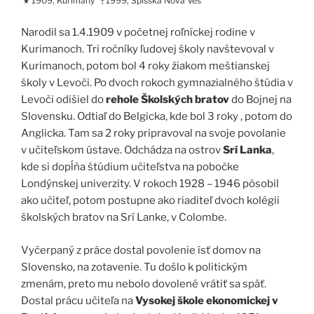
1909, Kurimany
1999, Spišská Nová Ves
★
†
Narodil sa 1.4.1909 v početnej roľníckej rodine v
Kurimanoch. Tri ročníky ľudovej školy navštevoval v
Kurimanoch, potom bol 4 roky žiakom meštianskej
školy v Levoči. Po dvoch rokoch gymnazialného štúdia v
Levoči odišiel do
rehole Školských bratov
do Bojnej na
Slovensku. Odtiaľ do Belgicka, kde bol 3 roky , potom do
Anglicka. Tam sa 2 roky pripravoval na svoje povolanie
v učiteľskom ústave. Odchádza na ostrov
Srí Lanka
,
kde si dopĺňa štúdium učiteľstva na pobočke
Londýnskej univerzity. V rokoch 1928 – 1946 pôsobil
ako učiteľ, potom postupne ako riaditeľ dvoch kolégii
školských bratov na Srí Lanke, v Colombe.
Vyčerpaný z práce dostal povolenie ísť domov na
Slovensko, na zotavenie. Tu došlo k politickým
zmenám, preto mu nebolo dovolené vrátiť sa späť.
Dostal prácu učiteľa na
Vysokej škole ekonomickej v