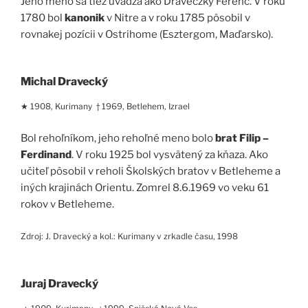
Jeho meno sa tiež uvádza ako Draveczky Ferenc. V roku
1780 bol
kanonik
v Nitre a v roku 1785 pôsobil v
rovnakej pozícii v Ostrihome (Esztergom, Maďarsko).
Michal Dravecký
★ 1908, Kurimany † 1969, Betlehem, Izrael
Bol rehoľníkom, jeho rehoľné meno bolo
brat Filip –
Ferdinand
. V roku 1925 bol vysvätený za kňaza. Ako
učiteľ pôsobil v reholi Školských bratov v Betleheme a
iných krajinách Orientu. Zomrel 8.6.1969 vo veku 61
rokov v Betleheme.
Zdroj: J. Dravecký a kol.: Kurimany v zrkadle času, 1998
Juraj Dravecký