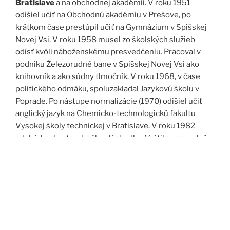
Bratislave
a na obchodnej akadémii. V roku 1951
odišiel učiť na Obchodnú akadémiu v Prešove, po
krátkom čase prestúpil učiť na Gymnázium v Spišskej
Novej Vsi. V roku 1958 musel zo školských služieb
odísť kvôli náboženskému presvedčeniu. Pracoval v
podniku Železorudné bane v Spišskej Novej Vsi ako
knihovník a ako súdny tlmočník. V roku 1968, v čase
politického odmäku, spoluzakladal Jazykovú školu v
Poprade. Po nástupe normalizácie (1970) odišiel učiť
anglický jazyk na Chemicko-technologickú fakultu
Vysokej školy technickej v Bratislave. V roku 1982
odchádza do starobného dôchodku. Vrátil sa na rodný
Spiš. Po roku 1989 pomáha vyučovať anglický jazyk na
viacerých školách, okrem iného aj v Kňazskom seminári
biskupa Jána Vojtaššáka v Spišskej Kapitule. Zomrel v
roku 1999 v Spišskej Novej Vsi.
Zdroj: J. Dravecký a kol.: Kurimany v zrkadle času, 1998