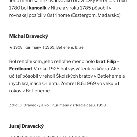
Jeho meno sa tiež uvádza ako Draveczky Ferenc. V roku
1780 bol
kanonik
v Nitre a v roku 1785 pôsobil v
rovnakej pozícii v Ostrihome (Esztergom, Maďarsko).
Michal Dravecký
★ 1908, Kurimany † 1969, Betlehem, Izrael
Bol rehoľníkom, jeho rehoľné meno bolo
brat Filip –
Ferdinand
. V roku 1925 bol vysvätený za kňaza. Ako
učiteľ pôsobil v reholi Školských bratov v Betleheme a
iných krajinách Orientu. Zomrel 8.6.1969 vo veku 61
rokov v Betleheme.
Zdroj: J. Dravecký a kol.: Kurimany v zrkadle času, 1998
Juraj Dravecký