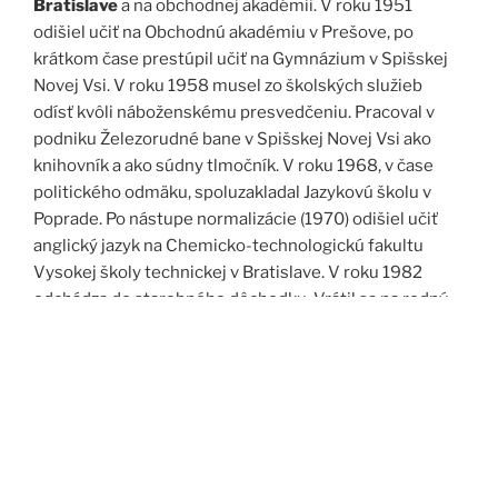
Bratislave
a na obchodnej akadémii. V roku 1951
odišiel učiť na Obchodnú akadémiu v Prešove, po
krátkom čase prestúpil učiť na Gymnázium v Spišskej
Novej Vsi. V roku 1958 musel zo školských služieb
odísť kvôli náboženskému presvedčeniu. Pracoval v
podniku Železorudné bane v Spišskej Novej Vsi ako
knihovník a ako súdny tlmočník. V roku 1968, v čase
politického odmäku, spoluzakladal Jazykovú školu v
Poprade. Po nástupe normalizácie (1970) odišiel učiť
anglický jazyk na Chemicko-technologickú fakultu
Vysokej školy technickej v Bratislave. V roku 1982
odchádza do starobného dôchodku. Vrátil sa na rodný
Spiš. Po roku 1989 pomáha vyučovať anglický jazyk na
viacerých školách, okrem iného aj v Kňazskom seminári
biskupa Jána Vojtaššáka v Spišskej Kapitule. Zomrel v
roku 1999 v Spišskej Novej Vsi.
Zdroj: J. Dravecký a kol.: Kurimany v zrkadle času, 1998