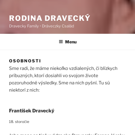
RODINA DRAVECKÝ
Dravecky Family • Dráveczky Család
Menu
OSOBNOSTI
Sme radi, že máme niekoľko vzdialených, či blízkych
príbuzných, ktorí dosiahli vo svojom živote
pozoruhodné výsledky. Sme na nich pyšní. Tu sú
niektorí z nich:
František Dravecký
18. storočie