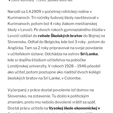
1909, Kurimany
1999, Spišská Nová Ves
★
†
Narodil sa 1.4.1909 v početnej roľníckej rodine v
Kurimanoch. Tri ročníky ľudovej školy navštevoval v
Kurimanoch, potom bol 4 roky žiakom meštianskej
školy v Levoči. Po dvoch rokoch gymnazialného štúdia v
Levoči odišiel do
rehole Školských bratov
do Bojnej na
Slovensku. Odtiaľ do Belgicka, kde bol 3 roky , potom do
Anglicka. Tam sa 2 roky pripravoval na svoje povolanie
v učiteľskom ústave. Odchádza na ostrov
Srí Lanka
,
kde si dopĺňa štúdium učiteľstva na pobočke
Londýnskej univerzity. V rokoch 1928 – 1946 pôsobil
ako učiteľ, potom postupne ako riaditeľ dvoch kolégii
školských bratov na Srí Lanke, v Colombe.
Vyčerpaný z práce dostal povolenie ísť domov na
Slovensko, na zotavenie. Tu došlo k politickým
zmenám, preto mu nebolo dovolené vrátiť sa späť.
Dostal prácu učiteľa na
Vysokej škole ekonomickej v