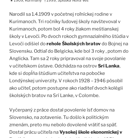
1909, Kurimany
1999, Spišská Nová Ves
★
†
Narodil sa 1.4.1909 v početnej roľníckej rodine v
Kurimanoch. Tri ročníky ľudovej školy navštevoval v
Kurimanoch, potom bol 4 roky žiakom meštianskej
školy v Levoči. Po dvoch rokoch gymnazialného štúdia v
Levoči odišiel do
rehole Školských bratov
do Bojnej na
Slovensku. Odtiaľ do Belgicka, kde bol 3 roky , potom do
Anglicka. Tam sa 2 roky pripravoval na svoje povolanie
v učiteľskom ústave. Odchádza na ostrov
Srí Lanka
,
kde si dopĺňa štúdium učiteľstva na pobočke
Londýnskej univerzity. V rokoch 1928 – 1946 pôsobil
ako učiteľ, potom postupne ako riaditeľ dvoch kolégii
školských bratov na Srí Lanke, v Colombe.
Vyčerpaný z práce dostal povolenie ísť domov na
Slovensko, na zotavenie. Tu došlo k politickým
zmenám, preto mu nebolo dovolené vrátiť sa späť.
Dostal prácu učiteľa na
Vysokej škole ekonomickej v