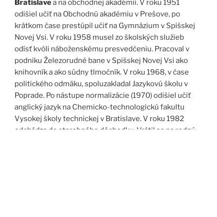
Bratislave
a na obchodnej akadémii. V roku 1951
odišiel učiť na Obchodnú akadémiu v Prešove, po
krátkom čase prestúpil učiť na Gymnázium v Spišskej
Novej Vsi. V roku 1958 musel zo školských služieb
odísť kvôli náboženskému presvedčeniu. Pracoval v
podniku Železorudné bane v Spišskej Novej Vsi ako
knihovník a ako súdny tlmočník. V roku 1968, v čase
politického odmäku, spoluzakladal Jazykovú školu v
Poprade. Po nástupe normalizácie (1970) odišiel učiť
anglický jazyk na Chemicko-technologickú fakultu
Vysokej školy technickej v Bratislave. V roku 1982
odchádza do starobného dôchodku. Vrátil sa na rodný
Spiš. Po roku 1989 pomáha vyučovať anglický jazyk na
viacerých školách, okrem iného aj v Kňazskom seminári
biskupa Jána Vojtaššáka v Spišskej Kapitule. Zomrel v
roku 1999 v Spišskej Novej Vsi.
Zdroj: J. Dravecký a kol.: Kurimany v zrkadle času, 1998