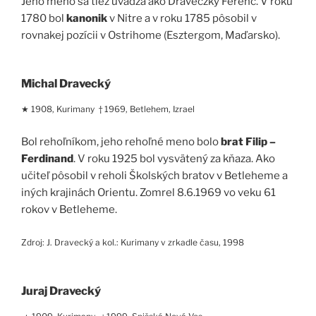
Jeho meno sa tiež uvádza ako Draveczky Ferenc. V roku
1780 bol
kanonik
v Nitre a v roku 1785 pôsobil v
rovnakej pozícii v Ostrihome (Esztergom, Maďarsko).
Michal Dravecký
★ 1908, Kurimany † 1969, Betlehem, Izrael
Bol rehoľníkom, jeho rehoľné meno bolo
brat Filip –
Ferdinand
. V roku 1925 bol vysvätený za kňaza. Ako
učiteľ pôsobil v reholi Školských bratov v Betleheme a
iných krajinách Orientu. Zomrel 8.6.1969 vo veku 61
rokov v Betleheme.
Zdroj: J. Dravecký a kol.: Kurimany v zrkadle času, 1998
Juraj Dravecký