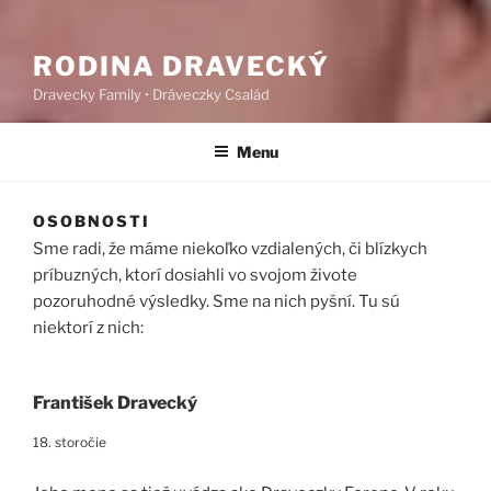
RODINA DRAVECKÝ
Dravecky Family • Dráveczky Család
Menu
OSOBNOSTI
Sme radi, že máme niekoľko vzdialených, či blízkych
príbuzných, ktorí dosiahli vo svojom živote
pozoruhodné výsledky. Sme na nich pyšní. Tu sú
niektorí z nich:
František Dravecký
18. storočie