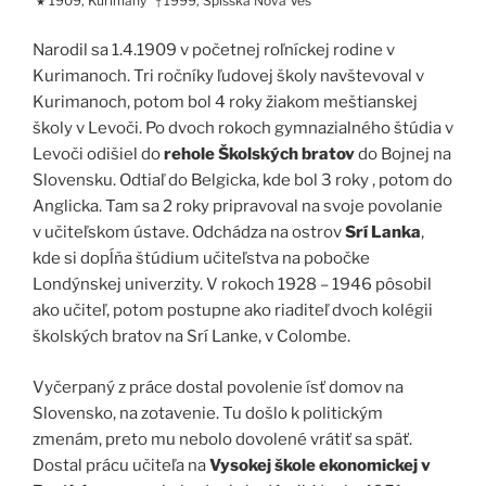
1909, Kurimany
1999, Spišská Nová Ves
★
†
Narodil sa 1.4.1909 v početnej roľníckej rodine v
Kurimanoch. Tri ročníky ľudovej školy navštevoval v
Kurimanoch, potom bol 4 roky žiakom meštianskej
školy v Levoči. Po dvoch rokoch gymnazialného štúdia v
Levoči odišiel do
rehole Školských bratov
do Bojnej na
Slovensku. Odtiaľ do Belgicka, kde bol 3 roky , potom do
Anglicka. Tam sa 2 roky pripravoval na svoje povolanie
v učiteľskom ústave. Odchádza na ostrov
Srí Lanka
,
kde si dopĺňa štúdium učiteľstva na pobočke
Londýnskej univerzity. V rokoch 1928 – 1946 pôsobil
ako učiteľ, potom postupne ako riaditeľ dvoch kolégii
školských bratov na Srí Lanke, v Colombe.
Vyčerpaný z práce dostal povolenie ísť domov na
Slovensko, na zotavenie. Tu došlo k politickým
zmenám, preto mu nebolo dovolené vrátiť sa späť.
Dostal prácu učiteľa na
Vysokej škole ekonomickej v