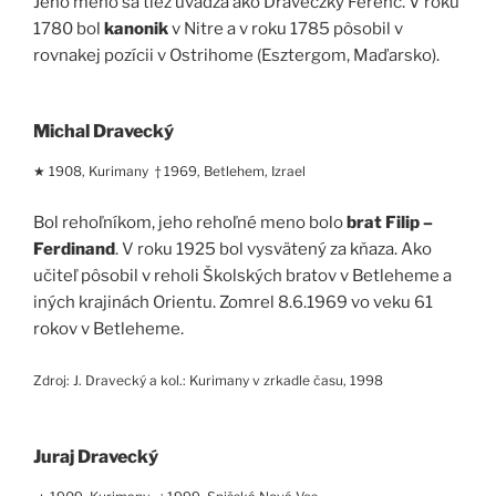
Jeho meno sa tiež uvádza ako Draveczky Ferenc. V roku
1780 bol
kanonik
v Nitre a v roku 1785 pôsobil v
rovnakej pozícii v Ostrihome (Esztergom, Maďarsko).
Michal Dravecký
★ 1908, Kurimany † 1969, Betlehem, Izrael
Bol rehoľníkom, jeho rehoľné meno bolo
brat Filip –
Ferdinand
. V roku 1925 bol vysvätený za kňaza. Ako
učiteľ pôsobil v reholi Školských bratov v Betleheme a
iných krajinách Orientu. Zomrel 8.6.1969 vo veku 61
rokov v Betleheme.
Zdroj: J. Dravecký a kol.: Kurimany v zrkadle času, 1998
Juraj Dravecký