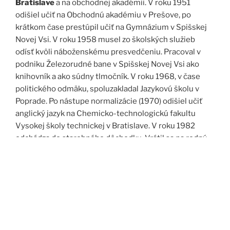
Bratislave
a na obchodnej akadémii. V roku 1951
odišiel učiť na Obchodnú akadémiu v Prešove, po
krátkom čase prestúpil učiť na Gymnázium v Spišskej
Novej Vsi. V roku 1958 musel zo školských služieb
odísť kvôli náboženskému presvedčeniu. Pracoval v
podniku Železorudné bane v Spišskej Novej Vsi ako
knihovník a ako súdny tlmočník. V roku 1968, v čase
politického odmäku, spoluzakladal Jazykovú školu v
Poprade. Po nástupe normalizácie (1970) odišiel učiť
anglický jazyk na Chemicko-technologickú fakultu
Vysokej školy technickej v Bratislave. V roku 1982
odchádza do starobného dôchodku. Vrátil sa na rodný
Spiš. Po roku 1989 pomáha vyučovať anglický jazyk na
viacerých školách, okrem iného aj v Kňazskom seminári
biskupa Jána Vojtaššáka v Spišskej Kapitule. Zomrel v
roku 1999 v Spišskej Novej Vsi.
Zdroj: J. Dravecký a kol.: Kurimany v zrkadle času, 1998