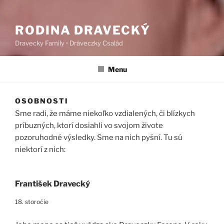
RODINA DRAVECKÝ
Dravecky Family • Dráveczky Család
Menu
OSOBNOSTI
Sme radi, že máme niekoľko vzdialených, či blízkych
príbuzných, ktorí dosiahli vo svojom živote
pozoruhodné výsledky. Sme na nich pyšní. Tu sú
niektorí z nich:
František Dravecký
18. storočie