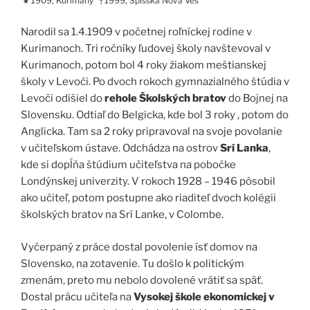
1909, Kurimany
1999, Spišská Nová Ves
★
†
Narodil sa 1.4.1909 v početnej roľníckej rodine v
Kurimanoch. Tri ročníky ľudovej školy navštevoval v
Kurimanoch, potom bol 4 roky žiakom meštianskej
školy v Levoči. Po dvoch rokoch gymnazialného štúdia v
Levoči odišiel do
rehole Školských bratov
do Bojnej na
Slovensku. Odtiaľ do Belgicka, kde bol 3 roky , potom do
Anglicka. Tam sa 2 roky pripravoval na svoje povolanie
v učiteľskom ústave. Odchádza na ostrov
Srí Lanka
,
kde si dopĺňa štúdium učiteľstva na pobočke
Londýnskej univerzity. V rokoch 1928 – 1946 pôsobil
ako učiteľ, potom postupne ako riaditeľ dvoch kolégii
školských bratov na Srí Lanke, v Colombe.
Vyčerpaný z práce dostal povolenie ísť domov na
Slovensko, na zotavenie. Tu došlo k politickým
zmenám, preto mu nebolo dovolené vrátiť sa späť.
Dostal prácu učiteľa na
Vysokej škole ekonomickej v