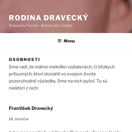
RODINA DRAVECKÝ
Dravecky Family • Dráveczky Család
Menu
OSOBNOSTI
Sme radi, že máme niekoľko vzdialených, či blízkych
príbuzných, ktorí dosiahli vo svojom živote
pozoruhodné výsledky. Sme na nich pyšní. Tu sú
niektorí z nich:
František Dravecký
18. storočie