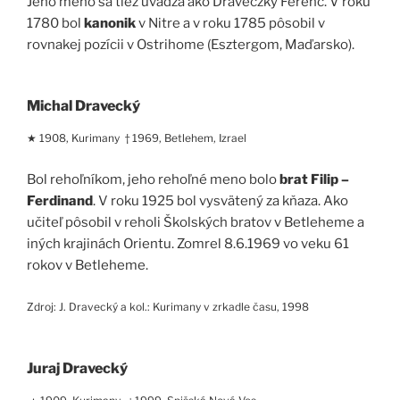
Jeho meno sa tiež uvádza ako Draveczky Ferenc. V roku
1780 bol
kanonik
v Nitre a v roku 1785 pôsobil v
rovnakej pozícii v Ostrihome (Esztergom, Maďarsko).
Michal Dravecký
★ 1908, Kurimany † 1969, Betlehem, Izrael
Bol rehoľníkom, jeho rehoľné meno bolo
brat Filip –
Ferdinand
. V roku 1925 bol vysvätený za kňaza. Ako
učiteľ pôsobil v reholi Školských bratov v Betleheme a
iných krajinách Orientu. Zomrel 8.6.1969 vo veku 61
rokov v Betleheme.
Zdroj: J. Dravecký a kol.: Kurimany v zrkadle času, 1998
Juraj Dravecký