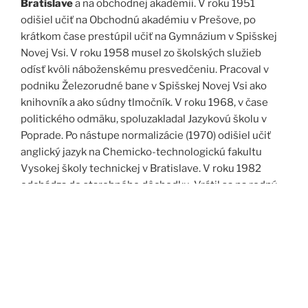
Bratislave
a na obchodnej akadémii. V roku 1951
odišiel učiť na Obchodnú akadémiu v Prešove, po
krátkom čase prestúpil učiť na Gymnázium v Spišskej
Novej Vsi. V roku 1958 musel zo školských služieb
odísť kvôli náboženskému presvedčeniu. Pracoval v
podniku Železorudné bane v Spišskej Novej Vsi ako
knihovník a ako súdny tlmočník. V roku 1968, v čase
politického odmäku, spoluzakladal Jazykovú školu v
Poprade. Po nástupe normalizácie (1970) odišiel učiť
anglický jazyk na Chemicko-technologickú fakultu
Vysokej školy technickej v Bratislave. V roku 1982
odchádza do starobného dôchodku. Vrátil sa na rodný
Spiš. Po roku 1989 pomáha vyučovať anglický jazyk na
viacerých školách, okrem iného aj v Kňazskom seminári
biskupa Jána Vojtaššáka v Spišskej Kapitule. Zomrel v
roku 1999 v Spišskej Novej Vsi.
Zdroj: J. Dravecký a kol.: Kurimany v zrkadle času, 1998