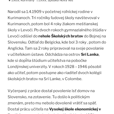
1909, Kurimany
1999, Spišská Nová Ves
★
†
Narodil sa 1.4.1909 v početnej roľníckej rodine v
Kurimanoch. Tri ročníky ľudovej školy navštevoval v
Kurimanoch, potom bol 4 roky žiakom meštianskej
školy v Levoči. Po dvoch rokoch gymnazialného štúdia v
Levoči odišiel do
rehole Školských bratov
do Bojnej na
Slovensku. Odtiaľ do Belgicka, kde bol 3 roky , potom do
Anglicka. Tam sa 2 roky pripravoval na svoje povolanie
v učiteľskom ústave. Odchádza na ostrov
Srí Lanka
,
kde si dopĺňa štúdium učiteľstva na pobočke
Londýnskej univerzity. V rokoch 1928 – 1946 pôsobil
ako učiteľ, potom postupne ako riaditeľ dvoch kolégii
školských bratov na Srí Lanke, v Colombe.
Vyčerpaný z práce dostal povolenie ísť domov na
Slovensko, na zotavenie. Tu došlo k politickým
zmenám, preto mu nebolo dovolené vrátiť sa späť.
Dostal prácu učiteľa na
Vysokej škole ekonomickej v