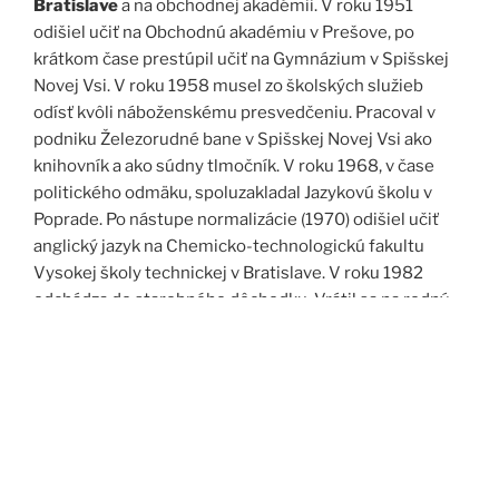
Bratislave
a na obchodnej akadémii. V roku 1951
odišiel učiť na Obchodnú akadémiu v Prešove, po
krátkom čase prestúpil učiť na Gymnázium v Spišskej
Novej Vsi. V roku 1958 musel zo školských služieb
odísť kvôli náboženskému presvedčeniu. Pracoval v
podniku Železorudné bane v Spišskej Novej Vsi ako
knihovník a ako súdny tlmočník. V roku 1968, v čase
politického odmäku, spoluzakladal Jazykovú školu v
Poprade. Po nástupe normalizácie (1970) odišiel učiť
anglický jazyk na Chemicko-technologickú fakultu
Vysokej školy technickej v Bratislave. V roku 1982
odchádza do starobného dôchodku. Vrátil sa na rodný
Spiš. Po roku 1989 pomáha vyučovať anglický jazyk na
viacerých školách, okrem iného aj v Kňazskom seminári
biskupa Jána Vojtaššáka v Spišskej Kapitule. Zomrel v
roku 1999 v Spišskej Novej Vsi.
Zdroj: J. Dravecký a kol.: Kurimany v zrkadle času, 1998