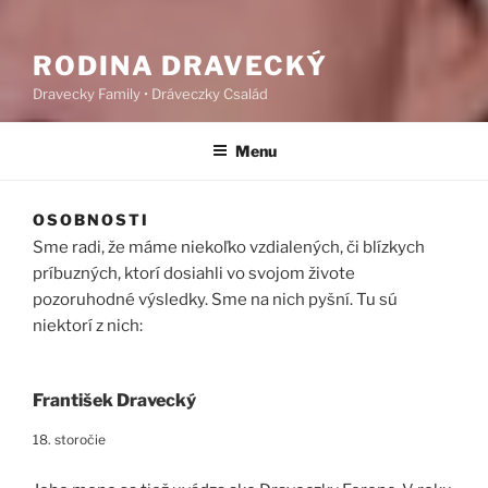
RODINA DRAVECKÝ
Dravecky Family • Dráveczky Család
Menu
OSOBNOSTI
Sme radi, že máme niekoľko vzdialených, či blízkych
príbuzných, ktorí dosiahli vo svojom živote
pozoruhodné výsledky. Sme na nich pyšní. Tu sú
niektorí z nich:
František Dravecký
18. storočie