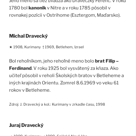
Jeho meno sa tiež uvádza ako Draveczky Ferenc. V roku
1780 bol
kanonik
v Nitre a v roku 1785 pôsobil v
rovnakej pozícii v Ostrihome (Esztergom, Maďarsko).
Michal Dravecký
★ 1908, Kurimany † 1969, Betlehem, Izrael
Bol rehoľníkom, jeho rehoľné meno bolo
brat Filip –
Ferdinand
. V roku 1925 bol vysvätený za kňaza. Ako
učiteľ pôsobil v reholi Školských bratov v Betleheme a
iných krajinách Orientu. Zomrel 8.6.1969 vo veku 61
rokov v Betleheme.
Zdroj: J. Dravecký a kol.: Kurimany v zrkadle času, 1998
Juraj Dravecký