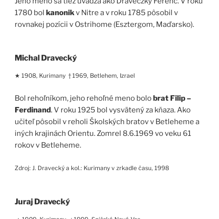
Jeho meno sa tiež uvádza ako Draveczky Ferenc. V roku
1780 bol
kanonik
v Nitre a v roku 1785 pôsobil v
rovnakej pozícii v Ostrihome (Esztergom, Maďarsko).
Michal Dravecký
★ 1908, Kurimany † 1969, Betlehem, Izrael
Bol rehoľníkom, jeho rehoľné meno bolo
brat Filip –
Ferdinand
. V roku 1925 bol vysvätený za kňaza. Ako
učiteľ pôsobil v reholi Školských bratov v Betleheme a
iných krajinách Orientu. Zomrel 8.6.1969 vo veku 61
rokov v Betleheme.
Zdroj: J. Dravecký a kol.: Kurimany v zrkadle času, 1998
Juraj Dravecký