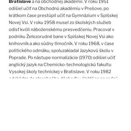
Bratislave
a na obchodnej akadémii. V roku 1951
odišiel učiť na Obchodnú akadémiu v Prešove, po
krátkom čase prestúpil učiť na Gymnázium v Spišskej
Novej Vsi. V roku 1958 musel zo školských služieb
odísť kvôli náboženskému presvedčeniu. Pracoval v
podniku Železorudné bane v Spišskej Novej Vsi ako
knihovník a ako súdny tlmočník. V roku 1968, v čase
politického odmäku, spoluzakladal Jazykovú školu v
Poprade. Po nástupe normalizácie (1970) odišiel učiť
anglický jazyk na Chemicko-technologickú fakultu
Vysokej školy technickej v Bratislave. V roku 1982
odchádza do starobného dôchodku. Vrátil sa na rodný
Spiš. Po roku 1989 pomáha vyučovať anglický jazyk na
viacerých školách, okrem iného aj v Kňazskom seminári
biskupa Jána Vojtaššáka v Spišskej Kapitule. Zomrel v
roku 1999 v Spišskej Novej Vsi.
Zdroj: J. Dravecký a kol.: Kurimany v zrkadle času, 1998