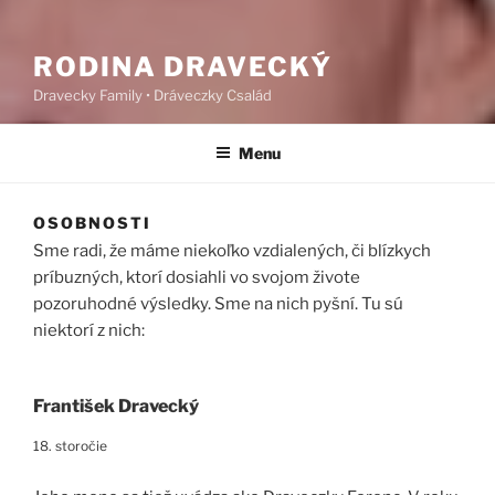
RODINA DRAVECKÝ
Dravecky Family • Dráveczky Család
Menu
OSOBNOSTI
Sme radi, že máme niekoľko vzdialených, či blízkych
príbuzných, ktorí dosiahli vo svojom živote
pozoruhodné výsledky. Sme na nich pyšní. Tu sú
niektorí z nich:
František Dravecký
18. storočie