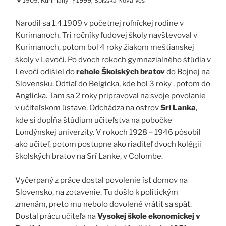
1909, Kurimany
1999, Spišská Nová Ves
★
†
Narodil sa 1.4.1909 v početnej roľníckej rodine v
Kurimanoch. Tri ročníky ľudovej školy navštevoval v
Kurimanoch, potom bol 4 roky žiakom meštianskej
školy v Levoči. Po dvoch rokoch gymnazialného štúdia v
Levoči odišiel do
rehole Školských bratov
do Bojnej na
Slovensku. Odtiaľ do Belgicka, kde bol 3 roky , potom do
Anglicka. Tam sa 2 roky pripravoval na svoje povolanie
v učiteľskom ústave. Odchádza na ostrov
Srí Lanka
,
kde si dopĺňa štúdium učiteľstva na pobočke
Londýnskej univerzity. V rokoch 1928 – 1946 pôsobil
ako učiteľ, potom postupne ako riaditeľ dvoch kolégii
školských bratov na Srí Lanke, v Colombe.
Vyčerpaný z práce dostal povolenie ísť domov na
Slovensko, na zotavenie. Tu došlo k politickým
zmenám, preto mu nebolo dovolené vrátiť sa späť.
Dostal prácu učiteľa na
Vysokej škole ekonomickej v