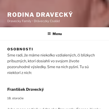
RODINA DRAVECKÝ
Dravecky Family • Dráveczky Család
Menu
OSOBNOSTI
Sme radi, že máme niekoľko vzdialených, či blízkych
príbuzných, ktorí dosiahli vo svojom živote
pozoruhodné výsledky. Sme na nich pyšní. Tu sú
niektorí z nich:
František Dravecký
18. storočie