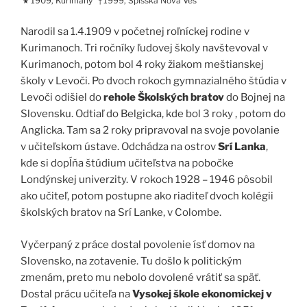
1909, Kurimany
1999, Spišská Nová Ves
★
†
Narodil sa 1.4.1909 v početnej roľníckej rodine v
Kurimanoch. Tri ročníky ľudovej školy navštevoval v
Kurimanoch, potom bol 4 roky žiakom meštianskej
školy v Levoči. Po dvoch rokoch gymnazialného štúdia v
Levoči odišiel do
rehole Školských bratov
do Bojnej na
Slovensku. Odtiaľ do Belgicka, kde bol 3 roky , potom do
Anglicka. Tam sa 2 roky pripravoval na svoje povolanie
v učiteľskom ústave. Odchádza na ostrov
Srí Lanka
,
kde si dopĺňa štúdium učiteľstva na pobočke
Londýnskej univerzity. V rokoch 1928 – 1946 pôsobil
ako učiteľ, potom postupne ako riaditeľ dvoch kolégii
školských bratov na Srí Lanke, v Colombe.
Vyčerpaný z práce dostal povolenie ísť domov na
Slovensko, na zotavenie. Tu došlo k politickým
zmenám, preto mu nebolo dovolené vrátiť sa späť.
Dostal prácu učiteľa na
Vysokej škole ekonomickej v