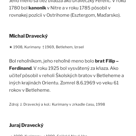
Jeho meno sa tiež uvádza ako Draveczky Ferenc. V roku
1780 bol
kanonik
v Nitre a v roku 1785 pôsobil v
rovnakej pozícii v Ostrihome (Esztergom, Maďarsko).
Michal Dravecký
★ 1908, Kurimany † 1969, Betlehem, Izrael
Bol rehoľníkom, jeho rehoľné meno bolo
brat Filip –
Ferdinand
. V roku 1925 bol vysvätený za kňaza. Ako
učiteľ pôsobil v reholi Školských bratov v Betleheme a
iných krajinách Orientu. Zomrel 8.6.1969 vo veku 61
rokov v Betleheme.
Zdroj: J. Dravecký a kol.: Kurimany v zrkadle času, 1998
Juraj Dravecký