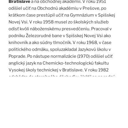
Bratislave
a na obchodnej akadémii. V roku 1951
odišiel učiť na Obchodnú akadémiu v Prešove, po
krátkom čase prestúpil učiť na Gymnázium v Spišskej
Novej Vsi. V roku 1958 musel zo školských služieb
odísť kvôli náboženskému presvedčeniu. Pracoval v
podniku Železorudné bane v Spišskej Novej Vsi ako
knihovník a ako súdny tlmočník. V roku 1968, v čase
politického odmäku, spoluzakladal Jazykovú školu v
Poprade. Po nástupe normalizácie (1970) odišiel učiť
anglický jazyk na Chemicko-technologickú fakultu
Vysokej školy technickej v Bratislave. V roku 1982
odchádza do starobného dôchodku. Vrátil sa na rodný
Spiš. Po roku 1989 pomáha vyučovať anglický jazyk na
viacerých školách, okrem iného aj v Kňazskom seminári
biskupa Jána Vojtaššáka v Spišskej Kapitule. Zomrel v
roku 1999 v Spišskej Novej Vsi.
Zdroj: J. Dravecký a kol.: Kurimany v zrkadle času, 1998