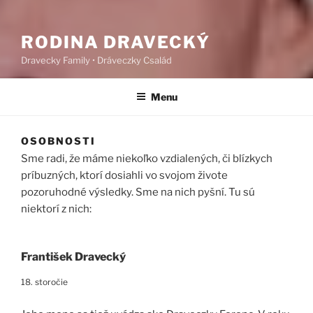
RODINA DRAVECKÝ
Dravecky Family • Dráveczky Család
Menu
OSOBNOSTI
Sme radi, že máme niekoľko vzdialených, či blízkych
príbuzných, ktorí dosiahli vo svojom živote
pozoruhodné výsledky. Sme na nich pyšní. Tu sú
niektorí z nich:
František Dravecký
18. storočie