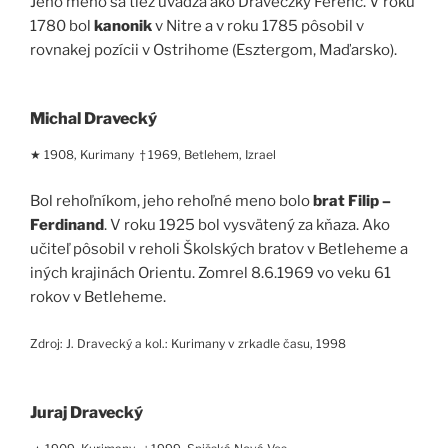
Jeho meno sa tiež uvádza ako Draveczky Ferenc. V roku
1780 bol
kanonik
v Nitre a v roku 1785 pôsobil v
rovnakej pozícii v Ostrihome (Esztergom, Maďarsko).
Michal Dravecký
★ 1908, Kurimany † 1969, Betlehem, Izrael
Bol rehoľníkom, jeho rehoľné meno bolo
brat Filip –
Ferdinand
. V roku 1925 bol vysvätený za kňaza. Ako
učiteľ pôsobil v reholi Školských bratov v Betleheme a
iných krajinách Orientu. Zomrel 8.6.1969 vo veku 61
rokov v Betleheme.
Zdroj: J. Dravecký a kol.: Kurimany v zrkadle času, 1998
Juraj Dravecký