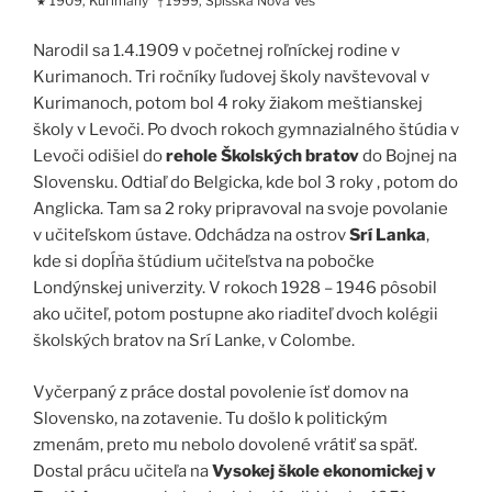
1909, Kurimany
1999, Spišská Nová Ves
★
†
Narodil sa 1.4.1909 v početnej roľníckej rodine v
Kurimanoch. Tri ročníky ľudovej školy navštevoval v
Kurimanoch, potom bol 4 roky žiakom meštianskej
školy v Levoči. Po dvoch rokoch gymnazialného štúdia v
Levoči odišiel do
rehole Školských bratov
do Bojnej na
Slovensku. Odtiaľ do Belgicka, kde bol 3 roky , potom do
Anglicka. Tam sa 2 roky pripravoval na svoje povolanie
v učiteľskom ústave. Odchádza na ostrov
Srí Lanka
,
kde si dopĺňa štúdium učiteľstva na pobočke
Londýnskej univerzity. V rokoch 1928 – 1946 pôsobil
ako učiteľ, potom postupne ako riaditeľ dvoch kolégii
školských bratov na Srí Lanke, v Colombe.
Vyčerpaný z práce dostal povolenie ísť domov na
Slovensko, na zotavenie. Tu došlo k politickým
zmenám, preto mu nebolo dovolené vrátiť sa späť.
Dostal prácu učiteľa na
Vysokej škole ekonomickej v