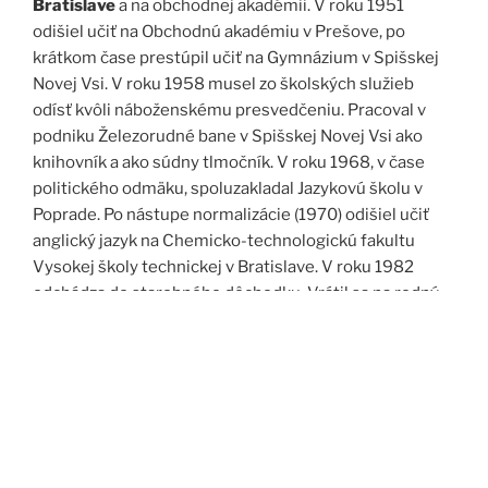
Bratislave
a na obchodnej akadémii. V roku 1951
odišiel učiť na Obchodnú akadémiu v Prešove, po
krátkom čase prestúpil učiť na Gymnázium v Spišskej
Novej Vsi. V roku 1958 musel zo školských služieb
odísť kvôli náboženskému presvedčeniu. Pracoval v
podniku Železorudné bane v Spišskej Novej Vsi ako
knihovník a ako súdny tlmočník. V roku 1968, v čase
politického odmäku, spoluzakladal Jazykovú školu v
Poprade. Po nástupe normalizácie (1970) odišiel učiť
anglický jazyk na Chemicko-technologickú fakultu
Vysokej školy technickej v Bratislave. V roku 1982
odchádza do starobného dôchodku. Vrátil sa na rodný
Spiš. Po roku 1989 pomáha vyučovať anglický jazyk na
viacerých školách, okrem iného aj v Kňazskom seminári
biskupa Jána Vojtaššáka v Spišskej Kapitule. Zomrel v
roku 1999 v Spišskej Novej Vsi.
Zdroj: J. Dravecký a kol.: Kurimany v zrkadle času, 1998