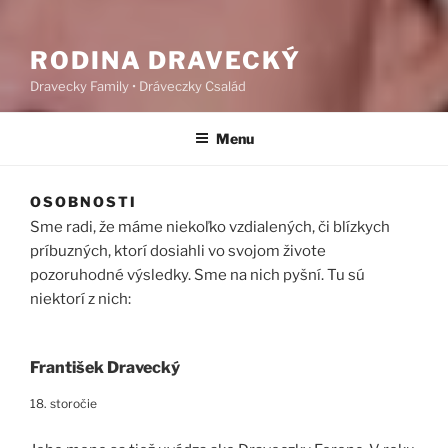
RODINA DRAVECKÝ
Dravecky Family • Dráveczky Család
Menu
OSOBNOSTI
Sme radi, že máme niekoľko vzdialených, či blízkych
príbuzných, ktorí dosiahli vo svojom živote
pozoruhodné výsledky. Sme na nich pyšní. Tu sú
niektorí z nich:
František Dravecký
18. storočie