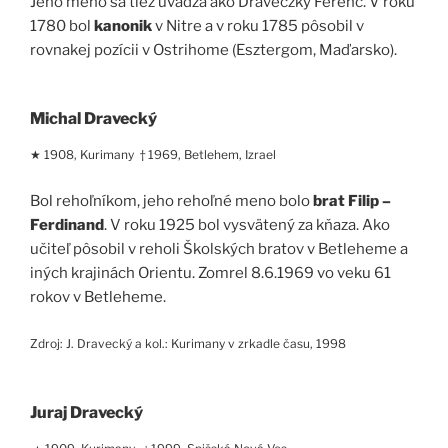
Jeho meno sa tiež uvádza ako Draveczky Ferenc. V roku
1780 bol
kanonik
v Nitre a v roku 1785 pôsobil v
rovnakej pozícii v Ostrihome (Esztergom, Maďarsko).
Michal Dravecký
★ 1908, Kurimany † 1969, Betlehem, Izrael
Bol rehoľníkom, jeho rehoľné meno bolo
brat Filip –
Ferdinand
. V roku 1925 bol vysvätený za kňaza. Ako
učiteľ pôsobil v reholi Školských bratov v Betleheme a
iných krajinách Orientu. Zomrel 8.6.1969 vo veku 61
rokov v Betleheme.
Zdroj: J. Dravecký a kol.: Kurimany v zrkadle času, 1998
Juraj Dravecký