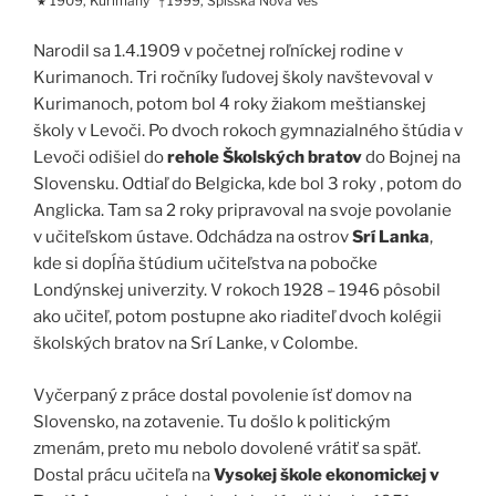
1909, Kurimany
1999, Spišská Nová Ves
★
†
Narodil sa 1.4.1909 v početnej roľníckej rodine v
Kurimanoch. Tri ročníky ľudovej školy navštevoval v
Kurimanoch, potom bol 4 roky žiakom meštianskej
školy v Levoči. Po dvoch rokoch gymnazialného štúdia v
Levoči odišiel do
rehole Školských bratov
do Bojnej na
Slovensku. Odtiaľ do Belgicka, kde bol 3 roky , potom do
Anglicka. Tam sa 2 roky pripravoval na svoje povolanie
v učiteľskom ústave. Odchádza na ostrov
Srí Lanka
,
kde si dopĺňa štúdium učiteľstva na pobočke
Londýnskej univerzity. V rokoch 1928 – 1946 pôsobil
ako učiteľ, potom postupne ako riaditeľ dvoch kolégii
školských bratov na Srí Lanke, v Colombe.
Vyčerpaný z práce dostal povolenie ísť domov na
Slovensko, na zotavenie. Tu došlo k politickým
zmenám, preto mu nebolo dovolené vrátiť sa späť.
Dostal prácu učiteľa na
Vysokej škole ekonomickej v