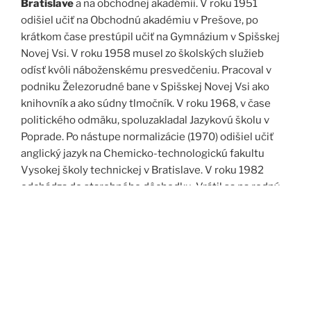
Bratislave
a na obchodnej akadémii. V roku 1951
odišiel učiť na Obchodnú akadémiu v Prešove, po
krátkom čase prestúpil učiť na Gymnázium v Spišskej
Novej Vsi. V roku 1958 musel zo školských služieb
odísť kvôli náboženskému presvedčeniu. Pracoval v
podniku Železorudné bane v Spišskej Novej Vsi ako
knihovník a ako súdny tlmočník. V roku 1968, v čase
politického odmäku, spoluzakladal Jazykovú školu v
Poprade. Po nástupe normalizácie (1970) odišiel učiť
anglický jazyk na Chemicko-technologickú fakultu
Vysokej školy technickej v Bratislave. V roku 1982
odchádza do starobného dôchodku. Vrátil sa na rodný
Spiš. Po roku 1989 pomáha vyučovať anglický jazyk na
viacerých školách, okrem iného aj v Kňazskom seminári
biskupa Jána Vojtaššáka v Spišskej Kapitule. Zomrel v
roku 1999 v Spišskej Novej Vsi.
Zdroj: J. Dravecký a kol.: Kurimany v zrkadle času, 1998