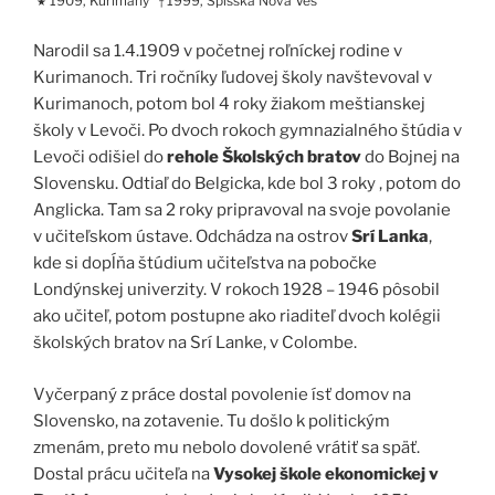
1909, Kurimany
1999, Spišská Nová Ves
★
†
Narodil sa 1.4.1909 v početnej roľníckej rodine v
Kurimanoch. Tri ročníky ľudovej školy navštevoval v
Kurimanoch, potom bol 4 roky žiakom meštianskej
školy v Levoči. Po dvoch rokoch gymnazialného štúdia v
Levoči odišiel do
rehole Školských bratov
do Bojnej na
Slovensku. Odtiaľ do Belgicka, kde bol 3 roky , potom do
Anglicka. Tam sa 2 roky pripravoval na svoje povolanie
v učiteľskom ústave. Odchádza na ostrov
Srí Lanka
,
kde si dopĺňa štúdium učiteľstva na pobočke
Londýnskej univerzity. V rokoch 1928 – 1946 pôsobil
ako učiteľ, potom postupne ako riaditeľ dvoch kolégii
školských bratov na Srí Lanke, v Colombe.
Vyčerpaný z práce dostal povolenie ísť domov na
Slovensko, na zotavenie. Tu došlo k politickým
zmenám, preto mu nebolo dovolené vrátiť sa späť.
Dostal prácu učiteľa na
Vysokej škole ekonomickej v