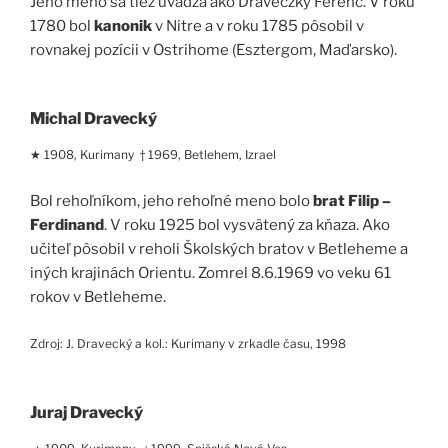
Jeho meno sa tiež uvádza ako Draveczky Ferenc. V roku
1780 bol
kanonik
v Nitre a v roku 1785 pôsobil v
rovnakej pozícii v Ostrihome (Esztergom, Maďarsko).
Michal Dravecký
★ 1908, Kurimany † 1969, Betlehem, Izrael
Bol rehoľníkom, jeho rehoľné meno bolo
brat Filip –
Ferdinand
. V roku 1925 bol vysvätený za kňaza. Ako
učiteľ pôsobil v reholi Školských bratov v Betleheme a
iných krajinách Orientu. Zomrel 8.6.1969 vo veku 61
rokov v Betleheme.
Zdroj: J. Dravecký a kol.: Kurimany v zrkadle času, 1998
Juraj Dravecký