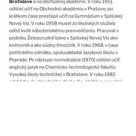
Bratislave
a na obchodnej akadémii. V roku 1951
odišiel učiť na Obchodnú akadémiu v Prešove, po
krátkom čase prestúpil učiť na Gymnázium v Spišskej
Novej Vsi. V roku 1958 musel zo školských služieb
odísť kvôli náboženskému presvedčeniu. Pracoval v
podniku Železorudné bane v Spišskej Novej Vsi ako
knihovník a ako súdny tlmočník. V roku 1968, v čase
politického odmäku, spoluzakladal Jazykovú školu v
Poprade. Po nástupe normalizácie (1970) odišiel učiť
anglický jazyk na Chemicko-technologickú fakultu
Vysokej školy technickej v Bratislave. V roku 1982
odchádza do starobného dôchodku. Vrátil sa na rodný
Spiš. Po roku 1989 pomáha vyučovať anglický jazyk na
viacerých školách, okrem iného aj v Kňazskom seminári
biskupa Jána Vojtaššáka v Spišskej Kapitule. Zomrel v
roku 1999 v Spišskej Novej Vsi.
Zdroj: J. Dravecký a kol.: Kurimany v zrkadle času, 1998