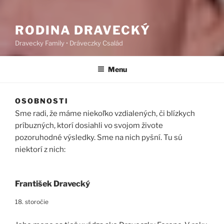
RODINA DRAVECKÝ
Dravecky Family • Dráveczky Család
Menu
OSOBNOSTI
Sme radi, že máme niekoľko vzdialených, či blízkych
príbuzných, ktorí dosiahli vo svojom živote
pozoruhodné výsledky. Sme na nich pyšní. Tu sú
niektorí z nich:
František Dravecký
18. storočie