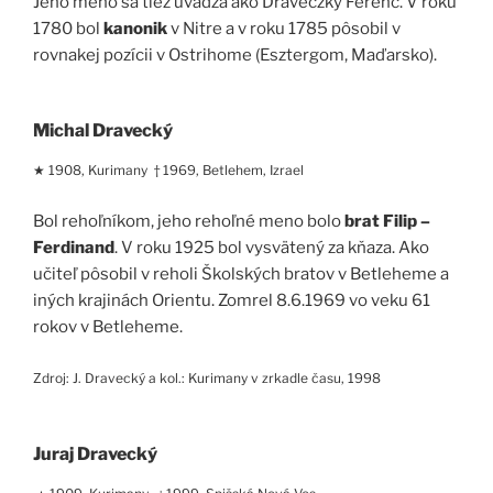
Jeho meno sa tiež uvádza ako Draveczky Ferenc. V roku
1780 bol
kanonik
v Nitre a v roku 1785 pôsobil v
rovnakej pozícii v Ostrihome (Esztergom, Maďarsko).
Michal Dravecký
★ 1908, Kurimany † 1969, Betlehem, Izrael
Bol rehoľníkom, jeho rehoľné meno bolo
brat Filip –
Ferdinand
. V roku 1925 bol vysvätený za kňaza. Ako
učiteľ pôsobil v reholi Školských bratov v Betleheme a
iných krajinách Orientu. Zomrel 8.6.1969 vo veku 61
rokov v Betleheme.
Zdroj: J. Dravecký a kol.: Kurimany v zrkadle času, 1998
Juraj Dravecký