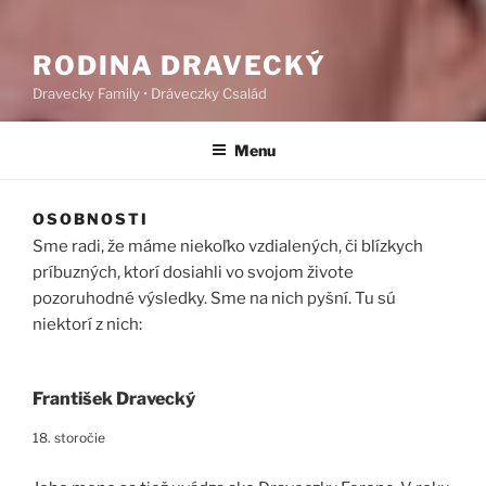
RODINA DRAVECKÝ
Dravecky Family • Dráveczky Család
Menu
OSOBNOSTI
Sme radi, že máme niekoľko vzdialených, či blízkych
príbuzných, ktorí dosiahli vo svojom živote
pozoruhodné výsledky. Sme na nich pyšní. Tu sú
niektorí z nich:
František Dravecký
18. storočie