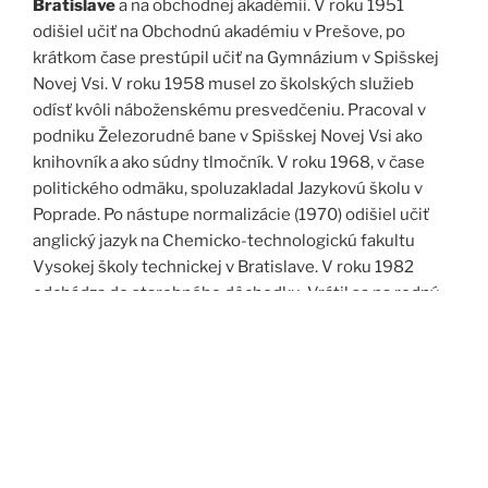
Bratislave
a na obchodnej akadémii. V roku 1951
odišiel učiť na Obchodnú akadémiu v Prešove, po
krátkom čase prestúpil učiť na Gymnázium v Spišskej
Novej Vsi. V roku 1958 musel zo školských služieb
odísť kvôli náboženskému presvedčeniu. Pracoval v
podniku Železorudné bane v Spišskej Novej Vsi ako
knihovník a ako súdny tlmočník. V roku 1968, v čase
politického odmäku, spoluzakladal Jazykovú školu v
Poprade. Po nástupe normalizácie (1970) odišiel učiť
anglický jazyk na Chemicko-technologickú fakultu
Vysokej školy technickej v Bratislave. V roku 1982
odchádza do starobného dôchodku. Vrátil sa na rodný
Spiš. Po roku 1989 pomáha vyučovať anglický jazyk na
viacerých školách, okrem iného aj v Kňazskom seminári
biskupa Jána Vojtaššáka v Spišskej Kapitule. Zomrel v
roku 1999 v Spišskej Novej Vsi.
Zdroj: J. Dravecký a kol.: Kurimany v zrkadle času, 1998