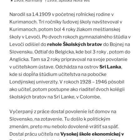
1909, Kurimany
1999, Spišská Nová Ves
★
†
Narodil sa 1.4.1909 v početnej roľníckej rodine v
Kurimanoch. Tri ročníky ľudovej školy navštevoval v
Kurimanoch, potom bol 4 roky žiakom meštianskej
školy v Levoči. Po dvoch rokoch gymnazialného štúdia v
Levoči odišiel do
rehole Školských bratov
do Bojnej na
Slovensku. Odtiaľ do Belgicka, kde bol 3 roky , potom do
Anglicka. Tam sa 2 roky pripravoval na svoje povolanie
v učiteľskom ústave. Odchádza na ostrov
Srí Lanka
,
kde si dopĺňa štúdium učiteľstva na pobočke
Londýnskej univerzity. V rokoch 1928 – 1946 pôsobil
ako učiteľ, potom postupne ako riaditeľ dvoch kolégii
školských bratov na Srí Lanke, v Colombe.
Vyčerpaný z práce dostal povolenie ísť domov na
Slovensko, na zotavenie. Tu došlo k politickým
zmenám, preto mu nebolo dovolené vrátiť sa späť.
Dostal prácu učiteľa na
Vysokej škole ekonomickej v