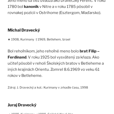
Jeho meno sa tiež uvádza ako Draveczky Ferenc. V roku
1780 bol
kanonik
v Nitre a v roku 1785 pôsobil v
rovnakej pozícii v Ostrihome (Esztergom, Maďarsko).
Michal Dravecký
★ 1908, Kurimany † 1969, Betlehem, Izrael
Bol rehoľníkom, jeho rehoľné meno bolo
brat Filip –
Ferdinand
. V roku 1925 bol vysvätený za kňaza. Ako
učiteľ pôsobil v reholi Školských bratov v Betleheme a
iných krajinách Orientu. Zomrel 8.6.1969 vo veku 61
rokov v Betleheme.
Zdroj: J. Dravecký a kol.: Kurimany v zrkadle času, 1998
Juraj Dravecký