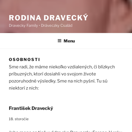
RODINA DRAVECKÝ
Dravecky Family • Dráveczky Család
Menu
OSOBNOSTI
Sme radi, že máme niekoľko vzdialených, či blízkych
príbuzných, ktorí dosiahli vo svojom živote
pozoruhodné výsledky. Sme na nich pyšní. Tu sú
niektorí z nich:
František Dravecký
18. storočie