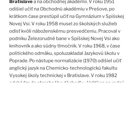
Bratislave
a na obchodnej akadémii. V roku 1951
odišiel učiť na Obchodnú akadémiu v Prešove, po
krátkom čase prestúpil učiť na Gymnázium v Spišskej
Novej Vsi. V roku 1958 musel zo školských služieb
odísť kvôli náboženskému presvedčeniu. Pracoval v
podniku Železorudné bane v Spišskej Novej Vsi ako
knihovník a ako súdny tlmočník. V roku 1968, v čase
politického odmäku, spoluzakladal Jazykovú školu v
Poprade. Po nástupe normalizácie (1970) odišiel učiť
anglický jazyk na Chemicko-technologickú fakultu
Vysokej školy technickej v Bratislave. V roku 1982
odchádza do starobného dôchodku. Vrátil sa na rodný
Spiš. Po roku 1989 pomáha vyučovať anglický jazyk na
viacerých školách, okrem iného aj v Kňazskom seminári
biskupa Jána Vojtaššáka v Spišskej Kapitule. Zomrel v
roku 1999 v Spišskej Novej Vsi.
Zdroj: J. Dravecký a kol.: Kurimany v zrkadle času, 1998