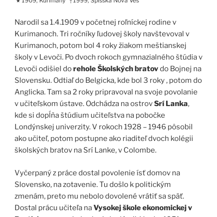
1909, Kurimany
1999, Spišská Nová Ves
★
†
Narodil sa 1.4.1909 v početnej roľníckej rodine v
Kurimanoch. Tri ročníky ľudovej školy navštevoval v
Kurimanoch, potom bol 4 roky žiakom meštianskej
školy v Levoči. Po dvoch rokoch gymnazialného štúdia v
Levoči odišiel do
rehole Školských bratov
do Bojnej na
Slovensku. Odtiaľ do Belgicka, kde bol 3 roky , potom do
Anglicka. Tam sa 2 roky pripravoval na svoje povolanie
v učiteľskom ústave. Odchádza na ostrov
Srí Lanka
,
kde si dopĺňa štúdium učiteľstva na pobočke
Londýnskej univerzity. V rokoch 1928 – 1946 pôsobil
ako učiteľ, potom postupne ako riaditeľ dvoch kolégii
školských bratov na Srí Lanke, v Colombe.
Vyčerpaný z práce dostal povolenie ísť domov na
Slovensko, na zotavenie. Tu došlo k politickým
zmenám, preto mu nebolo dovolené vrátiť sa späť.
Dostal prácu učiteľa na
Vysokej škole ekonomickej v