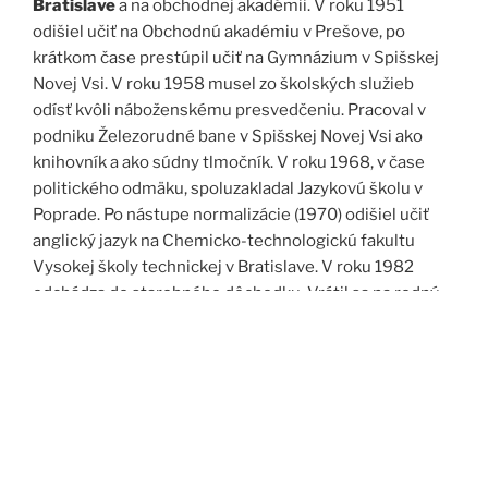
Bratislave
a na obchodnej akadémii. V roku 1951
odišiel učiť na Obchodnú akadémiu v Prešove, po
krátkom čase prestúpil učiť na Gymnázium v Spišskej
Novej Vsi. V roku 1958 musel zo školských služieb
odísť kvôli náboženskému presvedčeniu. Pracoval v
podniku Železorudné bane v Spišskej Novej Vsi ako
knihovník a ako súdny tlmočník. V roku 1968, v čase
politického odmäku, spoluzakladal Jazykovú školu v
Poprade. Po nástupe normalizácie (1970) odišiel učiť
anglický jazyk na Chemicko-technologickú fakultu
Vysokej školy technickej v Bratislave. V roku 1982
odchádza do starobného dôchodku. Vrátil sa na rodný
Spiš. Po roku 1989 pomáha vyučovať anglický jazyk na
viacerých školách, okrem iného aj v Kňazskom seminári
biskupa Jána Vojtaššáka v Spišskej Kapitule. Zomrel v
roku 1999 v Spišskej Novej Vsi.
Zdroj: J. Dravecký a kol.: Kurimany v zrkadle času, 1998