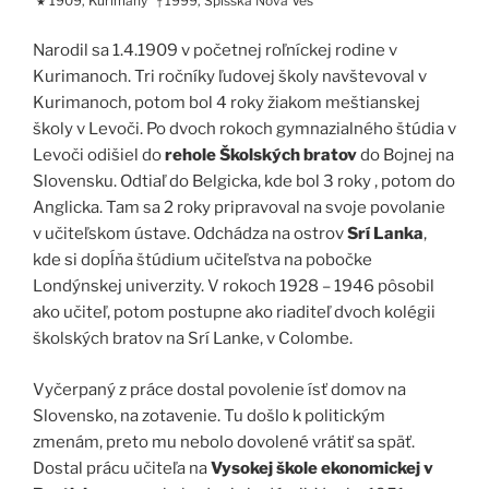
1909, Kurimany
1999, Spišská Nová Ves
★
†
Narodil sa 1.4.1909 v početnej roľníckej rodine v
Kurimanoch. Tri ročníky ľudovej školy navštevoval v
Kurimanoch, potom bol 4 roky žiakom meštianskej
školy v Levoči. Po dvoch rokoch gymnazialného štúdia v
Levoči odišiel do
rehole Školských bratov
do Bojnej na
Slovensku. Odtiaľ do Belgicka, kde bol 3 roky , potom do
Anglicka. Tam sa 2 roky pripravoval na svoje povolanie
v učiteľskom ústave. Odchádza na ostrov
Srí Lanka
,
kde si dopĺňa štúdium učiteľstva na pobočke
Londýnskej univerzity. V rokoch 1928 – 1946 pôsobil
ako učiteľ, potom postupne ako riaditeľ dvoch kolégii
školských bratov na Srí Lanke, v Colombe.
Vyčerpaný z práce dostal povolenie ísť domov na
Slovensko, na zotavenie. Tu došlo k politickým
zmenám, preto mu nebolo dovolené vrátiť sa späť.
Dostal prácu učiteľa na
Vysokej škole ekonomickej v