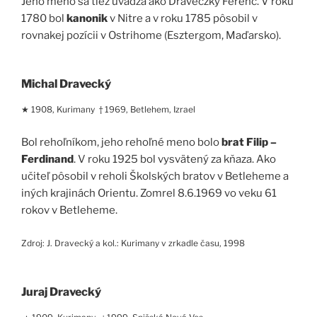
Jeho meno sa tiež uvádza ako Draveczky Ferenc. V roku
1780 bol
kanonik
v Nitre a v roku 1785 pôsobil v
rovnakej pozícii v Ostrihome (Esztergom, Maďarsko).
Michal Dravecký
★ 1908, Kurimany † 1969, Betlehem, Izrael
Bol rehoľníkom, jeho rehoľné meno bolo
brat Filip –
Ferdinand
. V roku 1925 bol vysvätený za kňaza. Ako
učiteľ pôsobil v reholi Školských bratov v Betleheme a
iných krajinách Orientu. Zomrel 8.6.1969 vo veku 61
rokov v Betleheme.
Zdroj: J. Dravecký a kol.: Kurimany v zrkadle času, 1998
Juraj Dravecký