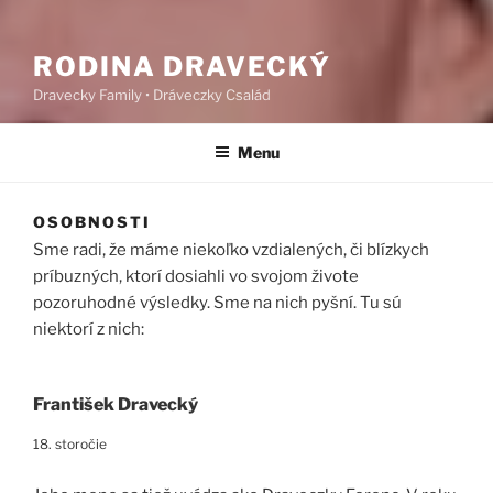
RODINA DRAVECKÝ
Dravecky Family • Dráveczky Család
Menu
OSOBNOSTI
Sme radi, že máme niekoľko vzdialených, či blízkych
príbuzných, ktorí dosiahli vo svojom živote
pozoruhodné výsledky. Sme na nich pyšní. Tu sú
niektorí z nich:
František Dravecký
18. storočie