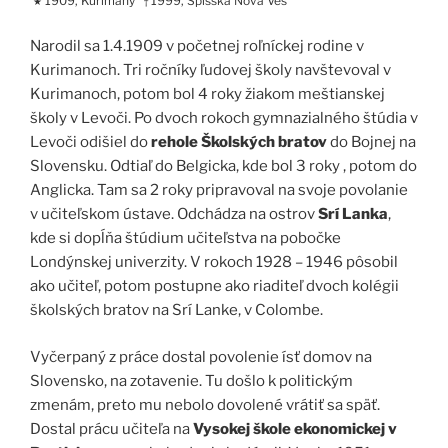
1909, Kurimany
1999, Spišská Nová Ves
★
†
Narodil sa 1.4.1909 v početnej roľníckej rodine v
Kurimanoch. Tri ročníky ľudovej školy navštevoval v
Kurimanoch, potom bol 4 roky žiakom meštianskej
školy v Levoči. Po dvoch rokoch gymnazialného štúdia v
Levoči odišiel do
rehole Školských bratov
do Bojnej na
Slovensku. Odtiaľ do Belgicka, kde bol 3 roky , potom do
Anglicka. Tam sa 2 roky pripravoval na svoje povolanie
v učiteľskom ústave. Odchádza na ostrov
Srí Lanka
,
kde si dopĺňa štúdium učiteľstva na pobočke
Londýnskej univerzity. V rokoch 1928 – 1946 pôsobil
ako učiteľ, potom postupne ako riaditeľ dvoch kolégii
školských bratov na Srí Lanke, v Colombe.
Vyčerpaný z práce dostal povolenie ísť domov na
Slovensko, na zotavenie. Tu došlo k politickým
zmenám, preto mu nebolo dovolené vrátiť sa späť.
Dostal prácu učiteľa na
Vysokej škole ekonomickej v