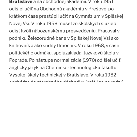
Bratislave
a na obchodnej akadémii. V roku 1951
odišiel učiť na Obchodnú akadémiu v Prešove, po
krátkom čase prestúpil učiť na Gymnázium v Spišskej
Novej Vsi. V roku 1958 musel zo školských služieb
odísť kvôli náboženskému presvedčeniu. Pracoval v
podniku Železorudné bane v Spišskej Novej Vsi ako
knihovník a ako súdny tlmočník. V roku 1968, v čase
politického odmäku, spoluzakladal Jazykovú školu v
Poprade. Po nástupe normalizácie (1970) odišiel učiť
anglický jazyk na Chemicko-technologickú fakultu
Vysokej školy technickej v Bratislave. V roku 1982
odchádza do starobného dôchodku. Vrátil sa na rodný
Spiš. Po roku 1989 pomáha vyučovať anglický jazyk na
viacerých školách, okrem iného aj v Kňazskom seminári
biskupa Jána Vojtaššáka v Spišskej Kapitule. Zomrel v
roku 1999 v Spišskej Novej Vsi.
Zdroj: J. Dravecký a kol.: Kurimany v zrkadle času, 1998