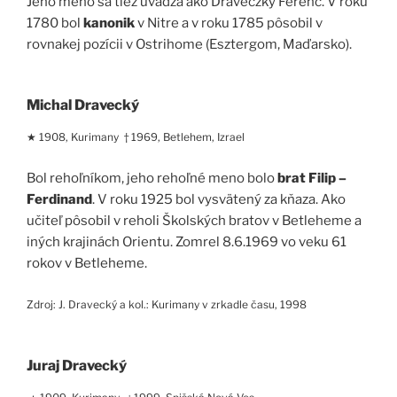
Jeho meno sa tiež uvádza ako Draveczky Ferenc. V roku
1780 bol
kanonik
v Nitre a v roku 1785 pôsobil v
rovnakej pozícii v Ostrihome (Esztergom, Maďarsko).
Michal Dravecký
★ 1908, Kurimany † 1969, Betlehem, Izrael
Bol rehoľníkom, jeho rehoľné meno bolo
brat Filip –
Ferdinand
. V roku 1925 bol vysvätený za kňaza. Ako
učiteľ pôsobil v reholi Školských bratov v Betleheme a
iných krajinách Orientu. Zomrel 8.6.1969 vo veku 61
rokov v Betleheme.
Zdroj: J. Dravecký a kol.: Kurimany v zrkadle času, 1998
Juraj Dravecký