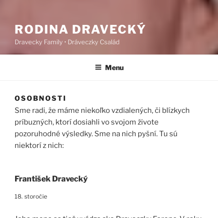
RODINA DRAVECKÝ
Dravecky Family • Dráveczky Család
Menu
OSOBNOSTI
Sme radi, že máme niekoľko vzdialených, či blízkych
príbuzných, ktorí dosiahli vo svojom živote
pozoruhodné výsledky. Sme na nich pyšní. Tu sú
niektorí z nich:
František Dravecký
18. storočie