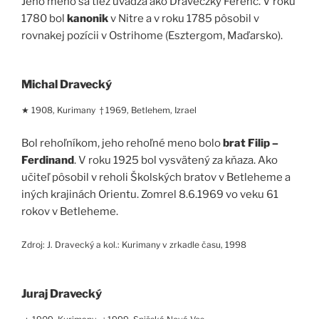
Jeho meno sa tiež uvádza ako Draveczky Ferenc. V roku
1780 bol
kanonik
v Nitre a v roku 1785 pôsobil v
rovnakej pozícii v Ostrihome (Esztergom, Maďarsko).
Michal Dravecký
★ 1908, Kurimany † 1969, Betlehem, Izrael
Bol rehoľníkom, jeho rehoľné meno bolo
brat Filip –
Ferdinand
. V roku 1925 bol vysvätený za kňaza. Ako
učiteľ pôsobil v reholi Školských bratov v Betleheme a
iných krajinách Orientu. Zomrel 8.6.1969 vo veku 61
rokov v Betleheme.
Zdroj: J. Dravecký a kol.: Kurimany v zrkadle času, 1998
Juraj Dravecký