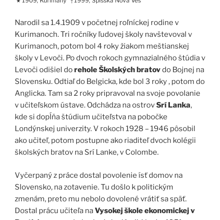
1909, Kurimany
1999, Spišská Nová Ves
★
†
Narodil sa 1.4.1909 v početnej roľníckej rodine v
Kurimanoch. Tri ročníky ľudovej školy navštevoval v
Kurimanoch, potom bol 4 roky žiakom meštianskej
školy v Levoči. Po dvoch rokoch gymnazialného štúdia v
Levoči odišiel do
rehole Školských bratov
do Bojnej na
Slovensku. Odtiaľ do Belgicka, kde bol 3 roky , potom do
Anglicka. Tam sa 2 roky pripravoval na svoje povolanie
v učiteľskom ústave. Odchádza na ostrov
Srí Lanka
,
kde si dopĺňa štúdium učiteľstva na pobočke
Londýnskej univerzity. V rokoch 1928 – 1946 pôsobil
ako učiteľ, potom postupne ako riaditeľ dvoch kolégii
školských bratov na Srí Lanke, v Colombe.
Vyčerpaný z práce dostal povolenie ísť domov na
Slovensko, na zotavenie. Tu došlo k politickým
zmenám, preto mu nebolo dovolené vrátiť sa späť.
Dostal prácu učiteľa na
Vysokej škole ekonomickej v