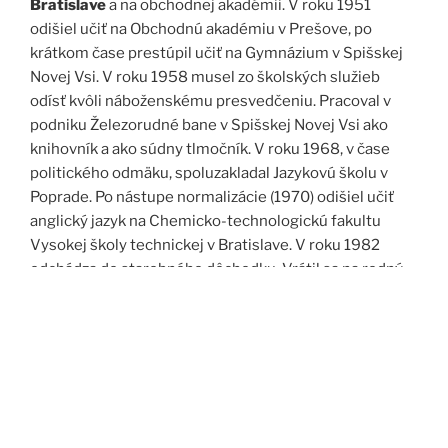
Bratislave
a na obchodnej akadémii. V roku 1951
odišiel učiť na Obchodnú akadémiu v Prešove, po
krátkom čase prestúpil učiť na Gymnázium v Spišskej
Novej Vsi. V roku 1958 musel zo školských služieb
odísť kvôli náboženskému presvedčeniu. Pracoval v
podniku Železorudné bane v Spišskej Novej Vsi ako
knihovník a ako súdny tlmočník. V roku 1968, v čase
politického odmäku, spoluzakladal Jazykovú školu v
Poprade. Po nástupe normalizácie (1970) odišiel učiť
anglický jazyk na Chemicko-technologickú fakultu
Vysokej školy technickej v Bratislave. V roku 1982
odchádza do starobného dôchodku. Vrátil sa na rodný
Spiš. Po roku 1989 pomáha vyučovať anglický jazyk na
viacerých školách, okrem iného aj v Kňazskom seminári
biskupa Jána Vojtaššáka v Spišskej Kapitule. Zomrel v
roku 1999 v Spišskej Novej Vsi.
Zdroj: J. Dravecký a kol.: Kurimany v zrkadle času, 1998