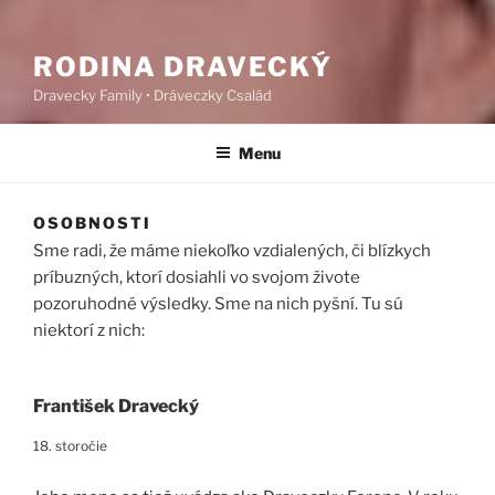
RODINA DRAVECKÝ
Dravecky Family • Dráveczky Család
Menu
OSOBNOSTI
Sme radi, že máme niekoľko vzdialených, či blízkych
príbuzných, ktorí dosiahli vo svojom živote
pozoruhodné výsledky. Sme na nich pyšní. Tu sú
niektorí z nich:
František Dravecký
18. storočie