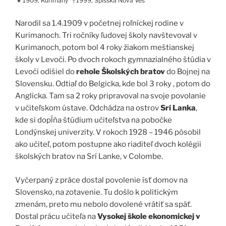
1909, Kurimany
1999, Spišská Nová Ves
★
†
Narodil sa 1.4.1909 v početnej roľníckej rodine v
Kurimanoch. Tri ročníky ľudovej školy navštevoval v
Kurimanoch, potom bol 4 roky žiakom meštianskej
školy v Levoči. Po dvoch rokoch gymnazialného štúdia v
Levoči odišiel do
rehole Školských bratov
do Bojnej na
Slovensku. Odtiaľ do Belgicka, kde bol 3 roky , potom do
Anglicka. Tam sa 2 roky pripravoval na svoje povolanie
v učiteľskom ústave. Odchádza na ostrov
Srí Lanka
,
kde si dopĺňa štúdium učiteľstva na pobočke
Londýnskej univerzity. V rokoch 1928 – 1946 pôsobil
ako učiteľ, potom postupne ako riaditeľ dvoch kolégii
školských bratov na Srí Lanke, v Colombe.
Vyčerpaný z práce dostal povolenie ísť domov na
Slovensko, na zotavenie. Tu došlo k politickým
zmenám, preto mu nebolo dovolené vrátiť sa späť.
Dostal prácu učiteľa na
Vysokej škole ekonomickej v