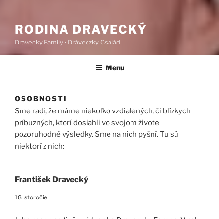
RODINA DRAVECKÝ
Dravecky Family • Dráveczky Család
Menu
OSOBNOSTI
Sme radi, že máme niekoľko vzdialených, či blízkych
príbuzných, ktorí dosiahli vo svojom živote
pozoruhodné výsledky. Sme na nich pyšní. Tu sú
niektorí z nich:
František Dravecký
18. storočie