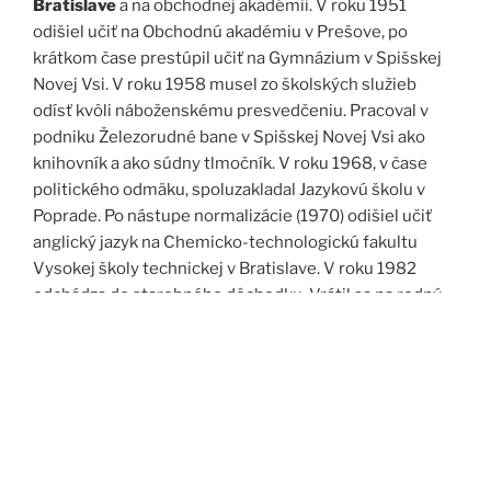
Bratislave
a na obchodnej akadémii. V roku 1951
odišiel učiť na Obchodnú akadémiu v Prešove, po
krátkom čase prestúpil učiť na Gymnázium v Spišskej
Novej Vsi. V roku 1958 musel zo školských služieb
odísť kvôli náboženskému presvedčeniu. Pracoval v
podniku Železorudné bane v Spišskej Novej Vsi ako
knihovník a ako súdny tlmočník. V roku 1968, v čase
politického odmäku, spoluzakladal Jazykovú školu v
Poprade. Po nástupe normalizácie (1970) odišiel učiť
anglický jazyk na Chemicko-technologickú fakultu
Vysokej školy technickej v Bratislave. V roku 1982
odchádza do starobného dôchodku. Vrátil sa na rodný
Spiš. Po roku 1989 pomáha vyučovať anglický jazyk na
viacerých školách, okrem iného aj v Kňazskom seminári
biskupa Jána Vojtaššáka v Spišskej Kapitule. Zomrel v
roku 1999 v Spišskej Novej Vsi.
Zdroj: J. Dravecký a kol.: Kurimany v zrkadle času, 1998