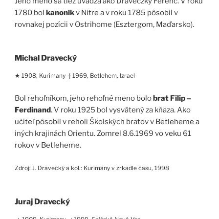
Jeho meno sa tiež uvádza ako Draveczky Ferenc. V roku
1780 bol
kanonik
v Nitre a v roku 1785 pôsobil v
rovnakej pozícii v Ostrihome (Esztergom, Maďarsko).
Michal Dravecký
★ 1908, Kurimany † 1969, Betlehem, Izrael
Bol rehoľníkom, jeho rehoľné meno bolo
brat Filip –
Ferdinand
. V roku 1925 bol vysvätený za kňaza. Ako
učiteľ pôsobil v reholi Školských bratov v Betleheme a
iných krajinách Orientu. Zomrel 8.6.1969 vo veku 61
rokov v Betleheme.
Zdroj: J. Dravecký a kol.: Kurimany v zrkadle času, 1998
Juraj Dravecký