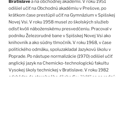
Bratislave
a na obchodnej akadémii. V roku 1951
odišiel učiť na Obchodnú akadémiu v Prešove, po
krátkom čase prestúpil učiť na Gymnázium v Spišskej
Novej Vsi. V roku 1958 musel zo školských služieb
odísť kvôli náboženskému presvedčeniu. Pracoval v
podniku Železorudné bane v Spišskej Novej Vsi ako
knihovník a ako súdny tlmočník. V roku 1968, v čase
politického odmäku, spoluzakladal Jazykovú školu v
Poprade. Po nástupe normalizácie (1970) odišiel učiť
anglický jazyk na Chemicko-technologickú fakultu
Vysokej školy technickej v Bratislave. V roku 1982
odchádza do starobného dôchodku. Vrátil sa na rodný
Spiš. Po roku 1989 pomáha vyučovať anglický jazyk na
viacerých školách, okrem iného aj v Kňazskom seminári
biskupa Jána Vojtaššáka v Spišskej Kapitule. Zomrel v
roku 1999 v Spišskej Novej Vsi.
Zdroj: J. Dravecký a kol.: Kurimany v zrkadle času, 1998