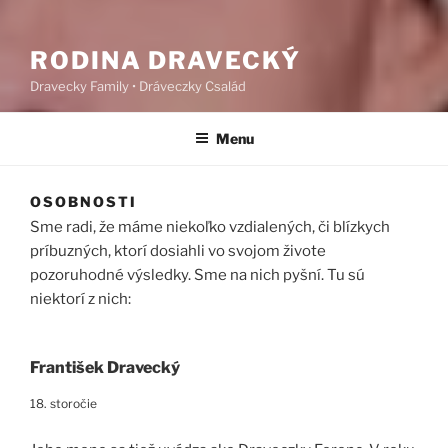
RODINA DRAVECKÝ
Dravecky Family • Dráveczky Család
Menu
OSOBNOSTI
Sme radi, že máme niekoľko vzdialených, či blízkych
príbuzných, ktorí dosiahli vo svojom živote
pozoruhodné výsledky. Sme na nich pyšní. Tu sú
niektorí z nich:
František Dravecký
18. storočie