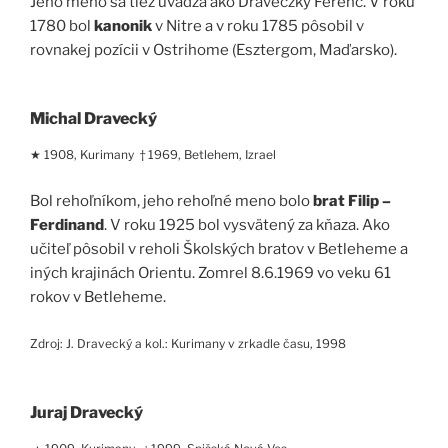
Jeho meno sa tiež uvádza ako Draveczky Ferenc. V roku
1780 bol
kanonik
v Nitre a v roku 1785 pôsobil v
rovnakej pozícii v Ostrihome (Esztergom, Maďarsko).
Michal Dravecký
★ 1908, Kurimany † 1969, Betlehem, Izrael
Bol rehoľníkom, jeho rehoľné meno bolo
brat Filip –
Ferdinand
. V roku 1925 bol vysvätený za kňaza. Ako
učiteľ pôsobil v reholi Školských bratov v Betleheme a
iných krajinách Orientu. Zomrel 8.6.1969 vo veku 61
rokov v Betleheme.
Zdroj: J. Dravecký a kol.: Kurimany v zrkadle času, 1998
Juraj Dravecký