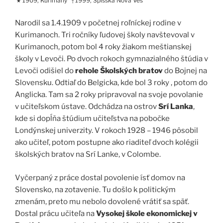
1909, Kurimany
1999, Spišská Nová Ves
★
†
Narodil sa 1.4.1909 v početnej roľníckej rodine v
Kurimanoch. Tri ročníky ľudovej školy navštevoval v
Kurimanoch, potom bol 4 roky žiakom meštianskej
školy v Levoči. Po dvoch rokoch gymnazialného štúdia v
Levoči odišiel do
rehole Školských bratov
do Bojnej na
Slovensku. Odtiaľ do Belgicka, kde bol 3 roky , potom do
Anglicka. Tam sa 2 roky pripravoval na svoje povolanie
v učiteľskom ústave. Odchádza na ostrov
Srí Lanka
,
kde si dopĺňa štúdium učiteľstva na pobočke
Londýnskej univerzity. V rokoch 1928 – 1946 pôsobil
ako učiteľ, potom postupne ako riaditeľ dvoch kolégii
školských bratov na Srí Lanke, v Colombe.
Vyčerpaný z práce dostal povolenie ísť domov na
Slovensko, na zotavenie. Tu došlo k politickým
zmenám, preto mu nebolo dovolené vrátiť sa späť.
Dostal prácu učiteľa na
Vysokej škole ekonomickej v