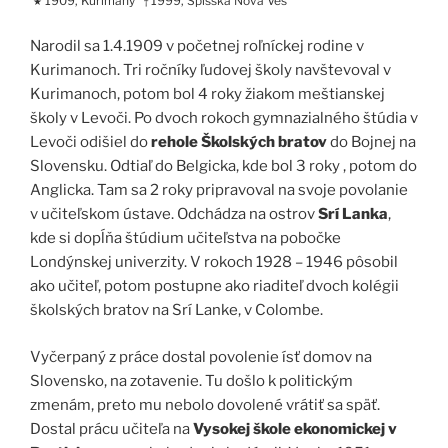
1909, Kurimany
1999, Spišská Nová Ves
★
†
Narodil sa 1.4.1909 v početnej roľníckej rodine v
Kurimanoch. Tri ročníky ľudovej školy navštevoval v
Kurimanoch, potom bol 4 roky žiakom meštianskej
školy v Levoči. Po dvoch rokoch gymnazialného štúdia v
Levoči odišiel do
rehole Školských bratov
do Bojnej na
Slovensku. Odtiaľ do Belgicka, kde bol 3 roky , potom do
Anglicka. Tam sa 2 roky pripravoval na svoje povolanie
v učiteľskom ústave. Odchádza na ostrov
Srí Lanka
,
kde si dopĺňa štúdium učiteľstva na pobočke
Londýnskej univerzity. V rokoch 1928 – 1946 pôsobil
ako učiteľ, potom postupne ako riaditeľ dvoch kolégii
školských bratov na Srí Lanke, v Colombe.
Vyčerpaný z práce dostal povolenie ísť domov na
Slovensko, na zotavenie. Tu došlo k politickým
zmenám, preto mu nebolo dovolené vrátiť sa späť.
Dostal prácu učiteľa na
Vysokej škole ekonomickej v