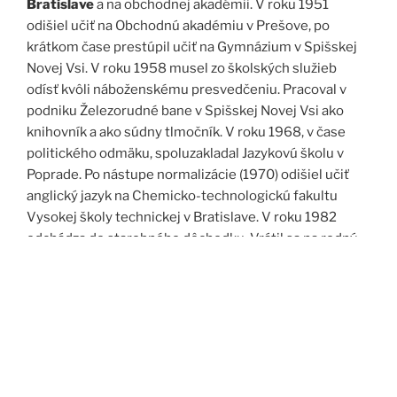
Bratislave
a na obchodnej akadémii. V roku 1951
odišiel učiť na Obchodnú akadémiu v Prešove, po
krátkom čase prestúpil učiť na Gymnázium v Spišskej
Novej Vsi. V roku 1958 musel zo školských služieb
odísť kvôli náboženskému presvedčeniu. Pracoval v
podniku Železorudné bane v Spišskej Novej Vsi ako
knihovník a ako súdny tlmočník. V roku 1968, v čase
politického odmäku, spoluzakladal Jazykovú školu v
Poprade. Po nástupe normalizácie (1970) odišiel učiť
anglický jazyk na Chemicko-technologickú fakultu
Vysokej školy technickej v Bratislave. V roku 1982
odchádza do starobného dôchodku. Vrátil sa na rodný
Spiš. Po roku 1989 pomáha vyučovať anglický jazyk na
viacerých školách, okrem iného aj v Kňazskom seminári
biskupa Jána Vojtaššáka v Spišskej Kapitule. Zomrel v
roku 1999 v Spišskej Novej Vsi.
Zdroj: J. Dravecký a kol.: Kurimany v zrkadle času, 1998