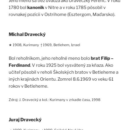
Jeho meno sa tiež uvádza ako Draveczky Ferenc. V roku
1780 bol
kanonik
v Nitre a v roku 1785 pôsobil v
rovnakej pozícii v Ostrihome (Esztergom, Maďarsko).
Michal Dravecký
★ 1908, Kurimany † 1969, Betlehem, Izrael
Bol rehoľníkom, jeho rehoľné meno bolo
brat Filip –
Ferdinand
. V roku 1925 bol vysvätený za kňaza. Ako
učiteľ pôsobil v reholi Školských bratov v Betleheme a
iných krajinách Orientu. Zomrel 8.6.1969 vo veku 61
rokov v Betleheme.
Zdroj: J. Dravecký a kol.: Kurimany v zrkadle času, 1998
Juraj Dravecký