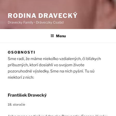
RODINA DRAVECKÝ
Dravecky Family • Dráveczky Család
Menu
OSOBNOSTI
Sme radi, že máme niekoľko vzdialených, či blízkych
príbuzných, ktorí dosiahli vo svojom živote
pozoruhodné výsledky. Sme na nich pyšní. Tu sú
niektorí z nich:
František Dravecký
18. storočie