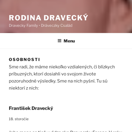
RODINA DRAVECKÝ
Dravecky Family • Dráveczky Család
Menu
OSOBNOSTI
Sme radi, že máme niekoľko vzdialených, či blízkych
príbuzných, ktorí dosiahli vo svojom živote
pozoruhodné výsledky. Sme na nich pyšní. Tu sú
niektorí z nich:
František Dravecký
18. storočie