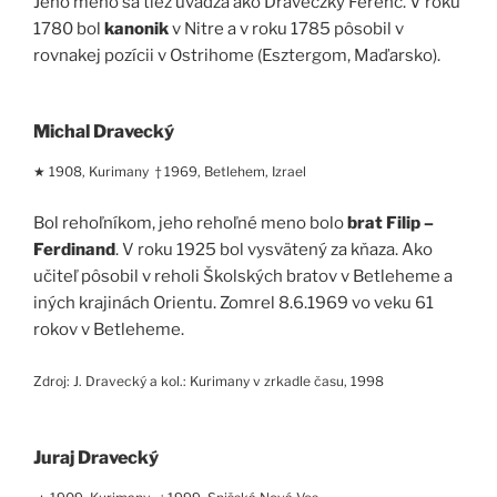
Jeho meno sa tiež uvádza ako Draveczky Ferenc. V roku
1780 bol
kanonik
v Nitre a v roku 1785 pôsobil v
rovnakej pozícii v Ostrihome (Esztergom, Maďarsko).
Michal Dravecký
★ 1908, Kurimany † 1969, Betlehem, Izrael
Bol rehoľníkom, jeho rehoľné meno bolo
brat Filip –
Ferdinand
. V roku 1925 bol vysvätený za kňaza. Ako
učiteľ pôsobil v reholi Školských bratov v Betleheme a
iných krajinách Orientu. Zomrel 8.6.1969 vo veku 61
rokov v Betleheme.
Zdroj: J. Dravecký a kol.: Kurimany v zrkadle času, 1998
Juraj Dravecký