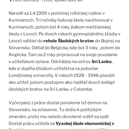
1909, Kurimany
1999, Spišská Nová Ves
★
†
Narodil sa 1.4.1909 v početnej roľníckej rodine v
Kurimanoch. Tri ročníky ľudovej školy navštevoval v
Kurimanoch, potom bol 4 roky žiakom meštianskej
školy v Levoči. Po dvoch rokoch gymnazialného štúdia v
Levoči odišiel do
rehole Školských bratov
do Bojnej na
Slovensku. Odtiaľ do Belgicka, kde bol 3 roky , potom do
Anglicka. Tam sa 2 roky pripravoval na svoje povolanie
v učiteľskom ústave. Odchádza na ostrov
Srí Lanka
,
kde si dopĺňa štúdium učiteľstva na pobočke
Londýnskej univerzity. V rokoch 1928 – 1946 pôsobil
ako učiteľ, potom postupne ako riaditeľ dvoch kolégii
školských bratov na Srí Lanke, v Colombe.
Vyčerpaný z práce dostal povolenie ísť domov na
Slovensko, na zotavenie. Tu došlo k politickým
zmenám, preto mu nebolo dovolené vrátiť sa späť.
Dostal prácu učiteľa na
Vysokej škole ekonomickej v