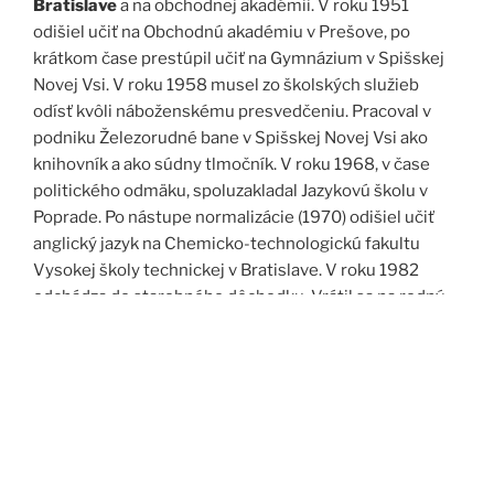
Bratislave
a na obchodnej akadémii. V roku 1951
odišiel učiť na Obchodnú akadémiu v Prešove, po
krátkom čase prestúpil učiť na Gymnázium v Spišskej
Novej Vsi. V roku 1958 musel zo školských služieb
odísť kvôli náboženskému presvedčeniu. Pracoval v
podniku Železorudné bane v Spišskej Novej Vsi ako
knihovník a ako súdny tlmočník. V roku 1968, v čase
politického odmäku, spoluzakladal Jazykovú školu v
Poprade. Po nástupe normalizácie (1970) odišiel učiť
anglický jazyk na Chemicko-technologickú fakultu
Vysokej školy technickej v Bratislave. V roku 1982
odchádza do starobného dôchodku. Vrátil sa na rodný
Spiš. Po roku 1989 pomáha vyučovať anglický jazyk na
viacerých školách, okrem iného aj v Kňazskom seminári
biskupa Jána Vojtaššáka v Spišskej Kapitule. Zomrel v
roku 1999 v Spišskej Novej Vsi.
Zdroj: J. Dravecký a kol.: Kurimany v zrkadle času, 1998