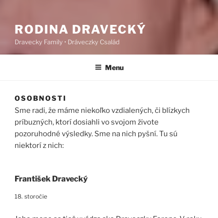
RODINA DRAVECKÝ
Dravecky Family • Dráveczky Család
Menu
OSOBNOSTI
Sme radi, že máme niekoľko vzdialených, či blízkych
príbuzných, ktorí dosiahli vo svojom živote
pozoruhodné výsledky. Sme na nich pyšní. Tu sú
niektorí z nich:
František Dravecký
18. storočie