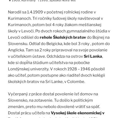
1909, Kurimany
1999, Spišská Nová Ves
★
†
Narodil sa 1.4.1909 v početnej roľníckej rodine v
Kurimanoch. Tri ročníky ľudovej školy navštevoval v
Kurimanoch, potom bol 4 roky žiakom meštianskej
školy v Levoči. Po dvoch rokoch gymnazialného štúdia v
Levoči odišiel do
rehole Školských bratov
do Bojnej na
Slovensku. Odtiaľ do Belgicka, kde bol 3 roky , potom do
Anglicka. Tam sa 2 roky pripravoval na svoje povolanie
v učiteľskom ústave. Odchádza na ostrov
Srí Lanka
,
kde si dopĺňa štúdium učiteľstva na pobočke
Londýnskej univerzity. V rokoch 1928 – 1946 pôsobil
ako učiteľ, potom postupne ako riaditeľ dvoch kolégii
školských bratov na Srí Lanke, v Colombe.
Vyčerpaný z práce dostal povolenie ísť domov na
Slovensko, na zotavenie. Tu došlo k politickým
zmenám, preto mu nebolo dovolené vrátiť sa späť.
Dostal prácu učiteľa na
Vysokej škole ekonomickej v