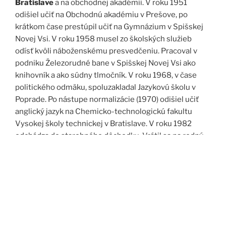
Bratislave
a na obchodnej akadémii. V roku 1951
odišiel učiť na Obchodnú akadémiu v Prešove, po
krátkom čase prestúpil učiť na Gymnázium v Spišskej
Novej Vsi. V roku 1958 musel zo školských služieb
odísť kvôli náboženskému presvedčeniu. Pracoval v
podniku Železorudné bane v Spišskej Novej Vsi ako
knihovník a ako súdny tlmočník. V roku 1968, v čase
politického odmäku, spoluzakladal Jazykovú školu v
Poprade. Po nástupe normalizácie (1970) odišiel učiť
anglický jazyk na Chemicko-technologickú fakultu
Vysokej školy technickej v Bratislave. V roku 1982
odchádza do starobného dôchodku. Vrátil sa na rodný
Spiš. Po roku 1989 pomáha vyučovať anglický jazyk na
viacerých školách, okrem iného aj v Kňazskom seminári
biskupa Jána Vojtaššáka v Spišskej Kapitule. Zomrel v
roku 1999 v Spišskej Novej Vsi.
Zdroj: J. Dravecký a kol.: Kurimany v zrkadle času, 1998