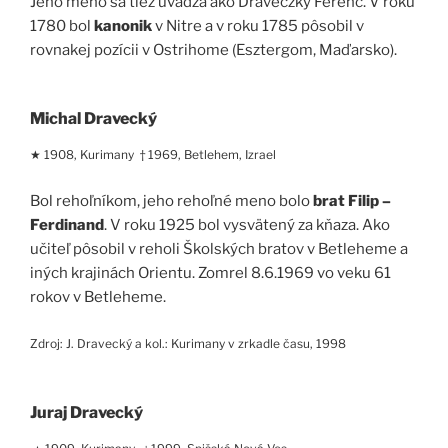
Jeho meno sa tiež uvádza ako Draveczky Ferenc. V roku
1780 bol
kanonik
v Nitre a v roku 1785 pôsobil v
rovnakej pozícii v Ostrihome (Esztergom, Maďarsko).
Michal Dravecký
★ 1908, Kurimany † 1969, Betlehem, Izrael
Bol rehoľníkom, jeho rehoľné meno bolo
brat Filip –
Ferdinand
. V roku 1925 bol vysvätený za kňaza. Ako
učiteľ pôsobil v reholi Školských bratov v Betleheme a
iných krajinách Orientu. Zomrel 8.6.1969 vo veku 61
rokov v Betleheme.
Zdroj: J. Dravecký a kol.: Kurimany v zrkadle času, 1998
Juraj Dravecký