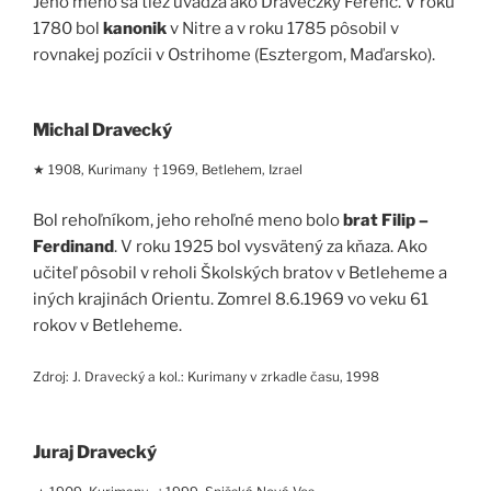
Jeho meno sa tiež uvádza ako Draveczky Ferenc. V roku
1780 bol
kanonik
v Nitre a v roku 1785 pôsobil v
rovnakej pozícii v Ostrihome (Esztergom, Maďarsko).
Michal Dravecký
★ 1908, Kurimany † 1969, Betlehem, Izrael
Bol rehoľníkom, jeho rehoľné meno bolo
brat Filip –
Ferdinand
. V roku 1925 bol vysvätený za kňaza. Ako
učiteľ pôsobil v reholi Školských bratov v Betleheme a
iných krajinách Orientu. Zomrel 8.6.1969 vo veku 61
rokov v Betleheme.
Zdroj: J. Dravecký a kol.: Kurimany v zrkadle času, 1998
Juraj Dravecký