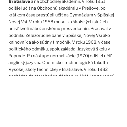
Bratislave
a na obchodnej akadémii. V roku 1951
odišiel učiť na Obchodnú akadémiu v Prešove, po
krátkom čase prestúpil učiť na Gymnázium v Spišskej
Novej Vsi. V roku 1958 musel zo školských služieb
odísť kvôli náboženskému presvedčeniu. Pracoval v
podniku Železorudné bane v Spišskej Novej Vsi ako
knihovník a ako súdny tlmočník. V roku 1968, v čase
politického odmäku, spoluzakladal Jazykovú školu v
Poprade. Po nástupe normalizácie (1970) odišiel učiť
anglický jazyk na Chemicko-technologickú fakultu
Vysokej školy technickej v Bratislave. V roku 1982
odchádza do starobného dôchodku. Vrátil sa na rodný
Spiš. Po roku 1989 pomáha vyučovať anglický jazyk na
viacerých školách, okrem iného aj v Kňazskom seminári
biskupa Jána Vojtaššáka v Spišskej Kapitule. Zomrel v
roku 1999 v Spišskej Novej Vsi.
Zdroj: J. Dravecký a kol.: Kurimany v zrkadle času, 1998