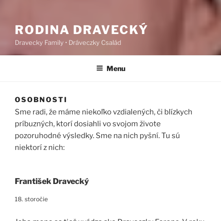
RODINA DRAVECKÝ
Dravecky Family • Dráveczky Család
Menu
OSOBNOSTI
Sme radi, že máme niekoľko vzdialených, či blízkych
príbuzných, ktorí dosiahli vo svojom živote
pozoruhodné výsledky. Sme na nich pyšní. Tu sú
niektorí z nich:
František Dravecký
18. storočie