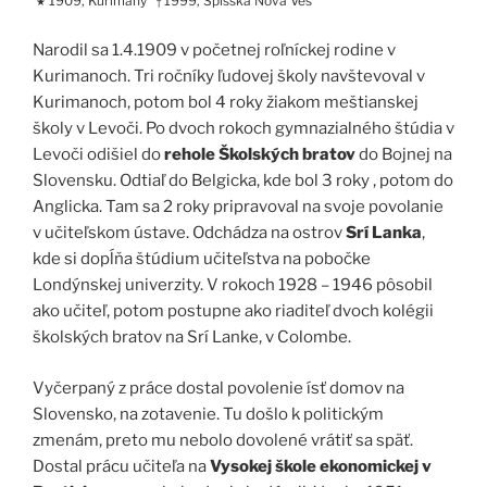
1909, Kurimany
1999, Spišská Nová Ves
★
†
Narodil sa 1.4.1909 v početnej roľníckej rodine v
Kurimanoch. Tri ročníky ľudovej školy navštevoval v
Kurimanoch, potom bol 4 roky žiakom meštianskej
školy v Levoči. Po dvoch rokoch gymnazialného štúdia v
Levoči odišiel do
rehole Školských bratov
do Bojnej na
Slovensku. Odtiaľ do Belgicka, kde bol 3 roky , potom do
Anglicka. Tam sa 2 roky pripravoval na svoje povolanie
v učiteľskom ústave. Odchádza na ostrov
Srí Lanka
,
kde si dopĺňa štúdium učiteľstva na pobočke
Londýnskej univerzity. V rokoch 1928 – 1946 pôsobil
ako učiteľ, potom postupne ako riaditeľ dvoch kolégii
školských bratov na Srí Lanke, v Colombe.
Vyčerpaný z práce dostal povolenie ísť domov na
Slovensko, na zotavenie. Tu došlo k politickým
zmenám, preto mu nebolo dovolené vrátiť sa späť.
Dostal prácu učiteľa na
Vysokej škole ekonomickej v