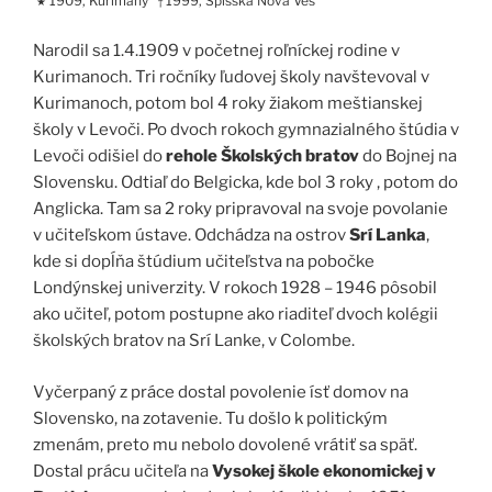
1909, Kurimany
1999, Spišská Nová Ves
★
†
Narodil sa 1.4.1909 v početnej roľníckej rodine v
Kurimanoch. Tri ročníky ľudovej školy navštevoval v
Kurimanoch, potom bol 4 roky žiakom meštianskej
školy v Levoči. Po dvoch rokoch gymnazialného štúdia v
Levoči odišiel do
rehole Školských bratov
do Bojnej na
Slovensku. Odtiaľ do Belgicka, kde bol 3 roky , potom do
Anglicka. Tam sa 2 roky pripravoval na svoje povolanie
v učiteľskom ústave. Odchádza na ostrov
Srí Lanka
,
kde si dopĺňa štúdium učiteľstva na pobočke
Londýnskej univerzity. V rokoch 1928 – 1946 pôsobil
ako učiteľ, potom postupne ako riaditeľ dvoch kolégii
školských bratov na Srí Lanke, v Colombe.
Vyčerpaný z práce dostal povolenie ísť domov na
Slovensko, na zotavenie. Tu došlo k politickým
zmenám, preto mu nebolo dovolené vrátiť sa späť.
Dostal prácu učiteľa na
Vysokej škole ekonomickej v