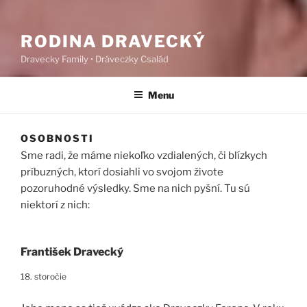
RODINA DRAVECKÝ
Dravecky Family • Dráveczky Család
Menu
OSOBNOSTI
Sme radi, že máme niekoľko vzdialených, či blízkych
príbuzných, ktorí dosiahli vo svojom živote
pozoruhodné výsledky. Sme na nich pyšní. Tu sú
niektorí z nich:
František Dravecký
18. storočie