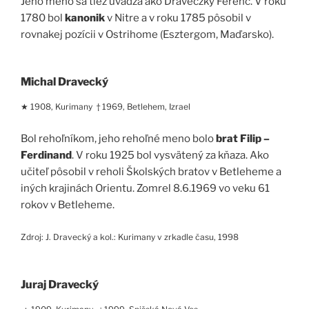
Jeho meno sa tiež uvádza ako Draveczky Ferenc. V roku
1780 bol
kanonik
v Nitre a v roku 1785 pôsobil v
rovnakej pozícii v Ostrihome (Esztergom, Maďarsko).
Michal Dravecký
★ 1908, Kurimany † 1969, Betlehem, Izrael
Bol rehoľníkom, jeho rehoľné meno bolo
brat Filip –
Ferdinand
. V roku 1925 bol vysvätený za kňaza. Ako
učiteľ pôsobil v reholi Školských bratov v Betleheme a
iných krajinách Orientu. Zomrel 8.6.1969 vo veku 61
rokov v Betleheme.
Zdroj: J. Dravecký a kol.: Kurimany v zrkadle času, 1998
Juraj Dravecký