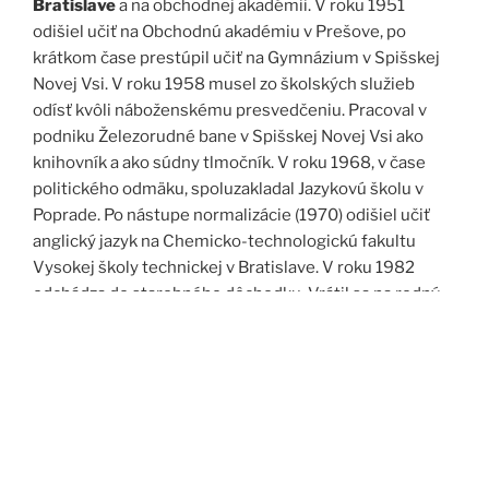
Bratislave
a na obchodnej akadémii. V roku 1951
odišiel učiť na Obchodnú akadémiu v Prešove, po
krátkom čase prestúpil učiť na Gymnázium v Spišskej
Novej Vsi. V roku 1958 musel zo školských služieb
odísť kvôli náboženskému presvedčeniu. Pracoval v
podniku Železorudné bane v Spišskej Novej Vsi ako
knihovník a ako súdny tlmočník. V roku 1968, v čase
politického odmäku, spoluzakladal Jazykovú školu v
Poprade. Po nástupe normalizácie (1970) odišiel učiť
anglický jazyk na Chemicko-technologickú fakultu
Vysokej školy technickej v Bratislave. V roku 1982
odchádza do starobného dôchodku. Vrátil sa na rodný
Spiš. Po roku 1989 pomáha vyučovať anglický jazyk na
viacerých školách, okrem iného aj v Kňazskom seminári
biskupa Jána Vojtaššáka v Spišskej Kapitule. Zomrel v
roku 1999 v Spišskej Novej Vsi.
Zdroj: J. Dravecký a kol.: Kurimany v zrkadle času, 1998