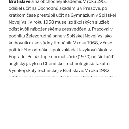
Bratislave
a na obchodnej akadémii. V roku 1951
odišiel učiť na Obchodnú akadémiu v Prešove, po
krátkom čase prestúpil učiť na Gymnázium v Spišskej
Novej Vsi. V roku 1958 musel zo školských služieb
odísť kvôli náboženskému presvedčeniu. Pracoval v
podniku Železorudné bane v Spišskej Novej Vsi ako
knihovník a ako súdny tlmočník. V roku 1968, v čase
politického odmäku, spoluzakladal Jazykovú školu v
Poprade. Po nástupe normalizácie (1970) odišiel učiť
anglický jazyk na Chemicko-technologickú fakultu
Vysokej školy technickej v Bratislave. V roku 1982
odchádza do starobného dôchodku. Vrátil sa na rodný
Spiš. Po roku 1989 pomáha vyučovať anglický jazyk na
viacerých školách, okrem iného aj v Kňazskom seminári
biskupa Jána Vojtaššáka v Spišskej Kapitule. Zomrel v
roku 1999 v Spišskej Novej Vsi.
Zdroj: J. Dravecký a kol.: Kurimany v zrkadle času, 1998