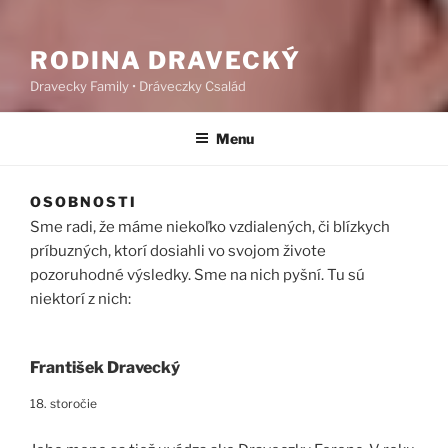
RODINA DRAVECKÝ
Dravecky Family • Dráveczky Család
Menu
OSOBNOSTI
Sme radi, že máme niekoľko vzdialených, či blízkych
príbuzných, ktorí dosiahli vo svojom živote
pozoruhodné výsledky. Sme na nich pyšní. Tu sú
niektorí z nich:
František Dravecký
18. storočie