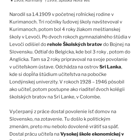
1909, Kurimany
1999, Spišská Nová Ves
★
†
Narodil sa 1.4.1909 v početnej roľníckej rodine v
Kurimanoch. Tri ročníky ľudovej školy navštevoval v
Kurimanoch, potom bol 4 roky žiakom meštianskej
školy v Levoči. Po dvoch rokoch gymnazialného štúdia v
Levoči odišiel do
rehole Školských bratov
do Bojnej na
Slovensku. Odtiaľ do Belgicka, kde bol 3 roky , potom do
Anglicka. Tam sa 2 roky pripravoval na svoje povolanie
v učiteľskom ústave. Odchádza na ostrov
Srí Lanka
,
kde si dopĺňa štúdium učiteľstva na pobočke
Londýnskej univerzity. V rokoch 1928 – 1946 pôsobil
ako učiteľ, potom postupne ako riaditeľ dvoch kolégii
školských bratov na Srí Lanke, v Colombe.
Vyčerpaný z práce dostal povolenie ísť domov na
Slovensko, na zotavenie. Tu došlo k politickým
zmenám, preto mu nebolo dovolené vrátiť sa späť.
Dostal prácu učiteľa na
Vysokej škole ekonomickej v