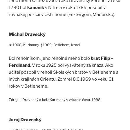
Jeho meno sa tiež uvádza ako Draveczky Ferenc. V roku
1780 bol
kanonik
v Nitre a v roku 1785 pôsobil v
rovnakej pozícii v Ostrihome (Esztergom, Maďarsko).
Michal Dravecký
★ 1908, Kurimany † 1969, Betlehem, Izrael
Bol rehoľníkom, jeho rehoľné meno bolo
brat Filip –
Ferdinand
. V roku 1925 bol vysvätený za kňaza. Ako
učiteľ pôsobil v reholi Školských bratov v Betleheme a
iných krajinách Orientu. Zomrel 8.6.1969 vo veku 61
rokov v Betleheme.
Zdroj: J. Dravecký a kol.: Kurimany v zrkadle času, 1998
Juraj Dravecký