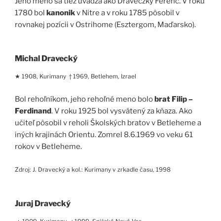
Jeho meno sa tiež uvádza ako Draveczky Ferenc. V roku
1780 bol
kanonik
v Nitre a v roku 1785 pôsobil v
rovnakej pozícii v Ostrihome (Esztergom, Maďarsko).
Michal Dravecký
★ 1908, Kurimany † 1969, Betlehem, Izrael
Bol rehoľníkom, jeho rehoľné meno bolo
brat Filip –
Ferdinand
. V roku 1925 bol vysvätený za kňaza. Ako
učiteľ pôsobil v reholi Školských bratov v Betleheme a
iných krajinách Orientu. Zomrel 8.6.1969 vo veku 61
rokov v Betleheme.
Zdroj: J. Dravecký a kol.: Kurimany v zrkadle času, 1998
Juraj Dravecký