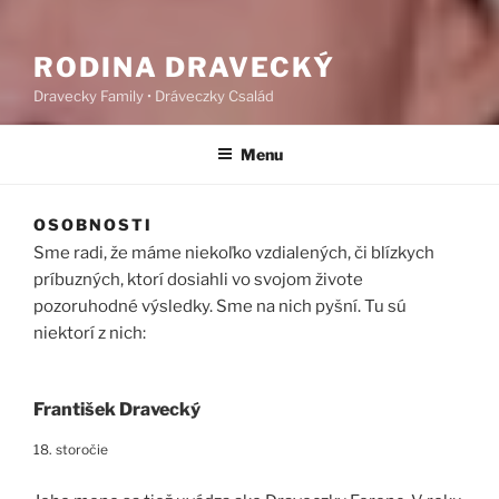
RODINA DRAVECKÝ
Dravecky Family • Dráveczky Család
Menu
OSOBNOSTI
Sme radi, že máme niekoľko vzdialených, či blízkych
príbuzných, ktorí dosiahli vo svojom živote
pozoruhodné výsledky. Sme na nich pyšní. Tu sú
niektorí z nich:
František Dravecký
18. storočie