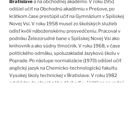
Bratislave
a na obchodnej akadémii. V roku 1951
odišiel učiť na Obchodnú akadémiu v Prešove, po
krátkom čase prestúpil učiť na Gymnázium v Spišskej
Novej Vsi. V roku 1958 musel zo školských služieb
odísť kvôli náboženskému presvedčeniu. Pracoval v
podniku Železorudné bane v Spišskej Novej Vsi ako
knihovník a ako súdny tlmočník. V roku 1968, v čase
politického odmäku, spoluzakladal Jazykovú školu v
Poprade. Po nástupe normalizácie (1970) odišiel učiť
anglický jazyk na Chemicko-technologickú fakultu
Vysokej školy technickej v Bratislave. V roku 1982
odchádza do starobného dôchodku. Vrátil sa na rodný
Spiš. Po roku 1989 pomáha vyučovať anglický jazyk na
viacerých školách, okrem iného aj v Kňazskom seminári
biskupa Jána Vojtaššáka v Spišskej Kapitule. Zomrel v
roku 1999 v Spišskej Novej Vsi.
Zdroj: J. Dravecký a kol.: Kurimany v zrkadle času, 1998