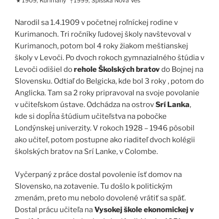
1909, Kurimany
1999, Spišská Nová Ves
★
†
Narodil sa 1.4.1909 v početnej roľníckej rodine v
Kurimanoch. Tri ročníky ľudovej školy navštevoval v
Kurimanoch, potom bol 4 roky žiakom meštianskej
školy v Levoči. Po dvoch rokoch gymnazialného štúdia v
Levoči odišiel do
rehole Školských bratov
do Bojnej na
Slovensku. Odtiaľ do Belgicka, kde bol 3 roky , potom do
Anglicka. Tam sa 2 roky pripravoval na svoje povolanie
v učiteľskom ústave. Odchádza na ostrov
Srí Lanka
,
kde si dopĺňa štúdium učiteľstva na pobočke
Londýnskej univerzity. V rokoch 1928 – 1946 pôsobil
ako učiteľ, potom postupne ako riaditeľ dvoch kolégii
školských bratov na Srí Lanke, v Colombe.
Vyčerpaný z práce dostal povolenie ísť domov na
Slovensko, na zotavenie. Tu došlo k politickým
zmenám, preto mu nebolo dovolené vrátiť sa späť.
Dostal prácu učiteľa na
Vysokej škole ekonomickej v