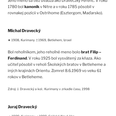
Jeho meno sa tiež uvádza ako Draveczky Ferenc. V roku
1780 bol
kanonik
v Nitre a v roku 1785 pôsobil v
rovnakej pozícii v Ostrihome (Esztergom, Maďarsko).
Michal Dravecký
★ 1908, Kurimany † 1969, Betlehem, Izrael
Bol rehoľníkom, jeho rehoľné meno bolo
brat Filip –
Ferdinand
. V roku 1925 bol vysvätený za kňaza. Ako
učiteľ pôsobil v reholi Školských bratov v Betleheme a
iných krajinách Orientu. Zomrel 8.6.1969 vo veku 61
rokov v Betleheme.
Zdroj: J. Dravecký a kol.: Kurimany v zrkadle času, 1998
Juraj Dravecký