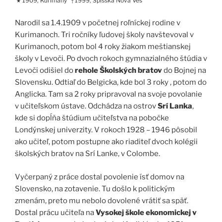
1909, Kurimany
1999, Spišská Nová Ves
★
†
Narodil sa 1.4.1909 v početnej roľníckej rodine v
Kurimanoch. Tri ročníky ľudovej školy navštevoval v
Kurimanoch, potom bol 4 roky žiakom meštianskej
školy v Levoči. Po dvoch rokoch gymnazialného štúdia v
Levoči odišiel do
rehole Školských bratov
do Bojnej na
Slovensku. Odtiaľ do Belgicka, kde bol 3 roky , potom do
Anglicka. Tam sa 2 roky pripravoval na svoje povolanie
v učiteľskom ústave. Odchádza na ostrov
Srí Lanka
,
kde si dopĺňa štúdium učiteľstva na pobočke
Londýnskej univerzity. V rokoch 1928 – 1946 pôsobil
ako učiteľ, potom postupne ako riaditeľ dvoch kolégii
školských bratov na Srí Lanke, v Colombe.
Vyčerpaný z práce dostal povolenie ísť domov na
Slovensko, na zotavenie. Tu došlo k politickým
zmenám, preto mu nebolo dovolené vrátiť sa späť.
Dostal prácu učiteľa na
Vysokej škole ekonomickej v