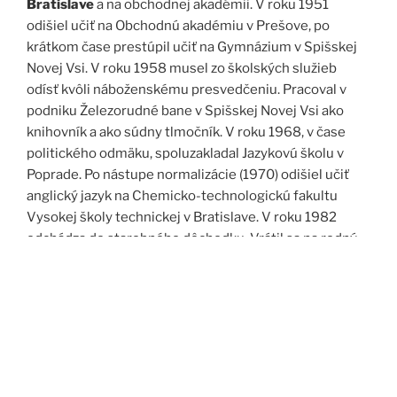
Bratislave
a na obchodnej akadémii. V roku 1951
odišiel učiť na Obchodnú akadémiu v Prešove, po
krátkom čase prestúpil učiť na Gymnázium v Spišskej
Novej Vsi. V roku 1958 musel zo školských služieb
odísť kvôli náboženskému presvedčeniu. Pracoval v
podniku Železorudné bane v Spišskej Novej Vsi ako
knihovník a ako súdny tlmočník. V roku 1968, v čase
politického odmäku, spoluzakladal Jazykovú školu v
Poprade. Po nástupe normalizácie (1970) odišiel učiť
anglický jazyk na Chemicko-technologickú fakultu
Vysokej školy technickej v Bratislave. V roku 1982
odchádza do starobného dôchodku. Vrátil sa na rodný
Spiš. Po roku 1989 pomáha vyučovať anglický jazyk na
viacerých školách, okrem iného aj v Kňazskom seminári
biskupa Jána Vojtaššáka v Spišskej Kapitule. Zomrel v
roku 1999 v Spišskej Novej Vsi.
Zdroj: J. Dravecký a kol.: Kurimany v zrkadle času, 1998