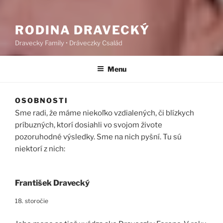
RODINA DRAVECKÝ
Dravecky Family • Dráveczky Család
Menu
OSOBNOSTI
Sme radi, že máme niekoľko vzdialených, či blízkych
príbuzných, ktorí dosiahli vo svojom živote
pozoruhodné výsledky. Sme na nich pyšní. Tu sú
niektorí z nich:
František Dravecký
18. storočie