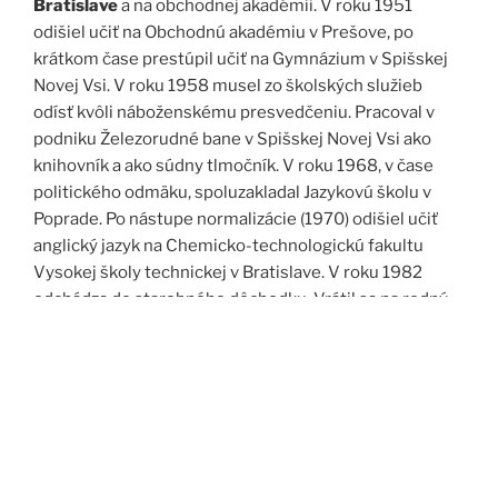
Bratislave
a na obchodnej akadémii. V roku 1951
odišiel učiť na Obchodnú akadémiu v Prešove, po
krátkom čase prestúpil učiť na Gymnázium v Spišskej
Novej Vsi. V roku 1958 musel zo školských služieb
odísť kvôli náboženskému presvedčeniu. Pracoval v
podniku Železorudné bane v Spišskej Novej Vsi ako
knihovník a ako súdny tlmočník. V roku 1968, v čase
politického odmäku, spoluzakladal Jazykovú školu v
Poprade. Po nástupe normalizácie (1970) odišiel učiť
anglický jazyk na Chemicko-technologickú fakultu
Vysokej školy technickej v Bratislave. V roku 1982
odchádza do starobného dôchodku. Vrátil sa na rodný
Spiš. Po roku 1989 pomáha vyučovať anglický jazyk na
viacerých školách, okrem iného aj v Kňazskom seminári
biskupa Jána Vojtaššáka v Spišskej Kapitule. Zomrel v
roku 1999 v Spišskej Novej Vsi.
Zdroj: J. Dravecký a kol.: Kurimany v zrkadle času, 1998