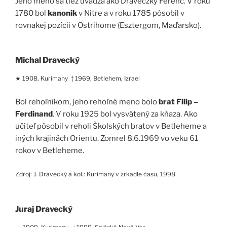
Jeho meno sa tiež uvádza ako Draveczky Ferenc. V roku
1780 bol
kanonik
v Nitre a v roku 1785 pôsobil v
rovnakej pozícii v Ostrihome (Esztergom, Maďarsko).
Michal Dravecký
★ 1908, Kurimany † 1969, Betlehem, Izrael
Bol rehoľníkom, jeho rehoľné meno bolo
brat Filip –
Ferdinand
. V roku 1925 bol vysvätený za kňaza. Ako
učiteľ pôsobil v reholi Školských bratov v Betleheme a
iných krajinách Orientu. Zomrel 8.6.1969 vo veku 61
rokov v Betleheme.
Zdroj: J. Dravecký a kol.: Kurimany v zrkadle času, 1998
Juraj Dravecký