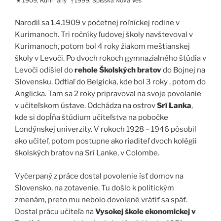
1909, Kurimany
1999, Spišská Nová Ves
★
†
Narodil sa 1.4.1909 v početnej roľníckej rodine v
Kurimanoch. Tri ročníky ľudovej školy navštevoval v
Kurimanoch, potom bol 4 roky žiakom meštianskej
školy v Levoči. Po dvoch rokoch gymnazialného štúdia v
Levoči odišiel do
rehole Školských bratov
do Bojnej na
Slovensku. Odtiaľ do Belgicka, kde bol 3 roky , potom do
Anglicka. Tam sa 2 roky pripravoval na svoje povolanie
v učiteľskom ústave. Odchádza na ostrov
Srí Lanka
,
kde si dopĺňa štúdium učiteľstva na pobočke
Londýnskej univerzity. V rokoch 1928 – 1946 pôsobil
ako učiteľ, potom postupne ako riaditeľ dvoch kolégii
školských bratov na Srí Lanke, v Colombe.
Vyčerpaný z práce dostal povolenie ísť domov na
Slovensko, na zotavenie. Tu došlo k politickým
zmenám, preto mu nebolo dovolené vrátiť sa späť.
Dostal prácu učiteľa na
Vysokej škole ekonomickej v