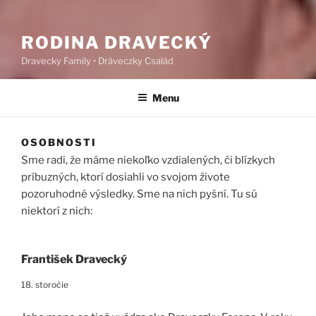
RODINA DRAVECKÝ
Dravecky Family • Dráveczky Család
Menu
OSOBNOSTI
Sme radi, že máme niekoľko vzdialených, či blízkych
príbuzných, ktorí dosiahli vo svojom živote
pozoruhodné výsledky. Sme na nich pyšní. Tu sú
niektorí z nich:
František Dravecký
18. storočie