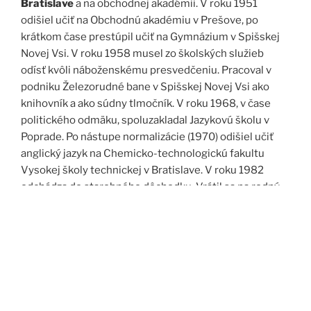
Bratislave
a na obchodnej akadémii. V roku 1951
odišiel učiť na Obchodnú akadémiu v Prešove, po
krátkom čase prestúpil učiť na Gymnázium v Spišskej
Novej Vsi. V roku 1958 musel zo školských služieb
odísť kvôli náboženskému presvedčeniu. Pracoval v
podniku Železorudné bane v Spišskej Novej Vsi ako
knihovník a ako súdny tlmočník. V roku 1968, v čase
politického odmäku, spoluzakladal Jazykovú školu v
Poprade. Po nástupe normalizácie (1970) odišiel učiť
anglický jazyk na Chemicko-technologickú fakultu
Vysokej školy technickej v Bratislave. V roku 1982
odchádza do starobného dôchodku. Vrátil sa na rodný
Spiš. Po roku 1989 pomáha vyučovať anglický jazyk na
viacerých školách, okrem iného aj v Kňazskom seminári
biskupa Jána Vojtaššáka v Spišskej Kapitule. Zomrel v
roku 1999 v Spišskej Novej Vsi.
Zdroj: J. Dravecký a kol.: Kurimany v zrkadle času, 1998