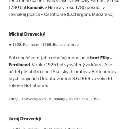
Jeho meno sa tiež uvádza ako Draveczky Ferenc. V roku
1780 bol
kanonik
v Nitre a v roku 1785 pôsobil v
rovnakej pozícii v Ostrihome (Esztergom, Maďarsko).
Michal Dravecký
★ 1908, Kurimany † 1969, Betlehem, Izrael
Bol rehoľníkom, jeho rehoľné meno bolo
brat Filip –
Ferdinand
. V roku 1925 bol vysvätený za kňaza. Ako
učiteľ pôsobil v reholi Školských bratov v Betleheme a
iných krajinách Orientu. Zomrel 8.6.1969 vo veku 61
rokov v Betleheme.
Zdroj: J. Dravecký a kol.: Kurimany v zrkadle času, 1998
Juraj Dravecký