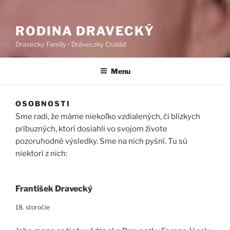
RODINA DRAVECKÝ
Dravecky Family • Dráveczky Család
Menu
OSOBNOSTI
Sme radi, že máme niekoľko vzdialených, či blízkych
príbuzných, ktorí dosiahli vo svojom živote
pozoruhodné výsledky. Sme na nich pyšní. Tu sú
niektorí z nich:
František Dravecký
18. storočie