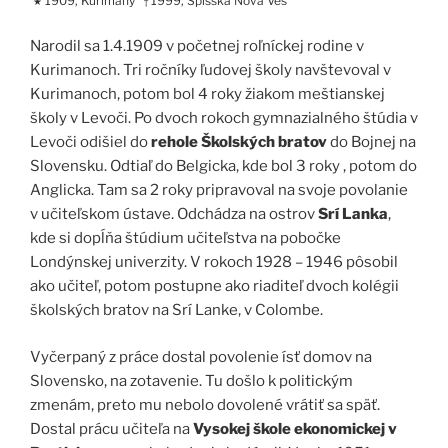
1909, Kurimany
1999, Spišská Nová Ves
★
†
Narodil sa 1.4.1909 v početnej roľníckej rodine v
Kurimanoch. Tri ročníky ľudovej školy navštevoval v
Kurimanoch, potom bol 4 roky žiakom meštianskej
školy v Levoči. Po dvoch rokoch gymnazialného štúdia v
Levoči odišiel do
rehole Školských bratov
do Bojnej na
Slovensku. Odtiaľ do Belgicka, kde bol 3 roky , potom do
Anglicka. Tam sa 2 roky pripravoval na svoje povolanie
v učiteľskom ústave. Odchádza na ostrov
Srí Lanka
,
kde si dopĺňa štúdium učiteľstva na pobočke
Londýnskej univerzity. V rokoch 1928 – 1946 pôsobil
ako učiteľ, potom postupne ako riaditeľ dvoch kolégii
školských bratov na Srí Lanke, v Colombe.
Vyčerpaný z práce dostal povolenie ísť domov na
Slovensko, na zotavenie. Tu došlo k politickým
zmenám, preto mu nebolo dovolené vrátiť sa späť.
Dostal prácu učiteľa na
Vysokej škole ekonomickej v