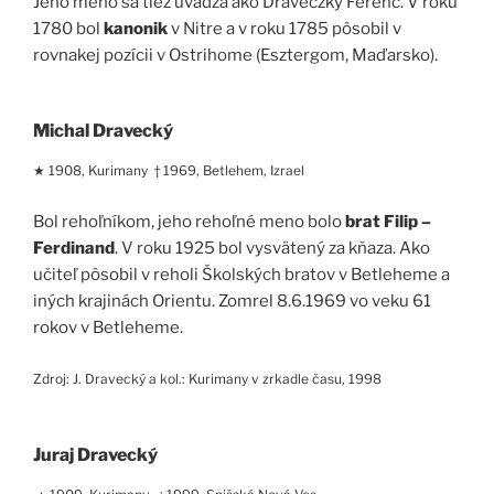
Jeho meno sa tiež uvádza ako Draveczky Ferenc. V roku
1780 bol
kanonik
v Nitre a v roku 1785 pôsobil v
rovnakej pozícii v Ostrihome (Esztergom, Maďarsko).
Michal Dravecký
★ 1908, Kurimany † 1969, Betlehem, Izrael
Bol rehoľníkom, jeho rehoľné meno bolo
brat Filip –
Ferdinand
. V roku 1925 bol vysvätený za kňaza. Ako
učiteľ pôsobil v reholi Školských bratov v Betleheme a
iných krajinách Orientu. Zomrel 8.6.1969 vo veku 61
rokov v Betleheme.
Zdroj: J. Dravecký a kol.: Kurimany v zrkadle času, 1998
Juraj Dravecký