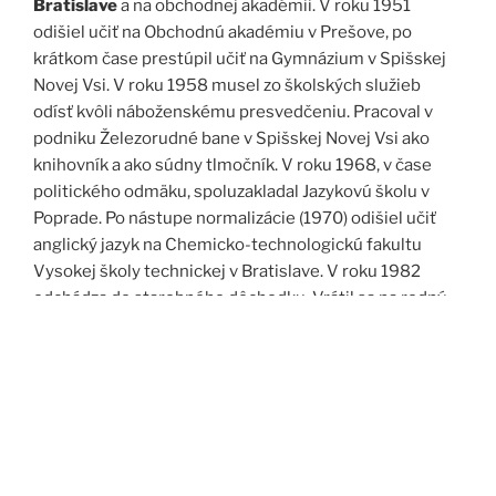
Bratislave
a na obchodnej akadémii. V roku 1951
odišiel učiť na Obchodnú akadémiu v Prešove, po
krátkom čase prestúpil učiť na Gymnázium v Spišskej
Novej Vsi. V roku 1958 musel zo školských služieb
odísť kvôli náboženskému presvedčeniu. Pracoval v
podniku Železorudné bane v Spišskej Novej Vsi ako
knihovník a ako súdny tlmočník. V roku 1968, v čase
politického odmäku, spoluzakladal Jazykovú školu v
Poprade. Po nástupe normalizácie (1970) odišiel učiť
anglický jazyk na Chemicko-technologickú fakultu
Vysokej školy technickej v Bratislave. V roku 1982
odchádza do starobného dôchodku. Vrátil sa na rodný
Spiš. Po roku 1989 pomáha vyučovať anglický jazyk na
viacerých školách, okrem iného aj v Kňazskom seminári
biskupa Jána Vojtaššáka v Spišskej Kapitule. Zomrel v
roku 1999 v Spišskej Novej Vsi.
Zdroj: J. Dravecký a kol.: Kurimany v zrkadle času, 1998