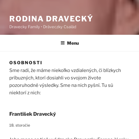
RODINA DRAVECKÝ
Dravecky Family • Dráveczky Család
Menu
OSOBNOSTI
Sme radi, že máme niekoľko vzdialených, či blízkych
príbuzných, ktorí dosiahli vo svojom živote
pozoruhodné výsledky. Sme na nich pyšní. Tu sú
niektorí z nich:
František Dravecký
18. storočie