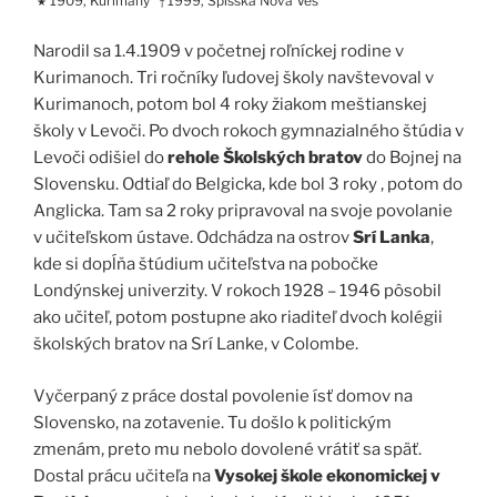
1909, Kurimany
1999, Spišská Nová Ves
★
†
Narodil sa 1.4.1909 v početnej roľníckej rodine v
Kurimanoch. Tri ročníky ľudovej školy navštevoval v
Kurimanoch, potom bol 4 roky žiakom meštianskej
školy v Levoči. Po dvoch rokoch gymnazialného štúdia v
Levoči odišiel do
rehole Školských bratov
do Bojnej na
Slovensku. Odtiaľ do Belgicka, kde bol 3 roky , potom do
Anglicka. Tam sa 2 roky pripravoval na svoje povolanie
v učiteľskom ústave. Odchádza na ostrov
Srí Lanka
,
kde si dopĺňa štúdium učiteľstva na pobočke
Londýnskej univerzity. V rokoch 1928 – 1946 pôsobil
ako učiteľ, potom postupne ako riaditeľ dvoch kolégii
školských bratov na Srí Lanke, v Colombe.
Vyčerpaný z práce dostal povolenie ísť domov na
Slovensko, na zotavenie. Tu došlo k politickým
zmenám, preto mu nebolo dovolené vrátiť sa späť.
Dostal prácu učiteľa na
Vysokej škole ekonomickej v