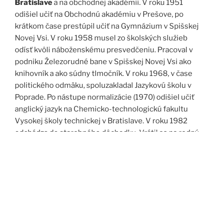
Bratislave
a na obchodnej akadémii. V roku 1951
odišiel učiť na Obchodnú akadémiu v Prešove, po
krátkom čase prestúpil učiť na Gymnázium v Spišskej
Novej Vsi. V roku 1958 musel zo školských služieb
odísť kvôli náboženskému presvedčeniu. Pracoval v
podniku Železorudné bane v Spišskej Novej Vsi ako
knihovník a ako súdny tlmočník. V roku 1968, v čase
politického odmäku, spoluzakladal Jazykovú školu v
Poprade. Po nástupe normalizácie (1970) odišiel učiť
anglický jazyk na Chemicko-technologickú fakultu
Vysokej školy technickej v Bratislave. V roku 1982
odchádza do starobného dôchodku. Vrátil sa na rodný
Spiš. Po roku 1989 pomáha vyučovať anglický jazyk na
viacerých školách, okrem iného aj v Kňazskom seminári
biskupa Jána Vojtaššáka v Spišskej Kapitule. Zomrel v
roku 1999 v Spišskej Novej Vsi.
Zdroj: J. Dravecký a kol.: Kurimany v zrkadle času, 1998