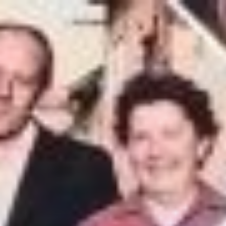
/*
*/
Skip
to
content