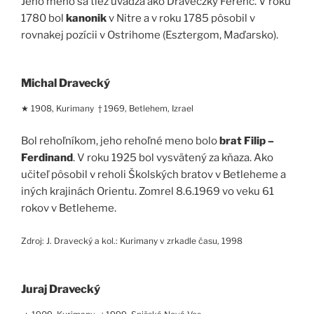
Jeho meno sa tiež uvádza ako Draveczky Ferenc. V roku
1780 bol
kanonik
v Nitre a v roku 1785 pôsobil v
rovnakej pozícii v Ostrihome (Esztergom, Maďarsko).
Michal Dravecký
★ 1908, Kurimany † 1969, Betlehem, Izrael
Bol rehoľníkom, jeho rehoľné meno bolo
brat Filip –
Ferdinand
. V roku 1925 bol vysvätený za kňaza. Ako
učiteľ pôsobil v reholi Školských bratov v Betleheme a
iných krajinách Orientu. Zomrel 8.6.1969 vo veku 61
rokov v Betleheme.
Zdroj: J. Dravecký a kol.: Kurimany v zrkadle času, 1998
Juraj Dravecký