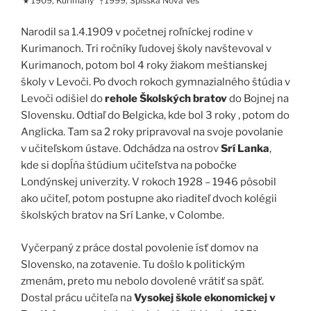
1909, Kurimany
1999, Spišská Nová Ves
★
†
Narodil sa 1.4.1909 v početnej roľníckej rodine v
Kurimanoch. Tri ročníky ľudovej školy navštevoval v
Kurimanoch, potom bol 4 roky žiakom meštianskej
školy v Levoči. Po dvoch rokoch gymnazialného štúdia v
Levoči odišiel do
rehole Školských bratov
do Bojnej na
Slovensku. Odtiaľ do Belgicka, kde bol 3 roky , potom do
Anglicka. Tam sa 2 roky pripravoval na svoje povolanie
v učiteľskom ústave. Odchádza na ostrov
Srí Lanka
,
kde si dopĺňa štúdium učiteľstva na pobočke
Londýnskej univerzity. V rokoch 1928 – 1946 pôsobil
ako učiteľ, potom postupne ako riaditeľ dvoch kolégii
školských bratov na Srí Lanke, v Colombe.
Vyčerpaný z práce dostal povolenie ísť domov na
Slovensko, na zotavenie. Tu došlo k politickým
zmenám, preto mu nebolo dovolené vrátiť sa späť.
Dostal prácu učiteľa na
Vysokej škole ekonomickej v