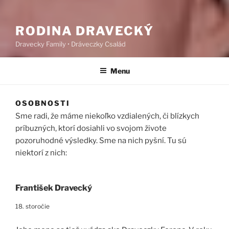
RODINA DRAVECKÝ
Dravecky Family • Dráveczky Család
Menu
OSOBNOSTI
Sme radi, že máme niekoľko vzdialených, či blízkych
príbuzných, ktorí dosiahli vo svojom živote
pozoruhodné výsledky. Sme na nich pyšní. Tu sú
niektorí z nich:
František Dravecký
18. storočie