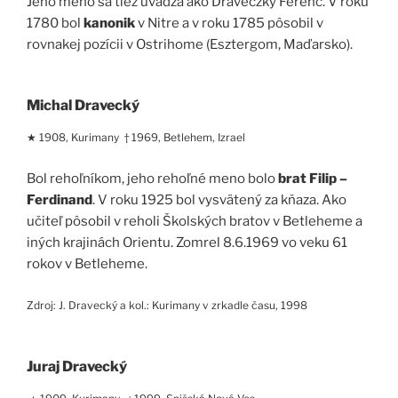
Jeho meno sa tiež uvádza ako Draveczky Ferenc. V roku
1780 bol
kanonik
v Nitre a v roku 1785 pôsobil v
rovnakej pozícii v Ostrihome (Esztergom, Maďarsko).
Michal Dravecký
★ 1908, Kurimany † 1969, Betlehem, Izrael
Bol rehoľníkom, jeho rehoľné meno bolo
brat Filip –
Ferdinand
. V roku 1925 bol vysvätený za kňaza. Ako
učiteľ pôsobil v reholi Školských bratov v Betleheme a
iných krajinách Orientu. Zomrel 8.6.1969 vo veku 61
rokov v Betleheme.
Zdroj: J. Dravecký a kol.: Kurimany v zrkadle času, 1998
Juraj Dravecký