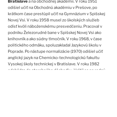
Bratislave
a na obchodnej akadémii. V roku 1951
odišiel učiť na Obchodnú akadémiu v Prešove, po
krátkom čase prestúpil učiť na Gymnázium v Spišskej
Novej Vsi. V roku 1958 musel zo školských služieb
odísť kvôli náboženskému presvedčeniu. Pracoval v
podniku Železorudné bane v Spišskej Novej Vsi ako
knihovník a ako súdny tlmočník. V roku 1968, v čase
politického odmäku, spoluzakladal Jazykovú školu v
Poprade. Po nástupe normalizácie (1970) odišiel učiť
anglický jazyk na Chemicko-technologickú fakultu
Vysokej školy technickej v Bratislave. V roku 1982
odchádza do starobného dôchodku. Vrátil sa na rodný
Spiš. Po roku 1989 pomáha vyučovať anglický jazyk na
viacerých školách, okrem iného aj v Kňazskom seminári
biskupa Jána Vojtaššáka v Spišskej Kapitule. Zomrel v
roku 1999 v Spišskej Novej Vsi.
Zdroj: J. Dravecký a kol.: Kurimany v zrkadle času, 1998