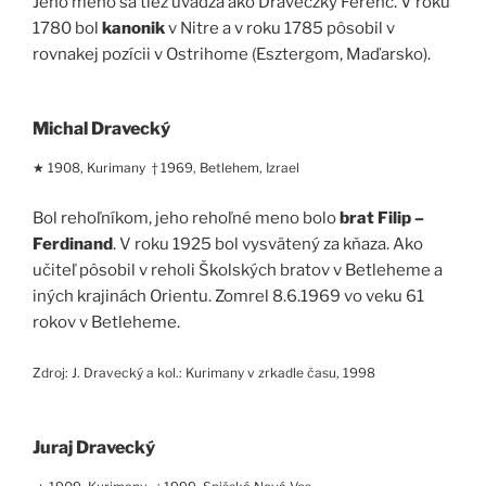
Jeho meno sa tiež uvádza ako Draveczky Ferenc. V roku
1780 bol
kanonik
v Nitre a v roku 1785 pôsobil v
rovnakej pozícii v Ostrihome (Esztergom, Maďarsko).
Michal Dravecký
★ 1908, Kurimany † 1969, Betlehem, Izrael
Bol rehoľníkom, jeho rehoľné meno bolo
brat Filip –
Ferdinand
. V roku 1925 bol vysvätený za kňaza. Ako
učiteľ pôsobil v reholi Školských bratov v Betleheme a
iných krajinách Orientu. Zomrel 8.6.1969 vo veku 61
rokov v Betleheme.
Zdroj: J. Dravecký a kol.: Kurimany v zrkadle času, 1998
Juraj Dravecký