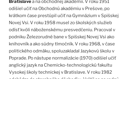
Bratislave
a na obchodnej akadémii. V roku 1951
odišiel učiť na Obchodnú akadémiu v Prešove, po
krátkom čase prestúpil učiť na Gymnázium v Spišskej
Novej Vsi. V roku 1958 musel zo školských služieb
odísť kvôli náboženskému presvedčeniu. Pracoval v
podniku Železorudné bane v Spišskej Novej Vsi ako
knihovník a ako súdny tlmočník. V roku 1968, v čase
politického odmäku, spoluzakladal Jazykovú školu v
Poprade. Po nástupe normalizácie (1970) odišiel učiť
anglický jazyk na Chemicko-technologickú fakultu
Vysokej školy technickej v Bratislave. V roku 1982
odchádza do starobného dôchodku. Vrátil sa na rodný
Spiš. Po roku 1989 pomáha vyučovať anglický jazyk na
viacerých školách, okrem iného aj v Kňazskom seminári
biskupa Jána Vojtaššáka v Spišskej Kapitule. Zomrel v
roku 1999 v Spišskej Novej Vsi.
Zdroj: J. Dravecký a kol.: Kurimany v zrkadle času, 1998