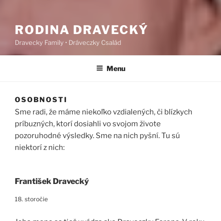
RODINA DRAVECKÝ
Dravecky Family • Dráveczky Család
Menu
OSOBNOSTI
Sme radi, že máme niekoľko vzdialených, či blízkych
príbuzných, ktorí dosiahli vo svojom živote
pozoruhodné výsledky. Sme na nich pyšní. Tu sú
niektorí z nich:
František Dravecký
18. storočie