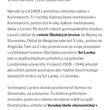
1909, Kurimany
1999, Spišská Nová Ves
★
†
Narodil sa 1.4.1909 v početnej roľníckej rodine v
Kurimanoch. Tri ročníky ľudovej školy navštevoval v
Kurimanoch, potom bol 4 roky žiakom meštianskej
školy v Levoči. Po dvoch rokoch gymnazialného štúdia v
Levoči odišiel do
rehole Školských bratov
do Bojnej na
Slovensku. Odtiaľ do Belgicka, kde bol 3 roky , potom do
Anglicka. Tam sa 2 roky pripravoval na svoje povolanie
v učiteľskom ústave. Odchádza na ostrov
Srí Lanka
,
kde si dopĺňa štúdium učiteľstva na pobočke
Londýnskej univerzity. V rokoch 1928 – 1946 pôsobil
ako učiteľ, potom postupne ako riaditeľ dvoch kolégii
školských bratov na Srí Lanke, v Colombe.
Vyčerpaný z práce dostal povolenie ísť domov na
Slovensko, na zotavenie. Tu došlo k politickým
zmenám, preto mu nebolo dovolené vrátiť sa späť.
Dostal prácu učiteľa na
Vysokej škole ekonomickej v