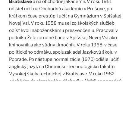
Bratislave
a na obchodnej akadémii. V roku 1951
odišiel učiť na Obchodnú akadémiu v Prešove, po
krátkom čase prestúpil učiť na Gymnázium v Spišskej
Novej Vsi. V roku 1958 musel zo školských služieb
odísť kvôli náboženskému presvedčeniu. Pracoval v
podniku Železorudné bane v Spišskej Novej Vsi ako
knihovník a ako súdny tlmočník. V roku 1968, v čase
politického odmäku, spoluzakladal Jazykovú školu v
Poprade. Po nástupe normalizácie (1970) odišiel učiť
anglický jazyk na Chemicko-technologickú fakultu
Vysokej školy technickej v Bratislave. V roku 1982
odchádza do starobného dôchodku. Vrátil sa na rodný
Spiš. Po roku 1989 pomáha vyučovať anglický jazyk na
viacerých školách, okrem iného aj v Kňazskom seminári
biskupa Jána Vojtaššáka v Spišskej Kapitule. Zomrel v
roku 1999 v Spišskej Novej Vsi.
Zdroj: J. Dravecký a kol.: Kurimany v zrkadle času, 1998