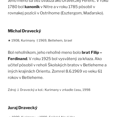
Jeho meno sa tiež uvádza ako Draveczky Ferenc. V roku
1780 bol
kanonik
v Nitre a v roku 1785 pôsobil v
rovnakej pozícii v Ostrihome (Esztergom, Maďarsko).
Michal Dravecký
★ 1908, Kurimany † 1969, Betlehem, Izrael
Bol rehoľníkom, jeho rehoľné meno bolo
brat Filip –
Ferdinand
. V roku 1925 bol vysvätený za kňaza. Ako
učiteľ pôsobil v reholi Školských bratov v Betleheme a
iných krajinách Orientu. Zomrel 8.6.1969 vo veku 61
rokov v Betleheme.
Zdroj: J. Dravecký a kol.: Kurimany v zrkadle času, 1998
Juraj Dravecký