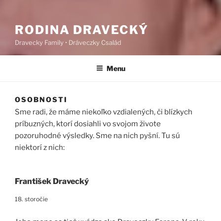
RODINA DRAVECKÝ
Dravecky Family • Dráveczky Család
Menu
OSOBNOSTI
Sme radi, že máme niekoľko vzdialených, či blízkych
príbuzných, ktorí dosiahli vo svojom živote
pozoruhodné výsledky. Sme na nich pyšní. Tu sú
niektorí z nich:
František Dravecký
18. storočie