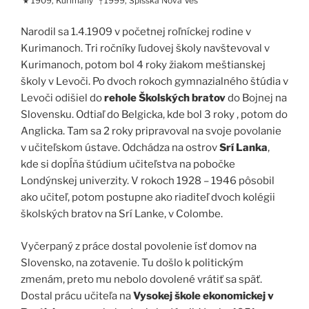
1909, Kurimany
1999, Spišská Nová Ves
★
†
Narodil sa 1.4.1909 v početnej roľníckej rodine v
Kurimanoch. Tri ročníky ľudovej školy navštevoval v
Kurimanoch, potom bol 4 roky žiakom meštianskej
školy v Levoči. Po dvoch rokoch gymnazialného štúdia v
Levoči odišiel do
rehole Školských bratov
do Bojnej na
Slovensku. Odtiaľ do Belgicka, kde bol 3 roky , potom do
Anglicka. Tam sa 2 roky pripravoval na svoje povolanie
v učiteľskom ústave. Odchádza na ostrov
Srí Lanka
,
kde si dopĺňa štúdium učiteľstva na pobočke
Londýnskej univerzity. V rokoch 1928 – 1946 pôsobil
ako učiteľ, potom postupne ako riaditeľ dvoch kolégii
školských bratov na Srí Lanke, v Colombe.
Vyčerpaný z práce dostal povolenie ísť domov na
Slovensko, na zotavenie. Tu došlo k politickým
zmenám, preto mu nebolo dovolené vrátiť sa späť.
Dostal prácu učiteľa na
Vysokej škole ekonomickej v