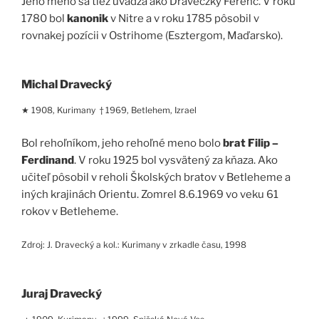
Jeho meno sa tiež uvádza ako Draveczky Ferenc. V roku
1780 bol
kanonik
v Nitre a v roku 1785 pôsobil v
rovnakej pozícii v Ostrihome (Esztergom, Maďarsko).
Michal Dravecký
★ 1908, Kurimany † 1969, Betlehem, Izrael
Bol rehoľníkom, jeho rehoľné meno bolo
brat Filip –
Ferdinand
. V roku 1925 bol vysvätený za kňaza. Ako
učiteľ pôsobil v reholi Školských bratov v Betleheme a
iných krajinách Orientu. Zomrel 8.6.1969 vo veku 61
rokov v Betleheme.
Zdroj: J. Dravecký a kol.: Kurimany v zrkadle času, 1998
Juraj Dravecký