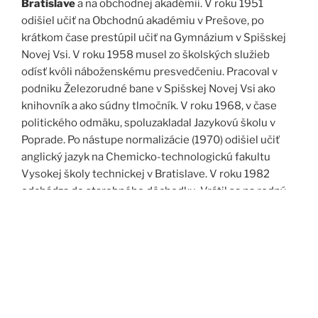
Bratislave
a na obchodnej akadémii. V roku 1951
odišiel učiť na Obchodnú akadémiu v Prešove, po
krátkom čase prestúpil učiť na Gymnázium v Spišskej
Novej Vsi. V roku 1958 musel zo školských služieb
odísť kvôli náboženskému presvedčeniu. Pracoval v
podniku Železorudné bane v Spišskej Novej Vsi ako
knihovník a ako súdny tlmočník. V roku 1968, v čase
politického odmäku, spoluzakladal Jazykovú školu v
Poprade. Po nástupe normalizácie (1970) odišiel učiť
anglický jazyk na Chemicko-technologickú fakultu
Vysokej školy technickej v Bratislave. V roku 1982
odchádza do starobného dôchodku. Vrátil sa na rodný
Spiš. Po roku 1989 pomáha vyučovať anglický jazyk na
viacerých školách, okrem iného aj v Kňazskom seminári
biskupa Jána Vojtaššáka v Spišskej Kapitule. Zomrel v
roku 1999 v Spišskej Novej Vsi.
Zdroj: J. Dravecký a kol.: Kurimany v zrkadle času, 1998