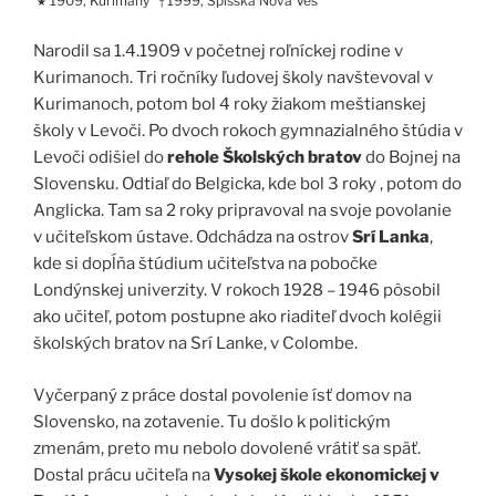
1909, Kurimany
1999, Spišská Nová Ves
★
†
Narodil sa 1.4.1909 v početnej roľníckej rodine v
Kurimanoch. Tri ročníky ľudovej školy navštevoval v
Kurimanoch, potom bol 4 roky žiakom meštianskej
školy v Levoči. Po dvoch rokoch gymnazialného štúdia v
Levoči odišiel do
rehole Školských bratov
do Bojnej na
Slovensku. Odtiaľ do Belgicka, kde bol 3 roky , potom do
Anglicka. Tam sa 2 roky pripravoval na svoje povolanie
v učiteľskom ústave. Odchádza na ostrov
Srí Lanka
,
kde si dopĺňa štúdium učiteľstva na pobočke
Londýnskej univerzity. V rokoch 1928 – 1946 pôsobil
ako učiteľ, potom postupne ako riaditeľ dvoch kolégii
školských bratov na Srí Lanke, v Colombe.
Vyčerpaný z práce dostal povolenie ísť domov na
Slovensko, na zotavenie. Tu došlo k politickým
zmenám, preto mu nebolo dovolené vrátiť sa späť.
Dostal prácu učiteľa na
Vysokej škole ekonomickej v