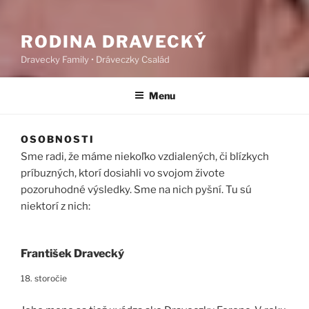
RODINA DRAVECKÝ
Dravecky Family • Dráveczky Család
Menu
OSOBNOSTI
Sme radi, že máme niekoľko vzdialených, či blízkych
príbuzných, ktorí dosiahli vo svojom živote
pozoruhodné výsledky. Sme na nich pyšní. Tu sú
niektorí z nich:
František Dravecký
18. storočie